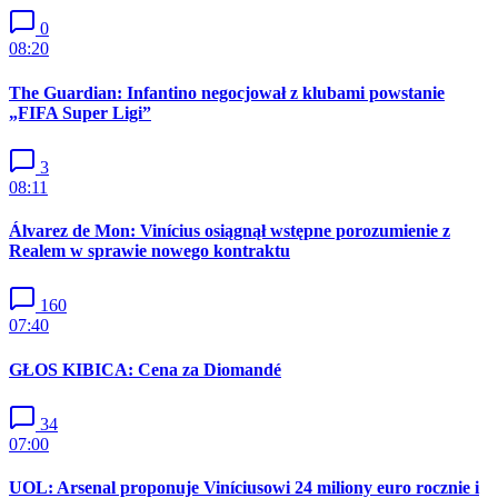
0
08:20
The Guardian: Infantino negocjował z klubami powstanie
„FIFA Super Ligi”
3
08:11
Álvarez de Mon: Vinícius osiągnął wstępne porozumienie z
Realem w sprawie nowego kontraktu
160
07:40
GŁOS KIBICA: Cena za Diomandé
34
07:00
UOL: Arsenal proponuje Viníciusowi 24 miliony euro rocznie i