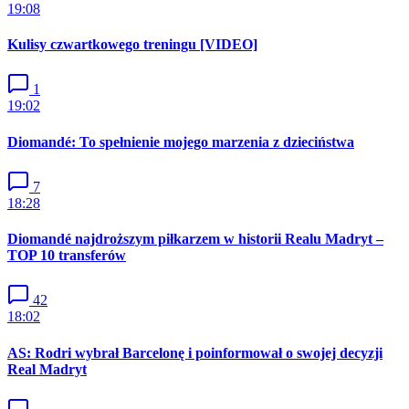
19:08
Kulisy czwartkowego treningu [VIDEO]
1
19:02
Diomandé: To spełnienie mojego marzenia z dzieciństwa
7
18:28
Diomandé najdroższym piłkarzem w historii Realu Madryt –
TOP 10 transferów
42
18:02
AS: Rodri wybrał Barcelonę i poinformował o swojej decyzji
Real Madryt