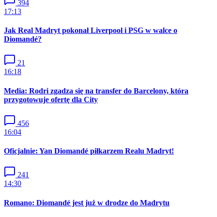
394
17:13
Jak Real Madryt pokonał Liverpool i PSG w walce o
Diomandé?
21
16:18
Media: Rodri zgadza się na transfer do Barcelony, która
przygotowuje ofertę dla City
456
16:04
Oficjalnie: Yan Diomandé piłkarzem Realu Madryt!
241
14:30
Romano: Diomandé jest już w drodze do Madrytu