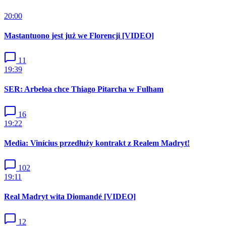
20:00
Mastantuono jest już we Florencji [VIDEO]
11
19:39
SER: Arbeloa chce Thiago Pitarcha w Fulham
16
19:22
Media: Vinícius przedłuży kontrakt z Realem Madryt!
102
19:11
Real Madryt wita Diomandé [VIDEO]
12