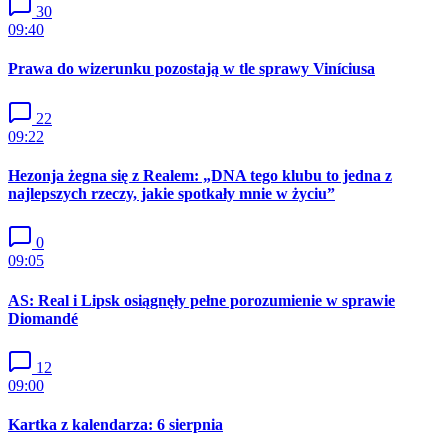
30
09:40
Prawa do wizerunku pozostają w tle sprawy Viníciusa
22
09:22
Hezonja żegna się z Realem: „DNA tego klubu to jedna z
najlepszych rzeczy, jakie spotkały mnie w życiu”
0
09:05
AS: Real i Lipsk osiągnęły pełne porozumienie w sprawie
Diomandé
12
09:00
Kartka z kalendarza: 6 sierpnia