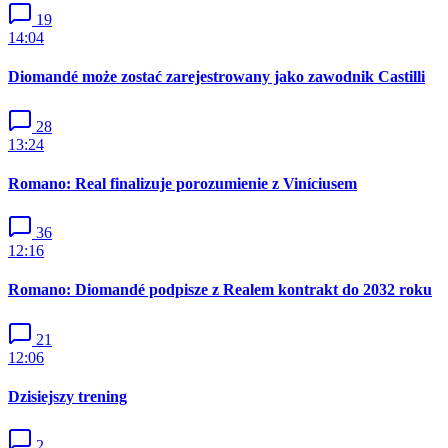
19
14:04
Diomandé może zostać zarejestrowany jako zawodnik Castilli
28
13:24
Romano: Real finalizuje porozumienie z Viníciusem
36
12:16
Romano: Diomandé podpisze z Realem kontrakt do 2032 roku
21
12:06
Dzisiejszy trening
2