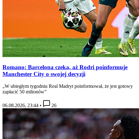
Romano: Barcelona czeka, aż Rodri poinformuje
Manchester City o swojej decyzji
„W ubiegłym tygodniu Real Madryt poinformował, że jest gotowy
zapłacić 50 milionów”
06.08.2026, 23:44
•
26