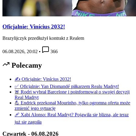
Oficjalnie: Vinícius 2032!
Brazylijczyk przedłużył kontrakt z Realem
06.08.2026, 20:02
•
366
Polecamy
✍️ Oficjalnie: Vinícius 2032!
✅ Oficjalnie: Yan Diomandé piłkarzem Realu Madryt!
🚨 Rodri wybrał Barcelonę i poinformował o swojej decyzji
Real Madryt
💪 Endrick przekonał Mourinho, tylko ogromna oferta może
zmienić jego sytuację
🩹 Xabi Alonso: Real Madryt? Pojawiła się blizna, ale teraz
już się zagoiła
Czwartek - 06.08.2026