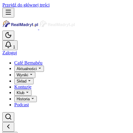
Przejdź do głównej treści
1
Zaloguj
Café Bernabéu
Aktualności
Wyniki
Skład
Kontuzje
Klub
Historia
Podcast