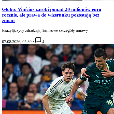
Globo: Vinícius zarobi ponad 20 milionów euro
rocznie, ale prawa do wizerunku pozostają bez
zmian
Brazylijczycy zdradzają finansowe szczegóły umowy
07.08.2026, 05:30
•
4