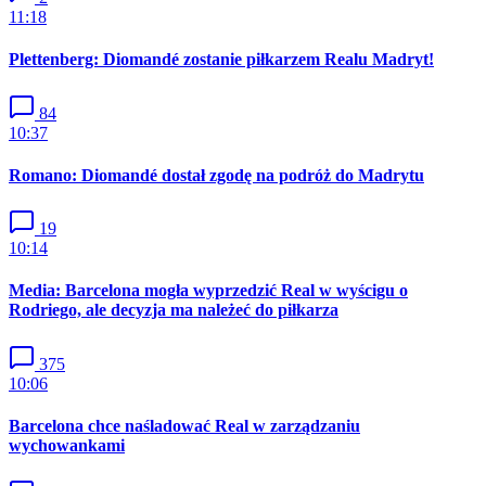
11:18
Plettenberg: Diomandé zostanie piłkarzem Realu Madryt!
84
10:37
Romano: Diomandé dostał zgodę na podróż do Madrytu
19
10:14
Media: Barcelona mogła wyprzedzić Real w wyścigu o
Rodriego, ale decyzja ma należeć do piłkarza
375
10:06
Barcelona chce naśladować Real w zarządzaniu
wychowankami