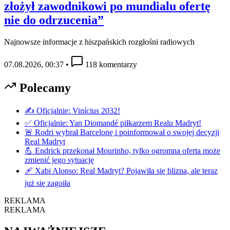
złożył zawodnikowi po mundialu ofertę
nie do odrzucenia”
Najnowsze informacje z hiszpańskich rozgłośni radiowych
07.08.2026, 00:37
•
118 komentarzy
Polecamy
✍️ Oficjalnie: Vinícius 2032!
✅ Oficjalnie: Yan Diomandé piłkarzem Realu Madryt!
🚨 Rodri wybrał Barcelonę i poinformował o swojej decyzji
Real Madryt
💪 Endrick przekonał Mourinho, tylko ogromna oferta może
zmienić jego sytuację
🩹 Xabi Alonso: Real Madryt? Pojawiła się blizna, ale teraz
już się zagoiła
REKLAMA
REKLAMA