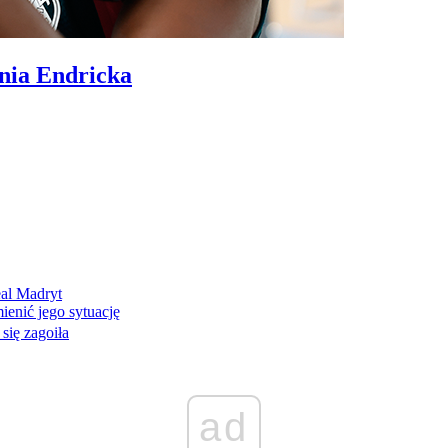
nia Endricka
eal Madryt
enić jego sytuację
 się zagoiła
ad