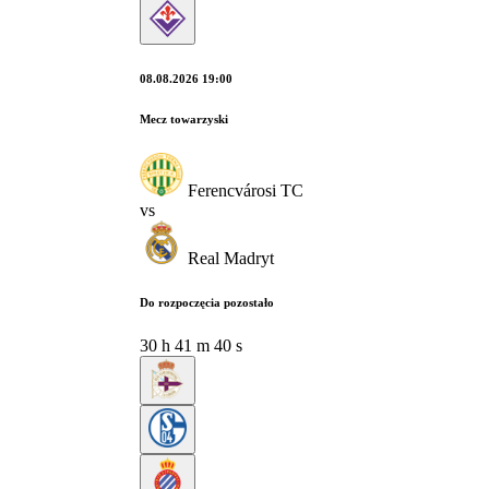
08.08.2026 19:00
Mecz towarzyski
Ferencvárosi TC
vs
Real Madryt
Do rozpoczęcia pozostało
30
h
41
m
39
s