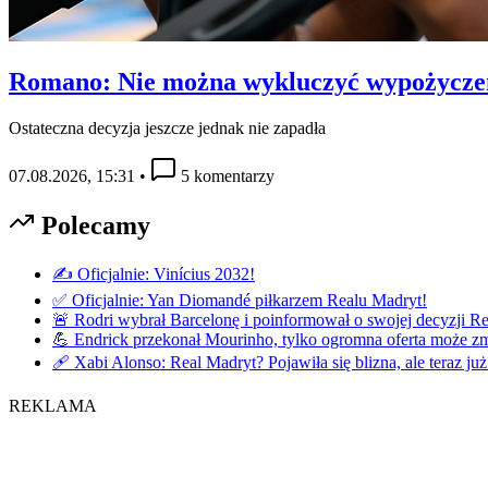
Romano: Nie można wykluczyć wypożycze
Ostateczna decyzja jeszcze jednak nie zapadła
07.08.2026, 15:31
•
5 komentarzy
Polecamy
✍️ Oficjalnie: Vinícius 2032!
✅ Oficjalnie: Yan Diomandé piłkarzem Realu Madryt!
🚨 Rodri wybrał Barcelonę i poinformował o swojej decyzji R
💪 Endrick przekonał Mourinho, tylko ogromna oferta może zmi
🩹 Xabi Alonso: Real Madryt? Pojawiła się blizna, ale teraz już
REKLAMA