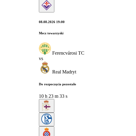
08.08.2026 19:00
Mecz towarzyski
Ferencvárosi TC
vs
Real Madryt
Do rozpoczęcia pozostało
10
h
23
m
32
s