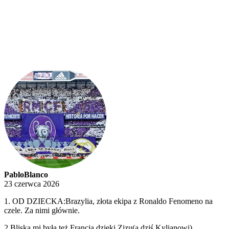
PabloBlanco
23 czerwca 2026
1. OD DZIECKA:Brazylia, złota ekipa z Ronaldo Fenomeno na
czele. Za nimi głównie.
2.Bliska mi była też Francja dzięki Zizu(a dziś Kylianowi).