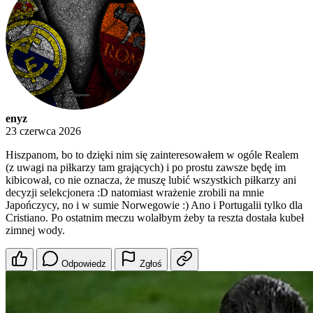
enyz
23 czerwca 2026
Hiszpanom, bo to dzięki nim się zainteresowałem w ogóle Realem
(z uwagi na piłkarzy tam grających) i po prostu zawsze będę im
kibicował, co nie oznacza, że muszę lubić wszystkich piłkarzy ani
decyzji selekcjonera :D natomiast wrażenie zrobili na mnie
Japończycy, no i w sumie Norwegowie :) Ano i Portugalii tylko dla
Cristiano. Po ostatnim meczu wolałbym żeby ta reszta dostała kubeł
zimnej wody.
Odpowiedz
Zgłoś