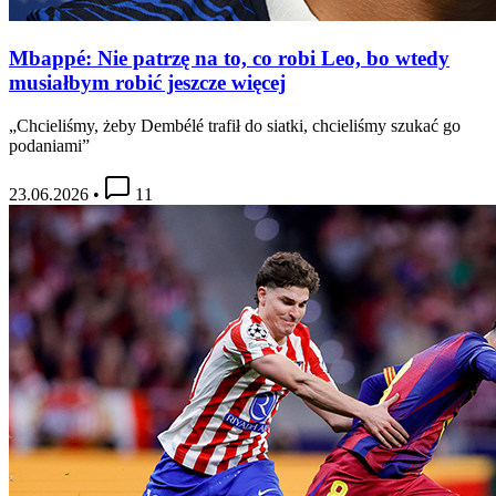
Mbappé: Nie patrzę na to, co robi Leo, bo wtedy
musiałbym robić jeszcze więcej
„Chcieliśmy, żeby Dembélé trafił do siatki, chcieliśmy szukać go
podaniami”
23.06.2026
•
11