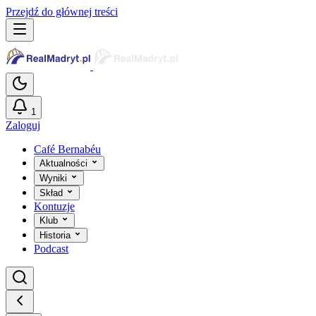
Przejdź do głównej treści
1
Zaloguj
Café Bernabéu
Aktualności
Wyniki
Skład
Kontuzje
Klub
Historia
Podcast