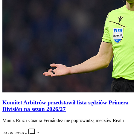
Komitet Arbitrów przedstawił lista sędziów Primera
División na sezon 2026/27
Muñiz Ruiz i Cuadra Fernández nie poprowadzą meczów Realu
23.06.2026
•
7