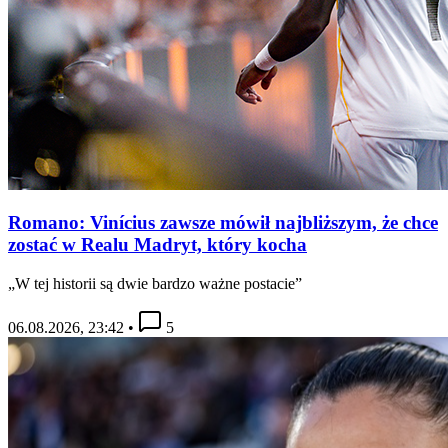
Romano: Vinícius zawsze mówił najbliższym, że chce
zostać w Realu Madryt, który kocha
„W tej historii są dwie bardzo ważne postacie”
06.08.2026, 23:42
•
5