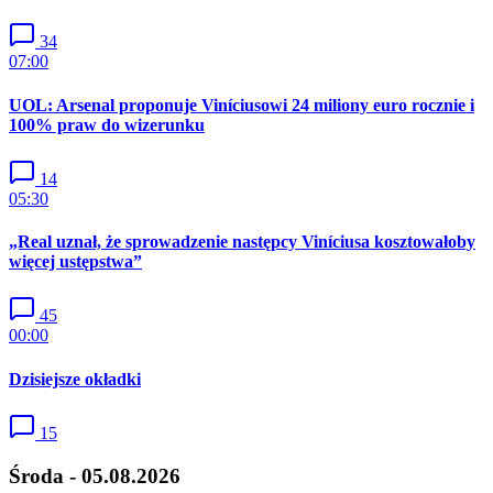
34
07:00
UOL: Arsenal proponuje Viníciusowi 24 miliony euro rocznie i
100% praw do wizerunku
14
05:30
„Real uznał, że sprowadzenie następcy Viníciusa kosztowałoby
więcej ustępstwa”
45
00:00
Dzisiejsze okładki
15
Środa - 05.08.2026