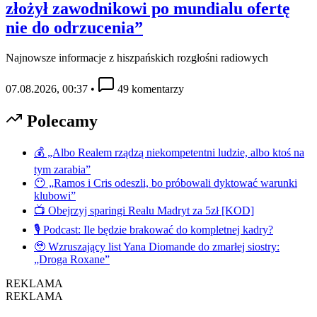
złożył zawodnikowi po mundialu ofertę
nie do odrzucenia”
Najnowsze informacje z hiszpańskich rozgłośni radiowych
07.08.2026, 00:37
•
49 komentarzy
Polecamy
💰 „Albo Realem rządzą niekompetentni ludzie, albo ktoś na
tym zarabia”
😶 „Ramos i Cris odeszli, bo próbowali dyktować warunki
klubowi”
📺 Obejrzyj sparingi Realu Madryt za 5zł [KOD]
🎙️ Podcast: Ile będzie brakować do kompletnej kadry?
🥹 Wzruszający list Yana Diomande do zmarłej siostry:
„Droga Roxane”
REKLAMA
REKLAMA