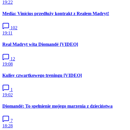
19:22
Media: Vinícius przedłuży kontrakt z Realem Madryt!
102
19:11
Real Madryt wita Diomandé [VIDEO]
12
19:08
Kulisy czwartkowego treningu [VIDEO]
1
19:02
Diomandé: To spełnienie mojego marzenia z dzieciństwa
7
18:28