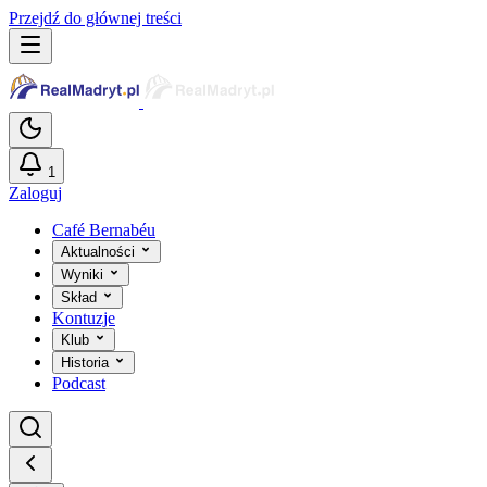
Przejdź do głównej treści
1
Zaloguj
Café Bernabéu
Aktualności
Wyniki
Skład
Kontuzje
Klub
Historia
Podcast