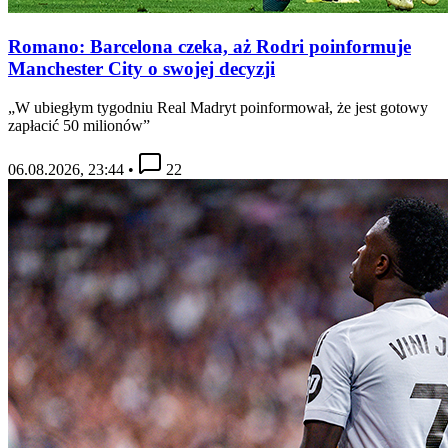
Romano: Barcelona czeka, aż Rodri poinformuje
Manchester City o swojej decyzji
„W ubiegłym tygodniu Real Madryt poinformował, że jest gotowy
zapłacić 50 milionów”
06.08.2026, 23:44
•
22