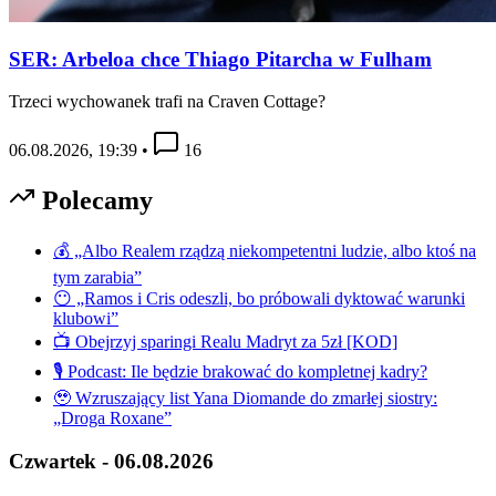
SER: Arbeloa chce Thiago Pitarcha w Fulham
Trzeci wychowanek trafi na Craven Cottage?
06.08.2026, 19:39
•
16
Polecamy
💰 „Albo Realem rządzą niekompetentni ludzie, albo ktoś na
tym zarabia”
😶 „Ramos i Cris odeszli, bo próbowali dyktować warunki
klubowi”
📺 Obejrzyj sparingi Realu Madryt za 5zł [KOD]
🎙️ Podcast: Ile będzie brakować do kompletnej kadry?
🥹 Wzruszający list Yana Diomande do zmarłej siostry:
„Droga Roxane”
Czwartek - 06.08.2026