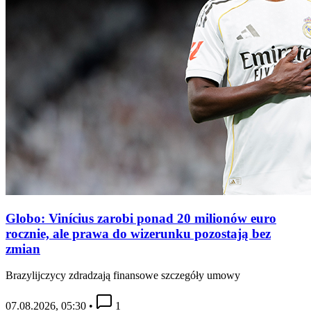
Globo: Vinícius zarobi ponad 20 milionów euro
rocznie, ale prawa do wizerunku pozostają bez
zmian
Brazylijczycy zdradzają finansowe szczegóły umowy
07.08.2026, 05:30
•
1