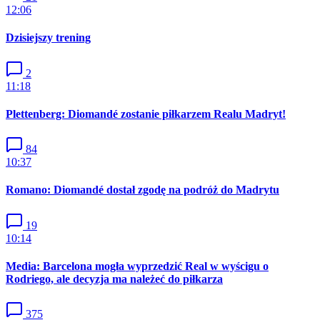
12:06
Dzisiejszy trening
2
11:18
Plettenberg: Diomandé zostanie piłkarzem Realu Madryt!
84
10:37
Romano: Diomandé dostał zgodę na podróż do Madrytu
19
10:14
Media: Barcelona mogła wyprzedzić Real w wyścigu o
Rodriego, ale decyzja ma należeć do piłkarza
375