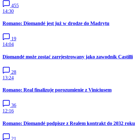
455
14:30
Romano: Diomandé jest już w drodze do Madrytu
19
14:04
Diomandé może zostać zarejestrowany jako zawodnik Castilli
28
13:24
Romano: Real finalizuje porozumienie z Viníciusem
36
12:16
Romano: Diomandé podpisze z Realem kontrakt do 2032 roku
21