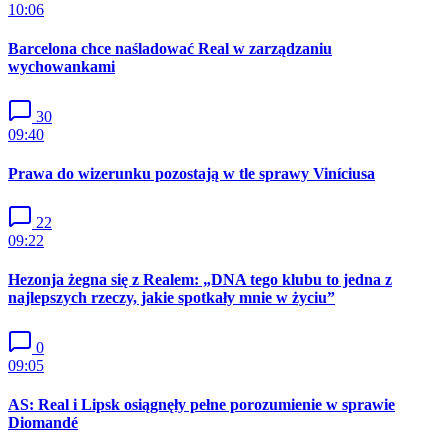
10:06
Barcelona chce naśladować Real w zarządzaniu
wychowankami
30
09:40
Prawa do wizerunku pozostają w tle sprawy Viníciusa
22
09:22
Hezonja żegna się z Realem: „DNA tego klubu to jedna z
najlepszych rzeczy, jakie spotkały mnie w życiu”
0
09:05
AS: Real i Lipsk osiągnęły pełne porozumienie w sprawie
Diomandé