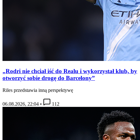
„Rodri nie chciał iść do Realu i wykorzystał klub, by
otworzyć sobie drogę do Barcelony”
Riles przedstawia inną perspektywę
06.08.2026, 22:04
•
112