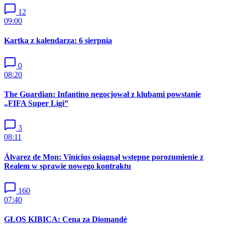
12
09:00
Kartka z kalendarza: 6 sierpnia
0
08:20
The Guardian: Infantino negocjował z klubami powstanie
„FIFA Super Ligi”
3
08:11
Álvarez de Mon: Vinícius osiągnął wstępne porozumienie z
Realem w sprawie nowego kontraktu
160
07:40
GŁOS KIBICA: Cena za Diomandé