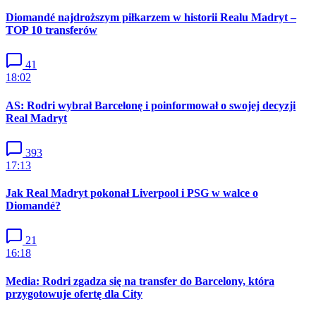
Diomandé najdroższym piłkarzem w historii Realu Madryt –
TOP 10 transferów
41
18:02
AS: Rodri wybrał Barcelonę i poinformował o swojej decyzji
Real Madryt
393
17:13
Jak Real Madryt pokonał Liverpool i PSG w walce o
Diomandé?
21
16:18
Media: Rodri zgadza się na transfer do Barcelony, która
przygotowuje ofertę dla City