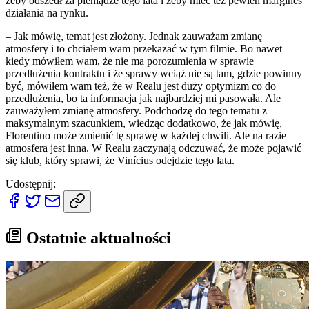
żeby odszedł za pieniądze tego lata i żeby mieć też pewien margines
działania na rynku.
– Jak mówię, temat jest złożony. Jednak zauważam zmianę
atmosfery i to chciałem wam przekazać w tym filmie. Bo nawet
kiedy mówiłem wam, że nie ma porozumienia w sprawie
przedłużenia kontraktu i że sprawy wciąż nie są tam, gdzie powinny
być, mówiłem wam też, że w Realu jest duży optymizm co do
przedłużenia, bo ta informacja jak najbardziej mi pasowała. Ale
zauważyłem zmianę atmosfery. Podchodzę do tego tematu z
maksymalnym szacunkiem, wiedząc dodatkowo, że jak mówię,
Florentino może zmienić tę sprawę w każdej chwili. Ale na razie
atmosfera jest inna. W Realu zaczynają odczuwać, że może pojawić
się klub, który sprawi, że Vinícius odejdzie tego lata.
Udostępnij:
Ostatnie aktualności