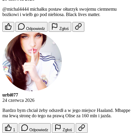
@michal4444
michałku postaw ołtarzyk swojemu ciemnemu
bożkowi i wielb go pod niebiosa. Black lives matter.
Odpowiedz
Zgłoś
urbi077
24 czerwca 2026
Bardzo bym chciał żeby odszedł a w jego miejsce Haaland. Mbappe
ma lewą stronę do tego na prawą Olise za 160 mln i jazda.
1
Odpowiedz
Zgłoś