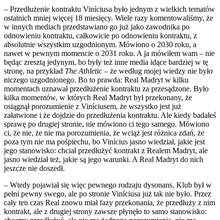
– Przedłużenie kontraktu Viníciusa było jednym z wielkich tematów
ostatnich mniej więcej 18 miesięcy. Wiele razy komentowaliśmy, że
w innych mediach przedstawiano go już jako zawodnika po
odnowieniu kontraktu, całkowicie po odnowieniu kontraktu, z
absolutnie wszystkim uzgodnionym. Mówiono o 2030 roku, a
nawet w pewnym momencie o 2031 roku. A ja mówiłem wam – nie
będąc zresztą jedynym, bo były też inne media idące bardziej w tę
stronę, na przykład
The Athletic
– że według mojej wiedzy nie było
niczego uzgodnionego. Bo to prawda: Real Madryt w kilku
momentach uznawał przedłużenie kontraktu za przesądzone. Było
kilka momentów, w których Real Madryt był przekonany, że
osiągnął porozumienie z Viníciusem, że wszystko jest już
załatwione i że dojdzie do przedłużenia kontraktu. Ale kiedy badałeś
sprawę po drugiej stronie, nie mówiono ci tego samego. Mówiono
ci, że nie, że nie ma porozumienia, że wciąż jest różnica zdań, że
poza tym nie ma pośpiechu, bo Vinícius jasno wiedział, jakie jest
jego stanowisko: chciał przedłużyć kontrakt z Realem Madryt, ale
jasno wiedział też, jakie są jego warunki. A Real Madryt do nich
jeszcze nie doszedł.
– Wtedy pojawiał się więc pewnego rodzaju dysonans. Klub był w
pełni pewny swego, ale po stronie Viníciusa już tak nie było. Przez
cały ten czas Real znowu miał fazy przekonania, że przedłuży z nim
kontrakt, ale z drugiej strony zawsze płynęło to samo stanowisko: