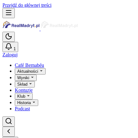
Przejdź do głównej treści
1
Zaloguj
Café Bernabéu
Aktualności
Wyniki
Skład
Kontuzje
Klub
Historia
Podcast