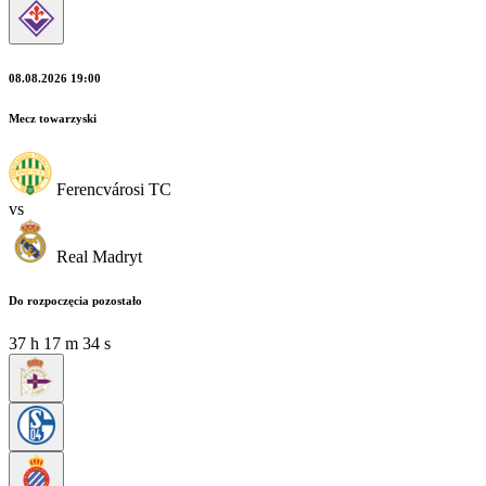
08.08.2026 19:00
Mecz towarzyski
Ferencvárosi TC
vs
Real Madryt
Do rozpoczęcia pozostało
37
h
17
m
32
s