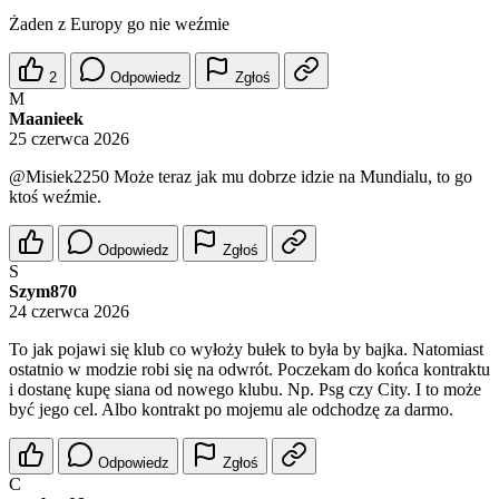
Żaden z Europy go nie weźmie
2
Odpowiedz
Zgłoś
M
Maanieek
25 czerwca 2026
@Misiek2250
Może teraz jak mu dobrze idzie na Mundialu, to go
ktoś weźmie.
Odpowiedz
Zgłoś
S
Szym870
24 czerwca 2026
To jak pojawi się klub co wyłoży bułek to była by bajka. Natomiast
ostatnio w modzie robi się na odwrót. Poczekam do końca kontraktu
i dostanę kupę siana od nowego klubu. Np. Psg czy City. I to może
być jego cel. Albo kontrakt po mojemu ale odchodzę za darmo.
Odpowiedz
Zgłoś
C