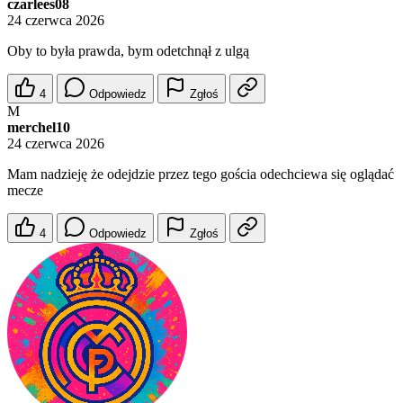
czarlees08
24 czerwca 2026
Oby to była prawda, bym odetchnął z ulgą
4
Odpowiedz
Zgłoś
M
merchel10
24 czerwca 2026
Mam nadzieję że odejdzie przez tego gościa odechciewa się oglądać
mecze
4
Odpowiedz
Zgłoś