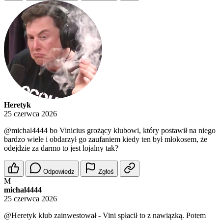
Heretyk
25 czerwca 2026
@michal4444
bo Vinicius grożący klubowi, który postawił na niego
bardzo wiele i obdarzył go zaufaniem kiedy ten był młokosem, że
odejdzie za darmo to jest lojalny tak?
Odpowiedz
Zgłoś
M
michal4444
25 czerwca 2026
@Heretyk
klub zainwestował - Vini spłacił to z nawiązką. Potem