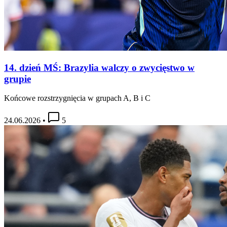
14. dzień MŚ: Brazylia walczy o zwycięstwo w
grupie
Końcowe rozstrzygnięcia w grupach A, B i C
24.06.2026
•
5