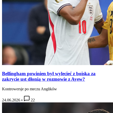
Bellingham powinien był wylecieć z boiska za
zakrycie ust dłonią w rozmowie z Ayew?
Kontrowersje po meczu Anglików
24.06.2026
•
22