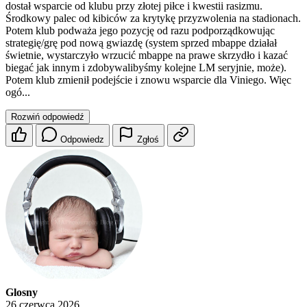
dostał wsparcie od klubu przy złotej piłce i kwestii rasizmu.
Środkowy palec od kibiców za krytykę przyzwolenia na stadionach.
Potem klub podważa jego pozycję od razu podporządkowując
strategię/grę pod nową gwiazdę (system sprzed mbappe działał
świetnie, wystarczyło wrzucić mbappe na prawe skrzydło i kazać
biegać jak innym i zdobywalibyśmy kolejne LM seryjnie, może).
Potem klub zmienił podejście i znowu wsparcie dla Viniego. Więc
ogó...
Rozwiń odpowiedź
Odpowiedz
Zgłoś
Glosny
26 czerwca 2026