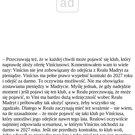
ad
– Przeczuwają też, że w każdej chwili może pojawić się klub, który
naprawdę złoży ofertę Viníciusowi. Komentowałem wam to wiele
razy: Vinícius nie jest zobowiązany do odejścia z Realu Madryt za
pieniądze. Vinícius ma pełne prawo wypełnić kontrakt do 2027 roku
i odejść za darmo. To oczywista możliwość. Nie ma obowiązku
zostawiania pieniędzy w Madrycie. Myślę jednak, że gdy nadejdzie
moment i jeśli pojawi się ten klub, a w Realu przeczuwają, że może
się pojawić, to Vini ma bardzo dużą wdzięczność wobec Realu
Madryt i próbowałby tak ułożyć sprawy, żeby wszystko się
zgadzało. Dlatego w Realu zaczynają mieć też wrażenie – nie wiem,
na ile uzasadnione – że może pojawić się taki klub po Viníciusa,
który umożliwi jego odejście nawet tego lata. Realowi oczywiście
najmniej odpowiada scenariusz, w którym Vinícius odchodzi za
darmo w 2027 roku. Jeśli nie przedłuży kontraktu, to klub woli,