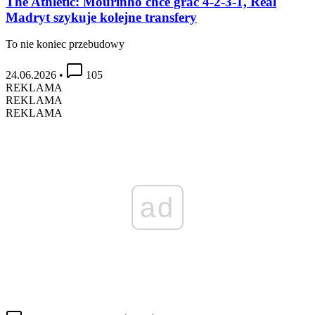
The Athletic: Mourinho chce grać 4-2-3-1, Real
Madryt szykuje kolejne transfery
To nie koniec przebudowy
24.06.2026
•
105
REKLAMA
REKLAMA
REKLAMA
ad