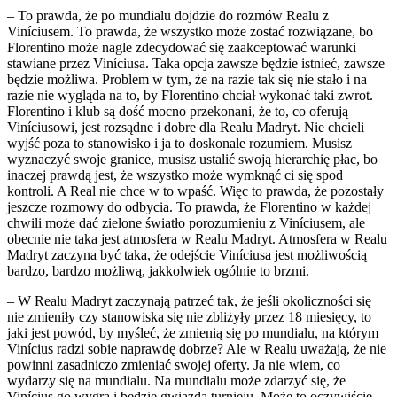
– To prawda, że po mundialu dojdzie do rozmów Realu z
Viníciusem. To prawda, że wszystko może zostać rozwiązane, bo
Florentino może nagle zdecydować się zaakceptować warunki
stawiane przez Viníciusa. Taka opcja zawsze będzie istnieć, zawsze
będzie możliwa. Problem w tym, że na razie tak się nie stało i na
razie nie wygląda na to, by Florentino chciał wykonać taki zwrot.
Florentino i klub są dość mocno przekonani, że to, co oferują
Viníciusowi, jest rozsądne i dobre dla Realu Madryt. Nie chcieli
wyjść poza to stanowisko i ja to doskonale rozumiem. Musisz
wyznaczyć swoje granice, musisz ustalić swoją hierarchię płac, bo
inaczej prawdą jest, że wszystko może wymknąć ci się spod
kontroli. A Real nie chce w to wpaść. Więc to prawda, że pozostały
jeszcze rozmowy do odbycia. To prawda, że Florentino w każdej
chwili może dać zielone światło porozumieniu z Viníciusem, ale
obecnie nie taka jest atmosfera w Realu Madryt. Atmosfera w Realu
Madryt zaczyna być taka, że odejście Viníciusa jest możliwością
bardzo, bardzo możliwą, jakkolwiek ogólnie to brzmi.
– W Realu Madryt zaczynają patrzeć tak, że jeśli okoliczności się
nie zmieniły czy stanowiska się nie zbliżyły przez 18 miesięcy, to
jaki jest powód, by myśleć, że zmienią się po mundialu, na którym
Vinícius radzi sobie naprawdę dobrze? Ale w Realu uważają, że nie
powinni zasadniczo zmieniać swojej oferty. Ja nie wiem, co
wydarzy się na mundialu. Na mundialu może zdarzyć się, że
Vinícius go wygra i będzie gwiazdą turnieju. Może to oczywiście