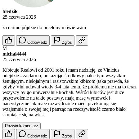
bledzik
25 czerwca 2026
za darmo pójdzie do brcelony mówie wam
Odpowiedz
Zgłoś
M
michal4444
25 czerwca 2026
Kibicuje Realowi od 2001 roku i mam nadzieję, że Vinicius
odejdzie - za darmo, pokazując środkowy palec tym wszystkim
żenującym, nielojalnym i rasistowskim kibicom (taka prawda, że
gdyby Vini udawał wtedy 3-4 lata temu, że problemu nie ma to teraz
wszyscy by go uniwersalnie kochali. Wśród kibiców jest duże
przyzwolenie na takie postawy, mają masę wymówek i
narcystycznie jak małe rozwydrzone dzieci przekonują się
wzajemnie o swojej racji patrząc na rzeczywistość czarno biało
skupiając się na włas...
Rozwiń komentarz
Odpowiedz
Zgłoś