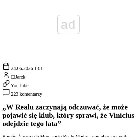
ad
24.06.2026 13:11
ElJarek
YouTube
223 komentarzy
„W Realu zaczynają odczuwać, że może
pojawić się klub, który sprawi, że Vinícius
odejdzie tego lata”
Ramón Álvarez de Mon, socio Realu Madryt, youtuber, prawnik i