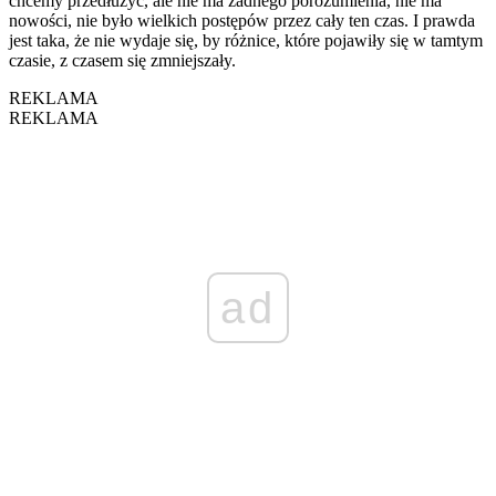
chcemy przedłużyć, ale nie ma żadnego porozumienia, nie ma
nowości, nie było wielkich postępów przez cały ten czas. I prawda
jest taka, że nie wydaje się, by różnice, które pojawiły się w tamtym
czasie, z czasem się zmniejszały.
REKLAMA
REKLAMA
ad