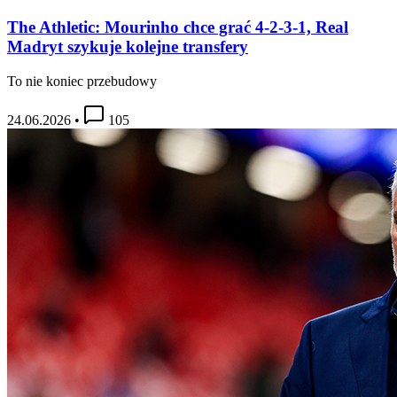
The Athletic: Mourinho chce grać 4-2-3-1, Real
Madryt szykuje kolejne transfery
To nie koniec przebudowy
24.06.2026
•
105