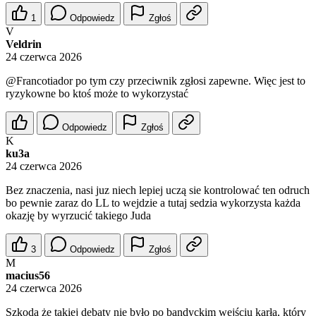
1
Odpowiedz
Zgłoś
V
Veldrin
24 czerwca 2026
@Francotiador
po tym czy przeciwnik zgłosi zapewne. Więc jest to
ryzykowne bo ktoś może to wykorzystać
Odpowiedz
Zgłoś
K
ku3a
24 czerwca 2026
Bez znaczenia, nasi juz niech lepiej uczą sie kontrolować ten odruch
bo pewnie zaraz do LL to wejdzie a tutaj sedzia wykorzysta każda
okazję by wyrzucić takiego Juda
3
Odpowiedz
Zgłoś
M
macius56
24 czerwca 2026
Szkoda że takiej debaty nie było po bandyckim wejściu karła, który