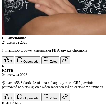
ElComendante
24 czerwca 2026
@macius56
typowe, księżniczka FIFA zawsze chroniona
7
Odpowiedz
Zgłoś
R
RMTB
24 czerwca 2026
@macius56
Szkoda że nie ma debaty o tym, że CR7 powinien
pauzować w pierwszych dwóch meczach mś za czerwo z eliminacji
1
Odpowiedz
Zgłoś
REKLAMA