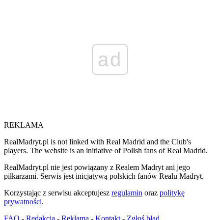
ad
REKLAMA
RealMadryt.pl is not linked with Real Madrid and the Club's
players. The website is an initiative of Polish fans of Real Madrid.
RealMadryt.pl nie jest powiązany z Realem Madryt ani jego
piłkarzami. Serwis jest inicjatywą polskich fanów Realu Madryt.
Korzystając z serwisu akceptujesz
regulamin
oraz
politykę
prywatności
.
FAQ
-
Redakcja
-
Reklama
-
Kontakt
-
Zgłoś błąd