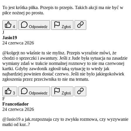
To jest krótka piłka. Przepis to przepis. Takich akcji ma nie być w
piłce nożnej po prostu.
4
Odpowiedz
Zgłoś
J
Jasio19
24 czerwca 2026
@kolgejt
no właśnie tu sie mylisz. Przepis wyraźnie mówi, że
chodzi o sprzeczki i awantury. Jeśli z Jude była sytuacja na zasadzie
wymiany zdań w trakcie normalnej rozmowy to nie ma czerwonej
kartki. Gdyby zawdonik zgłosił taką sytuację to wtedy jak
najbardziej powinien dostać czerwo. Jeśli nie bylo jakiegokolwiek
zgłoszenia przez przeciwnika to nie ma tematu.
3
Odpowiedz
Zgłoś
F
Francotiador
24 czerwca 2026
@Jasio19
a jak.rozpoznaja czy to zwykła rozmowa, czy wyzywanie
matki od kur..?