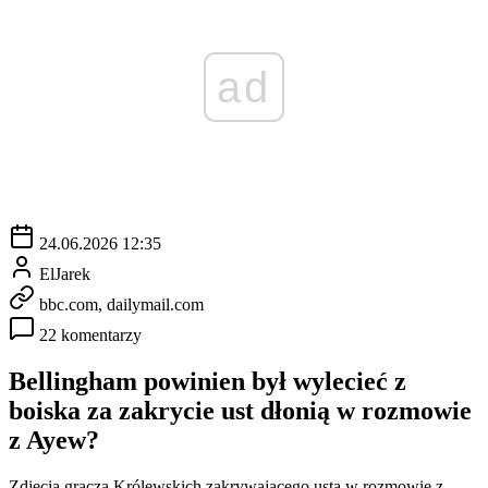
ad
24.06.2026 12:35
ElJarek
bbc.com, dailymail.com
22 komentarzy
Bellingham powinien był wylecieć z
boiska za zakrycie ust dłonią w rozmowie
z Ayew?
Zdjęcia gracza Królewskich zakrywającego usta w rozmowie z