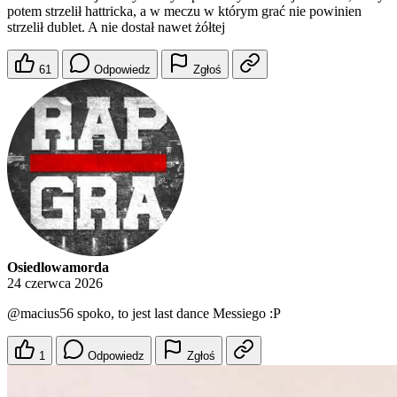
potem strzelił hattricka, a w meczu w którym grać nie powinien
strzelił dublet. A nie dostał nawet żółtej
61
Odpowiedz
Zgłoś
Osiedlowamorda
24 czerwca 2026
@macius56
spoko, to jest last dance Messiego :P
1
Odpowiedz
Zgłoś