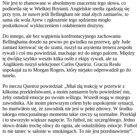
Nie jest to zbanowane w absolutnym znaczeniu tego słowa, co
podkreśla się w Wielkiej Brytanii. Angielskie media zgadzają się
przy tym, że nawet jeśli Bellingham nie miał złych zamiarów, to
sama zła wola Ayew i zgłoszenie tego sędziemu mogło
poskutkować wykluczeniem i osłabieniem drużyny.
Do innego, ale bez wątpienia konfrontacyjnego zachowania
Bellinghama doszło na pewno po gwizdku na przerwę, gdy Jude
zamiast kierować się do szatni, ruszył na asystenta trenera zespołu
rywali i coś mu powiedział, machając też do niego palcem. Między
tę dwójkę szybko weszło kilka osób z ekipy rywali, ale za
Anglikiem ruszył selekcjoner Carlos Queiroz. Gracza Realu
uspokajał za to Morgan Rogers, który niejako odprowadził go do
tunelu.
Po meczu Queiroz powiedział: „Miał złą reakcję w przerwie z
kilkoma przekleństwami, a moim zamiarem było powiedzieć mu,
żeby ostudził emocje po swoim wślizgu. Wszedł nogą w mojego
zawodnika. Ale moim pierwszym celem było uspokojenie sytuacji,
bo martwiłem się, że zawodnik nie jest w pełni zdrowy. W środku
takiego emocjonalnego momentu takie rzeczy są normalne. Przeklął
i to stworzyło większe napięcie. To futbol, nic szczególnego. Jedno
słowo dolało trochę oliwy do ognia, ale ostudziliśmy emocje. Futbol
to nie taniec w salonie w smokingach. To nie jest przedstawienie”.