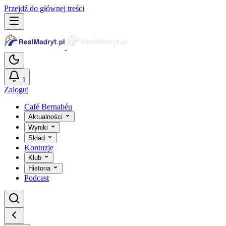
Przejdź do głównej treści
1
Zaloguj
Café Bernabéu
Aktualności
Wyniki
Skład
Kontuzje
Klub
Historia
Podcast