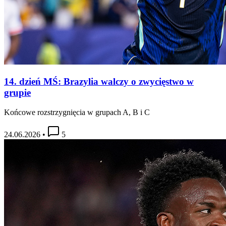
14. dzień MŚ: Brazylia walczy o zwycięstwo w
grupie
Końcowe rozstrzygnięcia w grupach A, B i C
24.06.2026
•
5