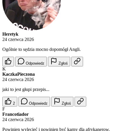
Heretyk
24 czerwca 2026
Ogólnie to sędzia mocno dopomógł Angli.
Odpowiedz
Zgłoś
K
KaczkaPieczona
24 czerwca 2026
jaki to jest głupi przepis...
2
Odpowiedz
Zgłoś
F
Francotiador
24 czerwca 2026
Powinien wylecieć i powinien być karny dla afrykanerow.