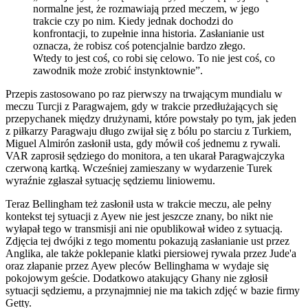
normalne jest, że rozmawiają przed meczem, w jego
trakcie czy po nim. Kiedy jednak dochodzi do
konfrontacji, to zupełnie inna historia. Zasłanianie ust
oznacza, że robisz coś potencjalnie bardzo złego.
Wtedy to jest coś, co robi się celowo. To nie jest coś, co
zawodnik może zrobić instynktownie”.
Przepis zastosowano po raz pierwszy na trwającym mundialu w
meczu Turcji z Paragwajem, gdy w trakcie przedłużających się
przepychanek między drużynami, które powstały po tym, jak jeden
z piłkarzy Paragwaju długo zwijał się z bólu po starciu z Turkiem,
Miguel Almirón zasłonił usta, gdy mówił coś jednemu z rywali.
VAR zaprosił sędziego do monitora, a ten ukarał Paragwajczyka
czerwoną kartką. Wcześniej zamieszany w wydarzenie Turek
wyraźnie zgłaszał sytuację sędziemu liniowemu.
Teraz Bellingham też zasłonił usta w trakcie meczu, ale pełny
kontekst tej sytuacji z Ayew nie jest jeszcze znany, bo nikt nie
wyłapał tego w transmisji ani nie opublikował wideo z sytuacją.
Zdjęcia tej dwójki z tego momentu pokazują zasłanianie ust przez
Anglika, ale także poklepanie klatki piersiowej rywala przez Jude'a
oraz złapanie przez Ayew pleców Bellinghama w wydaje się
pokojowym geście. Dodatkowo atakujący Ghany nie zgłosił
sytuacji sędziemu, a przynajmniej nie ma takich zdjęć w bazie firmy
Getty.