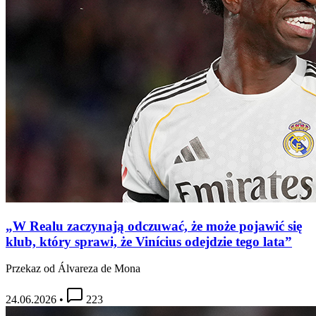
„W Realu zaczynają odczuwać, że może pojawić się
klub, który sprawi, że Vinícius odejdzie tego lata”
Przekaz od Álvareza de Mona
24.06.2026
•
223