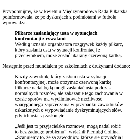
Przypomnijmy, że w kwietniu Międzynarodowa Rada Piłkarska
poinformowała, że po dyskusjach z podmiotami w futbolu
wprowadza:
Piłkarze zasłaniający usta w sytuacjach
konfrontacji z rywalami
Według uznania organizatora rozgrywek każdy piłkarz,
który zasłania usta w sytuacji konfrontacji z
przeciwnikiem, może zostać ukarany czerwoną kartką.
Następnie przed mundialem po szkoleniach z drużynami dodano:
Każdy zawodnik, który zasłoni usta w sytuacji
konfrontacyjnej, może otrzymać czerwoną kartkę.
Piłkarze nadal będą mogli zasłaniać usta podczas
normalnych rozmów, ale zakazanie tego zachowania w
czasie sporów ma wyeliminować możliwość
wiarygodnego zaprzeczania w przypadku zawodników
oskarżonych o wypowiadanie dyskryminujących słów,
gdy ich usta są zasłonięte.
„Jeśli jest to przyjacielska rozmowa, mogą nadal robić
to bez żadnego problemu”, wyjaśnił Pierluigi Collina.
„Szanujemy to, że są zawodnicy, którzy się przyjaźnią i