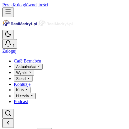
Przejdź do głównej treści
1
Zaloguj
Café Bernabéu
Aktualności
Wyniki
Skład
Kontuzje
Klub
Historia
Podcast