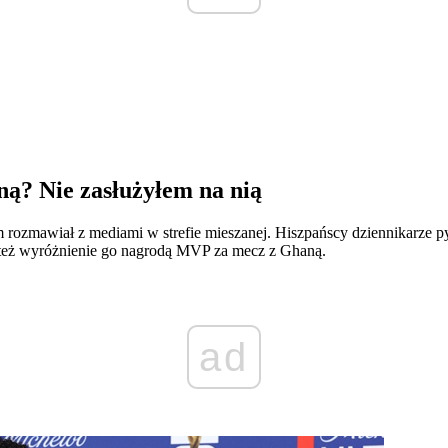
ą? Nie zasłużyłem na nią
mawiał z mediami w strefie mieszanej. Hiszpańscy dziennikarze pytali
też wyróżnienie go nagrodą MVP za mecz z Ghaną.
ad