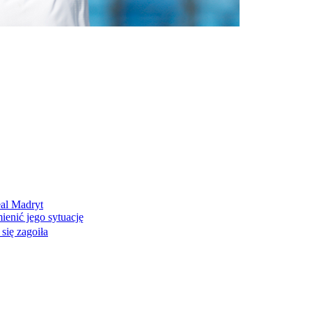
eal Madryt
enić jego sytuację
 się zagoiła