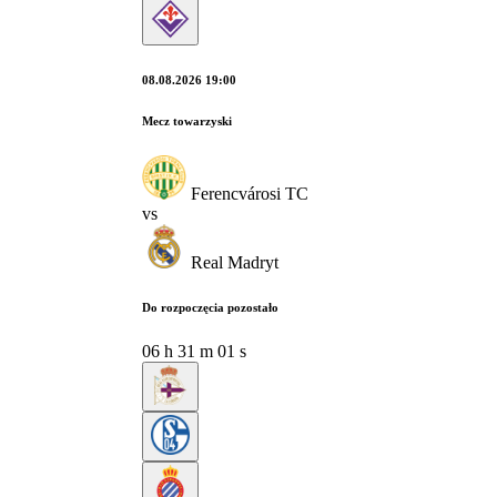
08.08.2026 19:00
Mecz towarzyski
Ferencvárosi TC
vs
Real Madryt
Do rozpoczęcia pozostało
06
h
30
m
59
s