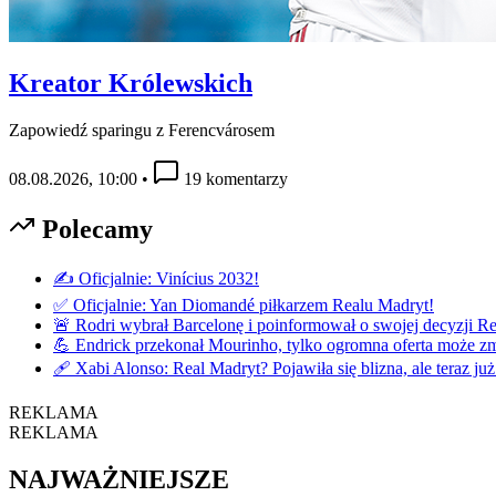
Kreator Królewskich
Zapowiedź sparingu z Ferencvárosem
08.08.2026, 10:00
•
19 komentarzy
Polecamy
✍️ Oficjalnie: Vinícius 2032!
✅ Oficjalnie: Yan Diomandé piłkarzem Realu Madryt!
🚨 Rodri wybrał Barcelonę i poinformował o swojej decyzji R
💪 Endrick przekonał Mourinho, tylko ogromna oferta może zmi
🩹 Xabi Alonso: Real Madryt? Pojawiła się blizna, ale teraz już
REKLAMA
REKLAMA
NAJWAŻNIEJSZE