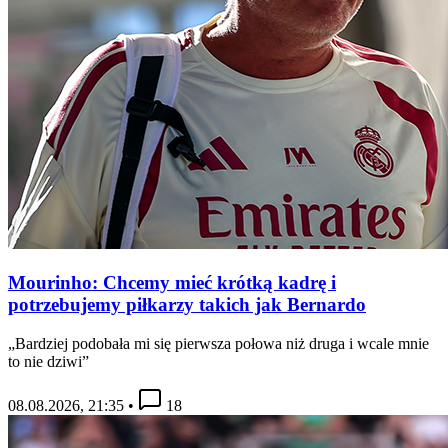
Mourinho: Chcemy mieć krótką kadrę i
potrzebujemy piłkarzy takich jak Bernardo
„Bardziej podobała mi się pierwsza połowa niż druga i wcale mnie
to nie dziwi”
08.08.2026, 21:35
•
18