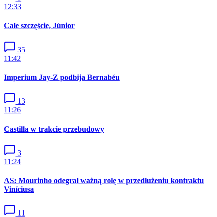
12:33
Całe szczęście, Júnior
35
11:42
Imperium Jay-Z podbija Bernabéu
13
11:26
Castilla w trakcie przebudowy
3
11:24
AS: Mourinho odegrał ważną rolę w przedłużeniu kontraktu
Viníciusa
11