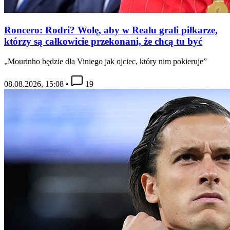
Roncero: Rodri? Wolę, aby w Realu grali piłkarze,
którzy są całkowicie przekonani, że chcą tu być
„Mourinho będzie dla Viniego jak ojciec, który nim pokieruje”
08.08.2026, 15:08
•
19