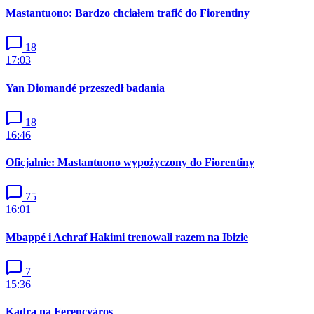
Mastantuono: Bardzo chciałem trafić do Fiorentiny
18
17:03
Yan Diomandé przeszedł badania
18
16:46
Oficjalnie: Mastantuono wypożyczony do Fiorentiny
75
16:01
Mbappé i Achraf Hakimi trenowali razem na Ibizie
7
15:36
Kadra na Ferencváros