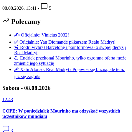
08.08.2026, 13:41
•
5
Polecamy
✍️ Oficjalnie: Vinícius 2032!
✅ Oficjalnie: Yan Diomandé piłkarzem Realu Madryt!
🚨 Rodri wybrał Barcelonę i poinformował o swojej decyzji
Real Madryt
💪 Endrick przekonał Mourinho, tylko ogromna oferta może
zmienić jego sytuację
🩹 Xabi Alonso: Real Madryt? Pojawiła się blizna, ale teraz
już się zagoiła
Sobota - 08.08.2026
12:43
COPE: W poniedziałek Mourinho ma odzyskać wszystkich
uczestników mundialu
3