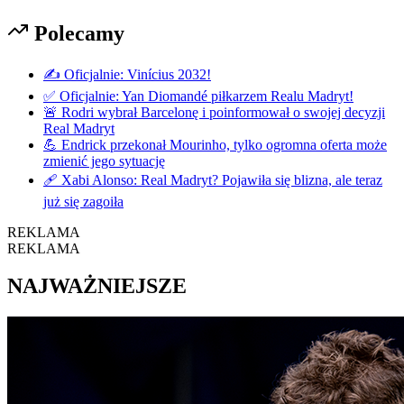
Polecamy
✍️ Oficjalnie: Vinícius 2032!
✅ Oficjalnie: Yan Diomandé piłkarzem Realu Madryt!
🚨 Rodri wybrał Barcelonę i poinformował o swojej decyzji
Real Madryt
💪 Endrick przekonał Mourinho, tylko ogromna oferta może
zmienić jego sytuację
🩹 Xabi Alonso: Real Madryt? Pojawiła się blizna, ale teraz
już się zagoiła
REKLAMA
REKLAMA
NAJWAŻNIEJSZE