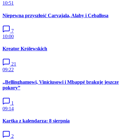
10:51
Niepewna przyszłość Carvajala, Alaby i Ceballosa
7
10:00
Kreator Królewskich
21
09:22
„Bellinghamowi, Viníciusowi i Mbappé brakuje jeszcze
pokory”
1
09:14
Kartka z kalendarza: 8 sierpnia
2