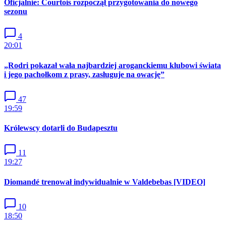
Oficjalnie: Courtois rozpoczął przygotowania do nowego
sezonu
4
20:01
„Rodri pokazał wała najbardziej aroganckiemu klubowi świata
i jego pachołkom z prasy, zasługuje na owację”
47
19:59
Królewscy dotarli do Budapesztu
11
19:27
Diomandé trenował indywidualnie w Valdebebas [VIDEO]
10
18:50