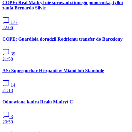
COPE: Real Madryt nie sprowadzi innego pomocnika, tylko
zaufa Bernardo Silvie
177
22:06
COPE: Guardiola doradził Rodriemu transfer do Barcelony
39
21:58
AS: Superpuchar Hiszpanii w Miami lub Stambule
14
21:13
Odnowiona kadra Realu Madryt C
3
20:59