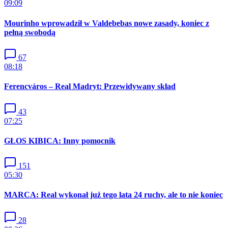
09:09
Mourinho wprowadził w Valdebebas nowe zasady, koniec z
pełną swobodą
67
08:18
Ferencváros – Real Madryt: Przewidywany skład
43
07:25
GŁOS KIBICA: Inny pomocnik
151
05:30
MARCA: Real wykonał już tego lata 24 ruchy, ale to nie koniec
28