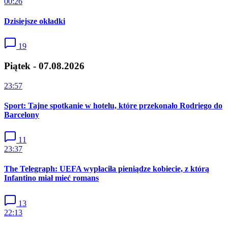
00:26
Dzisiejsze okładki
19
Piątek - 07.08.2026
23:57
Sport: Tajne spotkanie w hotelu, które przekonało Rodriego do
Barcelony
11
23:37
The Telegraph: UEFA wypłaciła pieniądze kobiecie, z którą
Infantino miał mieć romans
13
22:13