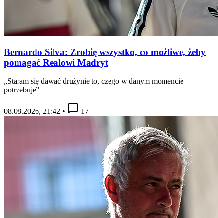
Bernardo Silva: Zrobię wszystko, co możliwe, żeby
pomagać Realowi Madryt
„Staram się dawać drużynie to, czego w danym momencie
potrzebuje”
08.08.2026, 21:42
•
17