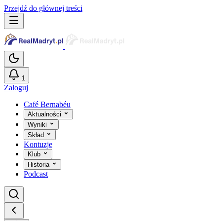
Przejdź do głównej treści
1
Zaloguj
Café Bernabéu
Aktualności
Wyniki
Skład
Kontuzje
Klub
Historia
Podcast