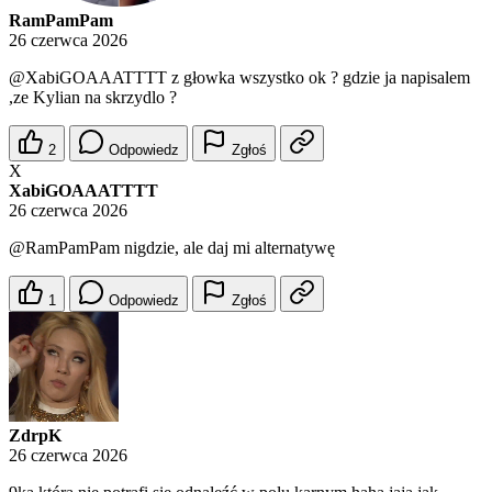
RamPamPam
26 czerwca 2026
@XabiGOAAATTTT
z głowka wszystko ok ? gdzie ja napisalem
,ze Kylian na skrzydlo ?
2
Odpowiedz
Zgłoś
X
XabiGOAAATTTT
26 czerwca 2026
@RamPamPam
nigdzie, ale daj mi alternatywę
1
Odpowiedz
Zgłoś
ZdrpK
26 czerwca 2026