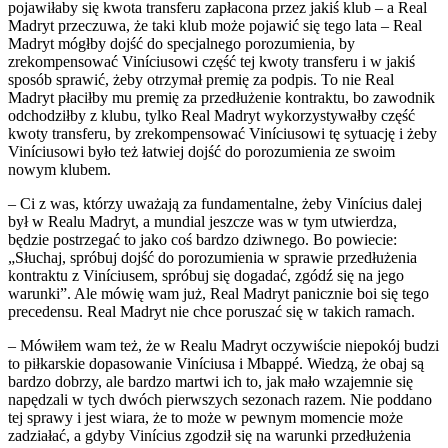
pojawiłaby się kwota transferu zapłacona przez jakiś klub – a Real
Madryt przeczuwa, że taki klub może pojawić się tego lata – Real
Madryt mógłby dojść do specjalnego porozumienia, by
zrekompensować Viníciusowi część tej kwoty transferu i w jakiś
sposób sprawić, żeby otrzymał premię za podpis. To nie Real
Madryt płaciłby mu premię za przedłużenie kontraktu, bo zawodnik
odchodziłby z klubu, tylko Real Madryt wykorzystywałby część
kwoty transferu, by zrekompensować Viníciusowi tę sytuację i żeby
Viníciusowi było też łatwiej dojść do porozumienia ze swoim
nowym klubem.
– Ci z was, którzy uważają za fundamentalne, żeby Vinícius dalej
był w Realu Madryt, a mundial jeszcze was w tym utwierdza,
będzie postrzegać to jako coś bardzo dziwnego. Bo powiecie:
„Słuchaj, spróbuj dojść do porozumienia w sprawie przedłużenia
kontraktu z Viníciusem, spróbuj się dogadać, zgódź się na jego
warunki”. Ale mówię wam już, Real Madryt panicznie boi się tego
precedensu. Real Madryt nie chce poruszać się w takich ramach.
– Mówiłem wam też, że w Realu Madryt oczywiście niepokój budzi
to piłkarskie dopasowanie Viníciusa i Mbappé. Wiedzą, że obaj są
bardzo dobrzy, ale bardzo martwi ich to, jak mało wzajemnie się
napędzali w tych dwóch pierwszych sezonach razem. Nie poddano
tej sprawy i jest wiara, że to może w pewnym momencie może
zadziałać, a gdyby Vinícius zgodził się na warunki przedłużenia