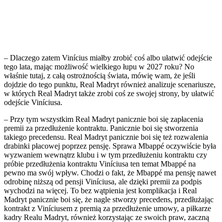
– Dlaczego zatem Vinícius miałby zrobić coś albo ułatwić odejście
tego lata, mając możliwość wielkiego łupu w 2027 roku? No
właśnie tutaj, z całą ostrożnością świata, mówię wam, że jeśli
dojdzie do tego punktu, Real Madryt również analizuje scenariusze,
w których Real Madryt także zrobi coś ze swojej strony, by ułatwić
odejście Viníciusa.
– Przy tym wszystkim Real Madryt panicznie boi się zapłacenia
premii za przedłużenie kontraktu. Panicznie boi się stworzenia
takiego precedensu. Real Madryt panicznie boi się też rozwalenia
drabinki płacowej poprzez pensję. Sprawa Mbappé oczywiście była
wyzwaniem wewnątrz klubu i w tym przedłużeniu kontraktu czy
próbie przedłużenia kontraktu Viníciusa ten temat Mbappé na
pewno ma swój wpływ. Chodzi o fakt, że Mbappé ma pensję nawet
odrobinę niższą od pensji Viníciusa, ale dzięki premii za podpis
wychodzi na więcej. To bez wątpienia jest komplikacja i Real
Madryt panicznie boi się, że nagle stworzy precedens, przedłużając
kontrakt z Viníciusem z premią za przedłużenie umowy, a piłkarze
kadry Realu Madryt, również korzystając ze swoich praw, zaczną