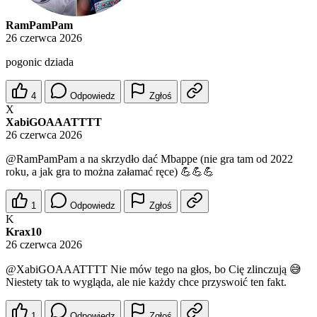
RamPamPam
26 czerwca 2026
pogonic dziada
4
Odpowiedz
Zgłoś
X
XabiGOAAATTTT
26 czerwca 2026
@RamPamPam
a na skrzydło dać Mbappe (nie gra tam od 2022
roku, a jak gra to można załamać ręce) 💪💪💪
1
Odpowiedz
Zgłoś
K
Krax10
26 czerwca 2026
@XabiGOAAATTTT
Nie mów tego na głos, bo Cię zlinczują 😅
Niestety tak to wygląda, ale nie każdy chce przyswoić ten fakt.
1
Odpowiedz
Zgłoś