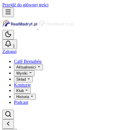
Przejdź do głównej treści
1
Zaloguj
Café Bernabéu
Aktualności
Wyniki
Skład
Kontuzje
Klub
Historia
Podcast