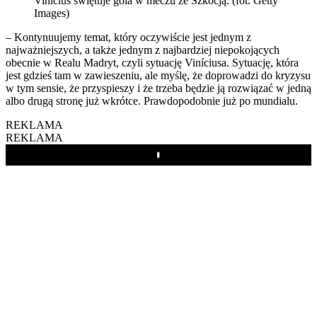
Vinícius świętuje gola w meczu ze Szkocją. (fot. Getty
Images)
– Kontynuujemy temat, który oczywiście jest jednym z
najważniejszych, a także jednym z najbardziej niepokojących
obecnie w Realu Madryt, czyli sytuację Viníciusa. Sytuację, która
jest gdzieś tam w zawieszeniu, ale myślę, że doprowadzi do kryzysu
w tym sensie, że przyspieszy i że trzeba będzie ją rozwiązać w jedną
albo drugą stronę już wkrótce. Prawdopodobnie już po mundialu.
REKLAMA
REKLAMA
Play