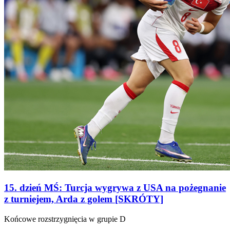
15. dzień MŚ: Turcja wygrywa z USA na pożegnanie
z turniejem, Arda z golem [SKRÓTY]
Końcowe rozstrzygnięcia w grupie D