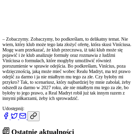
– Zobaczymy. Zobaczymy, bo podkreślam, to delikatny temat. Nie
wiem, który klub może tego lata złożyć ofertę, która skusi Viníciusa.
Mogę wam przekazać, że klub przeczuwa, iż taki klub może się
pojawić i że klub analizuje formuły oraz rozmawia z ludźmi
Viníciusa o formułach, które mogłyby umożliwić również
porozumienie w sprawie odejścia. Bo podkreślam, Vinícius, poza
wdzięcznością, jaką może mieć wobec Realu Madryt, ma też prawo
odejść za darmo i ja nie miałbym mu tego za złe. Czy byłoby mi
przykro? Tak, to scenariusz, który najbardziej by mnie zabolał, żeby
odszedł za darmo w 2027 roku, ale nie miałbym mu tego za złe, bo
byłoby to jego prawo, a Real Madryt robił już tak innym razem z
innymi piłkarzami, żeby ich sprowadzić.
Udostępnij:
Ostatnie aktualności