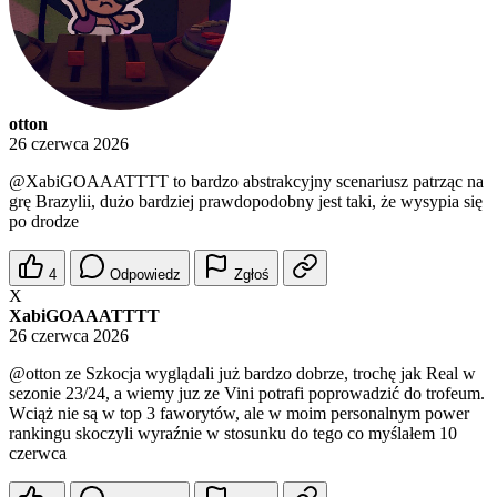
otton
26 czerwca 2026
@XabiGOAAATTTT
to bardzo abstrakcyjny scenariusz patrząc na
grę Brazylii, dużo bardziej prawdopodobny jest taki, że wysypia się
po drodze
4
Odpowiedz
Zgłoś
X
XabiGOAAATTTT
26 czerwca 2026
@otton
ze Szkocja wyglądali już bardzo dobrze, trochę jak Real w
sezonie 23/24, a wiemy juz ze Vini potrafi poprowadzić do trofeum.
Wciąż nie są w top 3 faworytów, ale w moim personalnym power
rankingu skoczyli wyraźnie w stosunku do tego co myślałem 10
czerwca