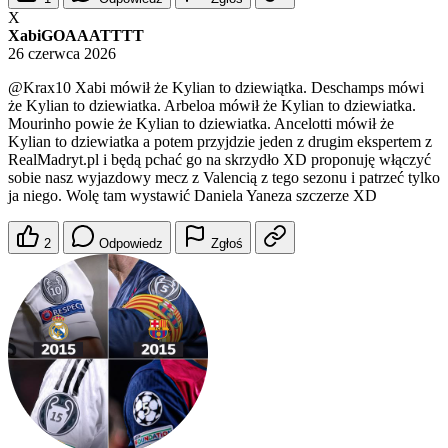
X
XabiGOAAATTTT
26 czerwca 2026
@Krax10
Xabi mówił że Kylian to dziewiątka. Deschamps mówi
że Kylian to dziewiatka. Arbeloa mówił że Kylian to dziewiatka.
Mourinho powie że Kylian to dziewiatka. Ancelotti mówił że
Kylian to dziewiatka a potem przyjdzie jeden z drugim ekspertem z
RealMadryt.pl i będą pchać go na skrzydło XD proponuję włączyć
sobie nasz wyjazdowy mecz z Valencią z tego sezonu i patrzeć tylko
ja niego. Wolę tam wystawić Daniela Yaneza szczerze XD
2
Odpowiedz
Zgłoś