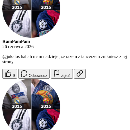
RamPamPam
26 czerwca 2026
@jukatos
hahah mam nadzieje ,ze razem z tancerzem znikniesz z tej
strony
9
Odpowiedz
Zgłoś