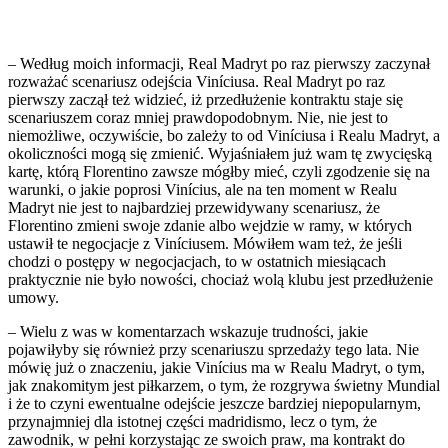
– Według moich informacji, Real Madryt po raz pierwszy zaczynał
rozważać scenariusz odejścia Viníciusa. Real Madryt po raz
pierwszy zaczął też widzieć, iż przedłużenie kontraktu staje się
scenariuszem coraz mniej prawdopodobnym. Nie, nie jest to
niemożliwe, oczywiście, bo zależy to od Viníciusa i Realu Madryt, a
okoliczności mogą się zmienić. Wyjaśniałem już wam tę zwycięską
kartę, którą Florentino zawsze mógłby mieć, czyli zgodzenie się na
warunki, o jakie poprosi Vinícius, ale na ten moment w Realu
Madryt nie jest to najbardziej przewidywany scenariusz, że
Florentino zmieni swoje zdanie albo wejdzie w ramy, w których
ustawił te negocjacje z Viníciusem. Mówiłem wam też, że jeśli
chodzi o postępy w negocjacjach, to w ostatnich miesiącach
praktycznie nie było nowości, chociaż wolą klubu jest przedłużenie
umowy.
– Wielu z was w komentarzach wskazuje trudności, jakie
pojawiłyby się również przy scenariuszu sprzedaży tego lata. Nie
mówię już o znaczeniu, jakie Vinícius ma w Realu Madryt, o tym,
jak znakomitym jest piłkarzem, o tym, że rozgrywa świetny Mundial
i że to czyni ewentualne odejście jeszcze bardziej niepopularnym,
przynajmniej dla istotnej części madridismo, lecz o tym, że
zawodnik, w pełni korzystając ze swoich praw, ma kontrakt do