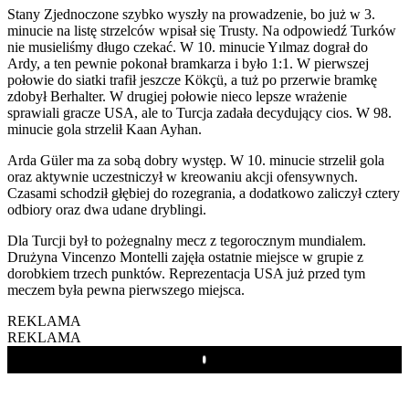
Stany Zjednoczone szybko wyszły na prowadzenie, bo już w 3.
minucie na listę strzelców wpisał się Trusty. Na odpowiedź Turków
nie musieliśmy długo czekać. W 10. minucie Yılmaz dograł do
Ardy, a ten pewnie pokonał bramkarza i było 1:1. W pierwszej
połowie do siatki trafił jeszcze Kökçü, a tuż po przerwie bramkę
zdobył Berhalter. W drugiej połowie nieco lepsze wrażenie
sprawiali gracze USA, ale to Turcja zadała decydujący cios. W 98.
minucie gola strzelił Kaan Ayhan.
Arda Güler ma za sobą dobry występ. W 10. minucie strzelił gola
oraz aktywnie uczestniczył w kreowaniu akcji ofensywnych.
Czasami schodził głębiej do rozegrania, a dodatkowo zaliczył cztery
odbiory oraz dwa udane dryblingi.
Dla Turcji był to pożegnalny mecz z tegorocznym mundialem.
Drużyna Vincenzo Montelli zajęła ostatnie miejsce w grupie z
dorobkiem trzech punktów. Reprezentacja USA już przed tym
meczem była pewna pierwszego miejsca.
REKLAMA
REKLAMA
Play