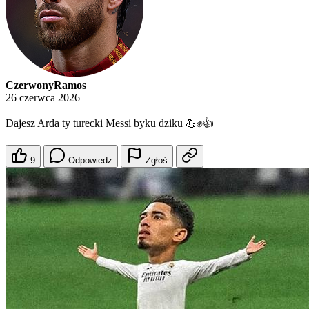
CzerwonyRamos
26 czerwca 2026
Dajesz Arda ty turecki Messi byku dziku 💪✊👍
9
Odpowiedz
Zgłoś