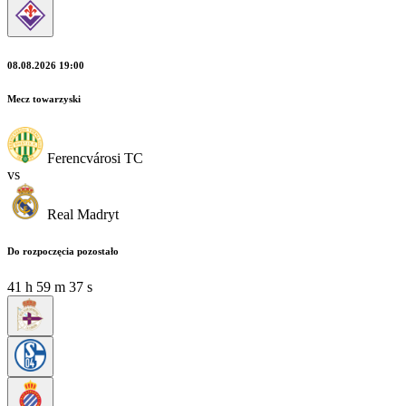
08.08.2026 19:00
Mecz towarzyski
Ferencvárosi TC
vs
Real Madryt
Do rozpoczęcia pozostało
41
h
59
m
35
s