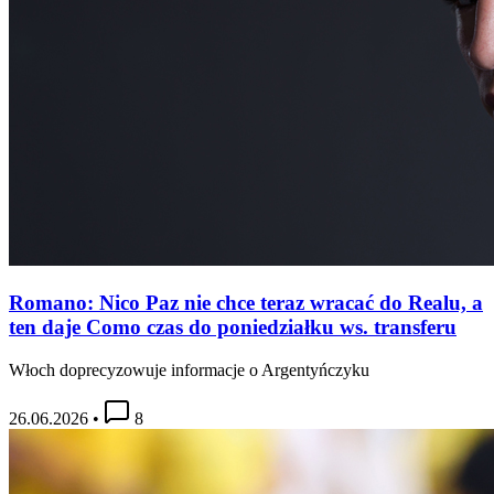
Romano: Nico Paz nie chce teraz wracać do Realu, a
ten daje Como czas do poniedziałku ws. transferu
Włoch doprecyzowuje informacje o Argentyńczyku
26.06.2026
•
8