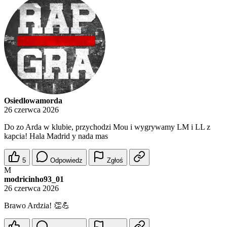
Osiedlowamorda
26 czerwca 2026
Do zo Arda w klubie, przychodzi Mou i wygrywamy LM i LL z
kapcia! Hala Madrid y nada mas
5
Odpowiedz
Zgłoś
M
modricinho93_01
26 czerwca 2026
Brawo Ardzia! 👏💪