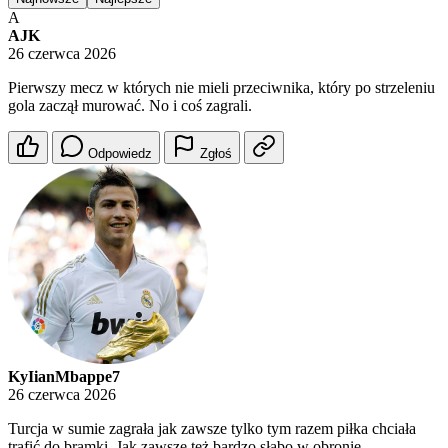
A
AJK
26 czerwca 2026
Pierwszy mecz w których nie mieli przeciwnika, który po strzeleniu
gola zaczął murować. No i coś zagrali.
Odpowiedz
Zgłoś
KyIianMbappe7
26 czerwca 2026
Turcja w sumie zagrała jak zawsze tylko tym razem piłka chciała
trafić do bramki. Jak zawsze też bardzo słabo w obronie.