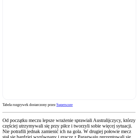
Tabela rozgrywek dostarczony przez
Superscore
Od początku meczu lepsze wrażenie sprawiali Australijczycy, którzy
częściej utrzymywali się przy piłce i tworzyli sobie więcej sytuacji.
Nie potrafili jednak zamienić ich na gola. W drugiej połowie mecz
stał się bardziej wyrównany i gracze z Paragwaju prezentowali się