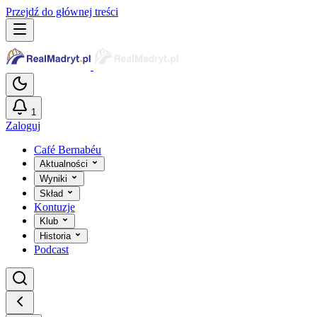
Przejdź do głównej treści
1
Zaloguj
Café Bernabéu
Aktualności
Wyniki
Skład
Kontuzje
Klub
Historia
Podcast