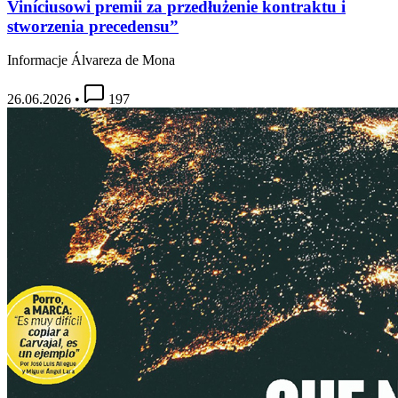
Viníciusowi premii za przedłużenie kontraktu i
stworzenia precedensu”
Informacje Álvareza de Mona
26.06.2026
•
197