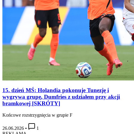
15. dzień MŚ: Holandia pokonuje Tunezję i
wygrywa grupę, Dumfries z udziałem przy akcji
bramkowej [SKRÓTY]
Końcowe rozstrzygnięcia w grupie F
26.06.2026
•
1
REKLAMA