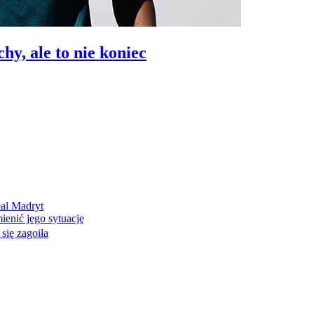
y, ale to nie koniec
eal Madryt
enić jego sytuację
 się zagoiła