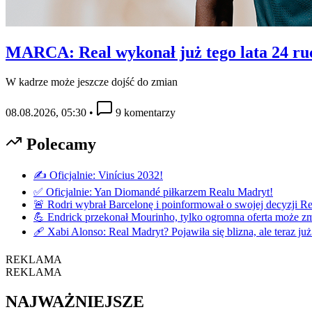
MARCA: Real wykonał już tego lata 24 ruch
W kadrze może jeszcze dojść do zmian
08.08.2026, 05:30
•
9 komentarzy
Polecamy
✍️ Oficjalnie: Vinícius 2032!
✅ Oficjalnie: Yan Diomandé piłkarzem Realu Madryt!
🚨 Rodri wybrał Barcelonę i poinformował o swojej decyzji R
💪 Endrick przekonał Mourinho, tylko ogromna oferta może zmi
🩹 Xabi Alonso: Real Madryt? Pojawiła się blizna, ale teraz już
REKLAMA
REKLAMA
NAJWAŻNIEJSZE