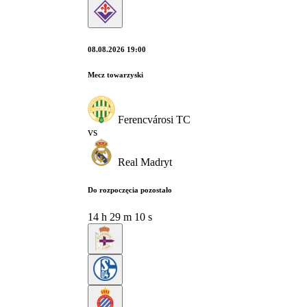
08.08.2026 19:00
Mecz towarzyski
Ferencvárosi TC
vs
Real Madryt
Do rozpoczęcia pozostało
14
h
29
m
09
s