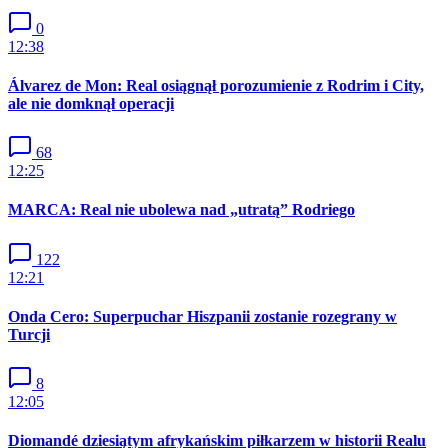
0
12:38
Álvarez de Mon: Real osiągnął porozumienie z Rodrim i City,
ale nie domknął operacji
68
12:25
MARCA: Real nie ubolewa nad „utratą” Rodriego
122
12:21
Onda Cero: Superpuchar Hiszpanii zostanie rozegrany w
Turcji
8
12:05
Diomandé dziesiątym afrykańskim piłkarzem w historii Realu