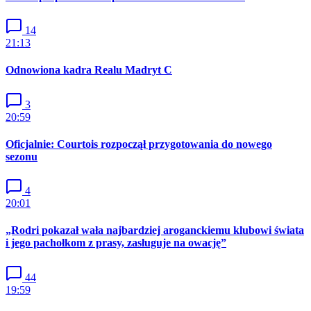
14
21:13
Odnowiona kadra Realu Madryt C
3
20:59
Oficjalnie: Courtois rozpoczął przygotowania do nowego
sezonu
4
20:01
„Rodri pokazał wała najbardziej aroganckiemu klubowi świata
i jego pachołkom z prasy, zasługuje na owację”
44
19:59