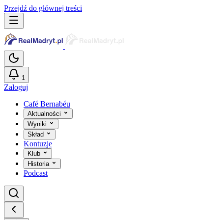
Przejdź do głównej treści
1
Zaloguj
Café Bernabéu
Aktualności
Wyniki
Skład
Kontuzje
Klub
Historia
Podcast