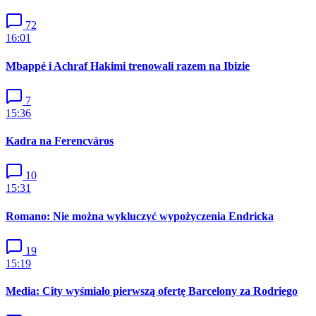
72
16:01
Mbappé i Achraf Hakimi trenowali razem na Ibizie
7
15:36
Kadra na Ferencváros
10
15:31
Romano: Nie można wykluczyć wypożyczenia Endricka
19
15:19
Media: City wyśmiało pierwszą ofertę Barcelony za Rodriego