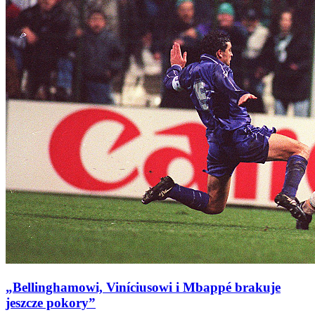
„Bellinghamowi, Viníciusowi i Mbappé brakuje
jeszcze pokory”