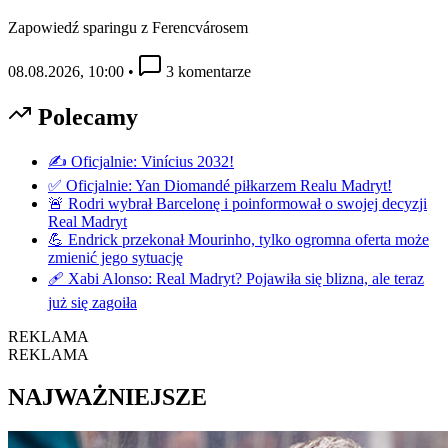
Zapowiedź sparingu z Ferencvárosem
08.08.2026, 10:00
•
3 komentarze
Polecamy
✍️ Oficjalnie: Vinícius 2032!
✅ Oficjalnie: Yan Diomandé piłkarzem Realu Madryt!
🚨 Rodri wybrał Barcelonę i poinformował o swojej decyzji
Real Madryt
💪 Endrick przekonał Mourinho, tylko ogromna oferta może
zmienić jego sytuację
🩹 Xabi Alonso: Real Madryt? Pojawiła się blizna, ale teraz
już się zagoiła
REKLAMA
REKLAMA
NAJWAŻNIEJSZE