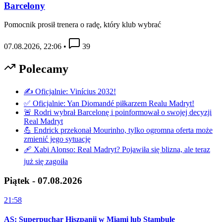
Barcelony
Pomocnik prosił trenera o radę, który klub wybrać
07.08.2026, 22:06
•
39
Polecamy
✍️ Oficjalnie: Vinícius 2032!
✅ Oficjalnie: Yan Diomandé piłkarzem Realu Madryt!
🚨 Rodri wybrał Barcelonę i poinformował o swojej decyzji
Real Madryt
💪 Endrick przekonał Mourinho, tylko ogromna oferta może
zmienić jego sytuację
🩹 Xabi Alonso: Real Madryt? Pojawiła się blizna, ale teraz
już się zagoiła
Piątek - 07.08.2026
21:58
AS: Superpuchar Hiszpanii w Miami lub Stambule