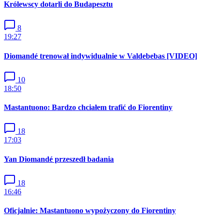
Królewscy dotarli do Budapesztu
8
19:27
Diomandé trenował indywidualnie w Valdebebas [VIDEO]
10
18:50
Mastantuono: Bardzo chciałem trafić do Fiorentiny
18
17:03
Yan Diomandé przeszedł badania
18
16:46
Oficjalnie: Mastantuono wypożyczony do Fiorentiny