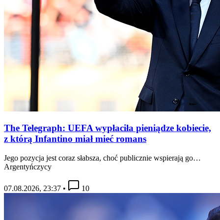
The Telegraph: UEFA wypłaciła pieniądze kobiecie,
z którą Infantino miał mieć romans
Jego pozycja jest coraz słabsza, choć publicznie wspierają go…
Argentyńczycy
07.08.2026, 23:37
•
10