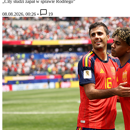
„City studzi zapał w sprawie Rodriego”
08.08.2026, 00:26
•
19