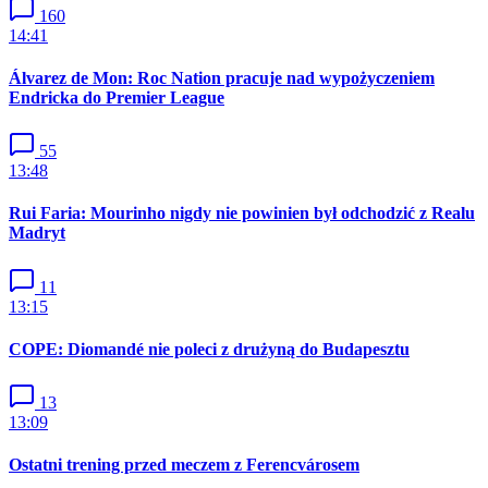
160
14:41
Álvarez de Mon: Roc Nation pracuje nad wypożyczeniem
Endricka do Premier League
55
13:48
Rui Faria: Mourinho nigdy nie powinien był odchodzić z Realu
Madryt
11
13:15
COPE: Diomandé nie poleci z drużyną do Budapesztu
13
13:09
Ostatni trening przed meczem z Ferencvárosem