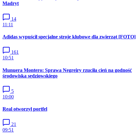
Madryt
14
11:11
Adidas wypuścił specjalne stroje klubowe dla zwierząt [FOTO]
161
10:51
Munuera Montero: Sprawa Negreiry rzuciła cień na godność
środowiska sędziowskiego
5
10:00
Real otworzył portfel
21
09:51