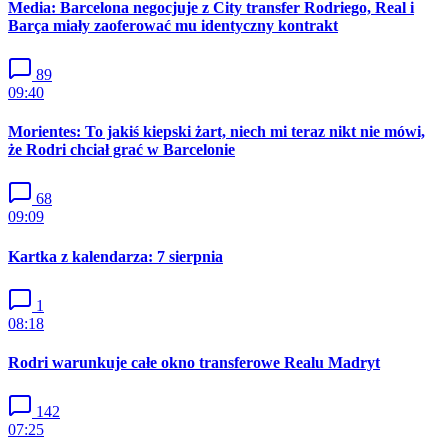
Media: Barcelona negocjuje z City transfer Rodriego, Real i
Barça miały zaoferować mu identyczny kontrakt
89
09:40
Morientes: To jakiś kiepski żart, niech mi teraz nikt nie mówi,
że Rodri chciał grać w Barcelonie
68
09:09
Kartka z kalendarza: 7 sierpnia
1
08:18
Rodri warunkuje całe okno transferowe Realu Madryt
142
07:25