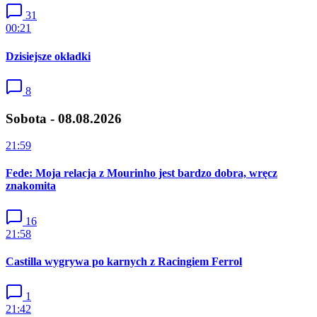
31
00:21
Dzisiejsze okładki
8
Sobota - 08.08.2026
21:59
Fede: Moja relacja z Mourinho jest bardzo dobra, wręcz
znakomita
16
21:58
Castilla wygrywa po karnych z Racingiem Ferrol
1
21:42