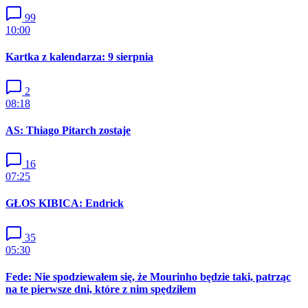
99
10:00
Kartka z kalendarza: 9 sierpnia
2
08:18
AS: Thiago Pitarch zostaje
16
07:25
GŁOS KIBICA: Endrick
35
05:30
Fede: Nie spodziewałem się, że Mourinho będzie taki, patrząc
na te pierwsze dni, które z nim spędziłem