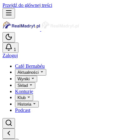
Przejdź do głównej treści
1
Zaloguj
Café Bernabéu
Aktualności
Wyniki
Skład
Kontuzje
Klub
Historia
Podcast