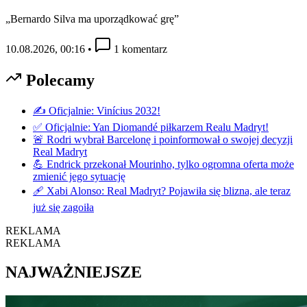
„Bernardo Silva ma uporządkować grę”
10.08.2026, 00:16
•
1 komentarz
Polecamy
✍️ Oficjalnie: Vinícius 2032!
✅ Oficjalnie: Yan Diomandé piłkarzem Realu Madryt!
🚨 Rodri wybrał Barcelonę i poinformował o swojej decyzji
Real Madryt
💪 Endrick przekonał Mourinho, tylko ogromna oferta może
zmienić jego sytuację
🩹 Xabi Alonso: Real Madryt? Pojawiła się blizna, ale teraz
już się zagoiła
REKLAMA
REKLAMA
NAJWAŻNIEJSZE