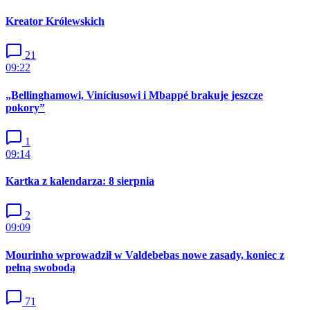
Kreator Królewskich
21
09:22
„Bellinghamowi, Viníciusowi i Mbappé brakuje jeszcze
pokory”
1
09:14
Kartka z kalendarza: 8 sierpnia
2
09:09
Mourinho wprowadził w Valdebebas nowe zasady, koniec z
pełną swobodą
71