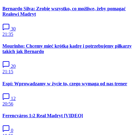
Bernardo Silva: Zrobię wszystko, co możliwe, żeby pomagać
Realowi Madryt
30
21:35
Mourinho: Chcemy mieć krótką kadrę i potrzebujemy piłkarzy
takich jak Bernardo
20
21:15
Espí: Wprowadzamy w życie to, czego wymaga od nas trener
12
20:56
Ferencváros 1:2 Real Madryt [VIDEO]
0