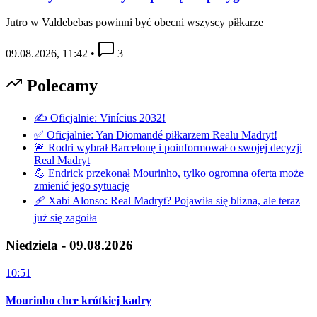
Jutro w Valdebebas powinni być obecni wszyscy piłkarze
09.08.2026, 11:42
•
3
Polecamy
✍️ Oficjalnie: Vinícius 2032!
✅ Oficjalnie: Yan Diomandé piłkarzem Realu Madryt!
🚨 Rodri wybrał Barcelonę i poinformował o swojej decyzji
Real Madryt
💪 Endrick przekonał Mourinho, tylko ogromna oferta może
zmienić jego sytuację
🩹 Xabi Alonso: Real Madryt? Pojawiła się blizna, ale teraz
już się zagoiła
Niedziela - 09.08.2026
10:51
Mourinho chce krótkiej kadry