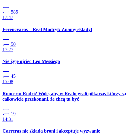
585
17:47
Ferencváros – Real Madryt: Znamy składy!
50
17:27
Nie żyje ojciec Leo Messiego
45
15:08
Roncero: Rodri? Wolę, aby w Realu grali piłkarze, którzy są
całkowicie przekonani, że chcą tu być
19
14:31
Carreras nie składa broni i akceptuje wyzwanie