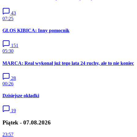
43
07:25
GŁOS KIBICA: Inny pomocnik
151
05:30
MARCA: Real wykonał już tego lata 24 ruchy, ale to nie koniec
28
00:26
Dzisiejsze okładki
19
Piątek - 07.08.2026
23:57