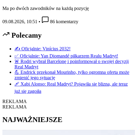
Ma po dwóch zawodników na każdą pozycję
09.08.2026, 10:51
•
86 komentarzy
Polecamy
✍️ Oficjalnie: Vinícius 2032!
✅ Oficjalnie: Yan Diomandé piłkarzem Realu Madryt!
🚨 Rodri wybrał Barcelonę i poinformował o swojej decyzji
Real Madryt
💪 Endrick przekonał Mourinho, tylko ogromna oferta może
zmienić jego sytuację
🩹 Xabi Alonso: Real Madryt? Pojawiła się blizna, ale teraz
już się zagoiła
REKLAMA
REKLAMA
NAJWAŻNIEJSZE