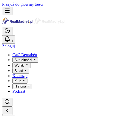
Przejdź do głównej treści
1
Zaloguj
Café Bernabéu
Aktualności
Wyniki
Skład
Kontuzje
Klub
Historia
Podcast