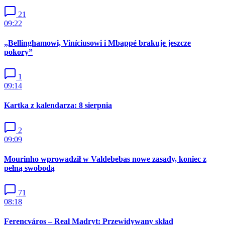
21
09:22
„Bellinghamowi, Viníciusowi i Mbappé brakuje jeszcze
pokory”
1
09:14
Kartka z kalendarza: 8 sierpnia
2
09:09
Mourinho wprowadził w Valdebebas nowe zasady, koniec z
pełną swobodą
71
08:18
Ferencváros – Real Madryt: Przewidywany skład