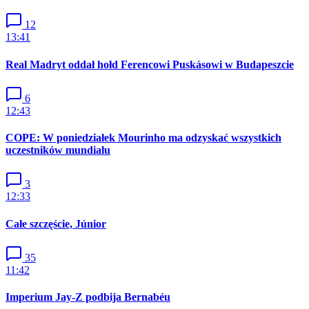
12
13:41
Real Madryt oddał hołd Ferencowi Puskásowi w Budapeszcie
6
12:43
COPE: W poniedziałek Mourinho ma odzyskać wszystkich
uczestników mundialu
3
12:33
Całe szczęście, Júnior
35
11:42
Imperium Jay-Z podbija Bernabéu