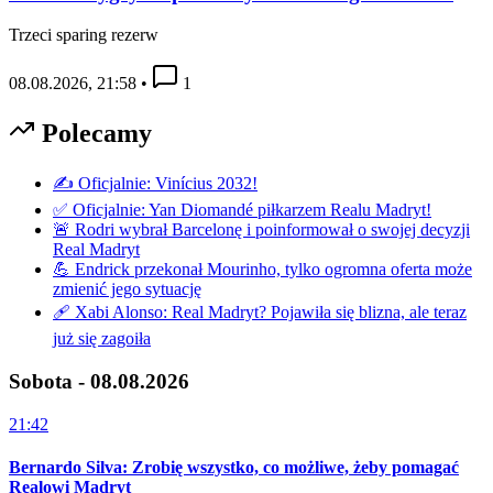
Trzeci sparing rezerw
08.08.2026, 21:58
•
1
Polecamy
✍️ Oficjalnie: Vinícius 2032!
✅ Oficjalnie: Yan Diomandé piłkarzem Realu Madryt!
🚨 Rodri wybrał Barcelonę i poinformował o swojej decyzji
Real Madryt
💪 Endrick przekonał Mourinho, tylko ogromna oferta może
zmienić jego sytuację
🩹 Xabi Alonso: Real Madryt? Pojawiła się blizna, ale teraz
już się zagoiła
Sobota - 08.08.2026
21:42
Bernardo Silva: Zrobię wszystko, co możliwe, żeby pomagać
Realowi Madryt