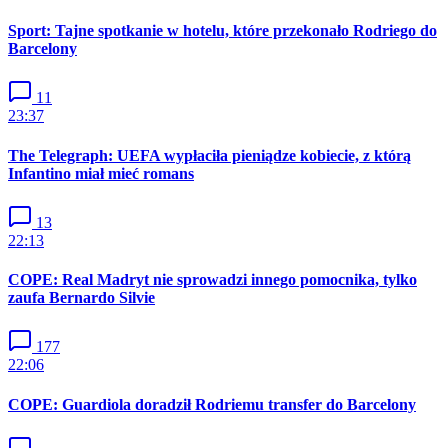
Sport: Tajne spotkanie w hotelu, które przekonało Rodriego do
Barcelony
11
23:37
The Telegraph: UEFA wypłaciła pieniądze kobiecie, z którą
Infantino miał mieć romans
13
22:13
COPE: Real Madryt nie sprowadzi innego pomocnika, tylko
zaufa Bernardo Silvie
177
22:06
COPE: Guardiola doradził Rodriemu transfer do Barcelony