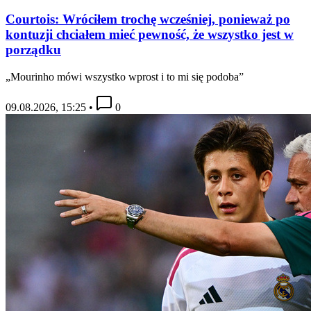
Courtois: Wróciłem trochę wcześniej, ponieważ po
kontuzji chciałem mieć pewność, że wszystko jest w
porządku
„Mourinho mówi wszystko wprost i to mi się podoba”
09.08.2026, 15:25
•
0