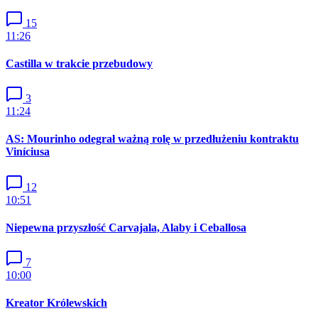
15
11:26
Castilla w trakcie przebudowy
3
11:24
AS: Mourinho odegrał ważną rolę w przedłużeniu kontraktu
Viníciusa
12
10:51
Niepewna przyszłość Carvajala, Alaby i Ceballosa
7
10:00
Kreator Królewskich