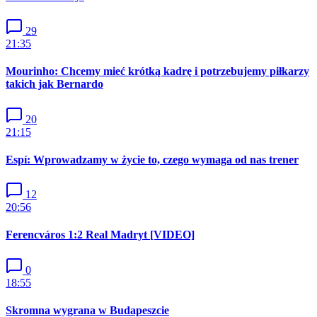
29
21:35
Mourinho: Chcemy mieć krótką kadrę i potrzebujemy piłkarzy
takich jak Bernardo
20
21:15
Espí: Wprowadzamy w życie to, czego wymaga od nas trener
12
20:56
Ferencváros 1:2 Real Madryt [VIDEO]
0
18:55
Skromna wygrana w Budapeszcie