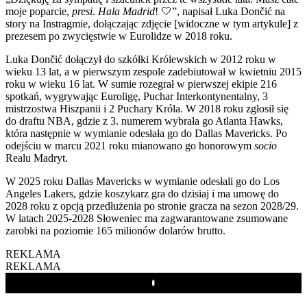
moje poparcie,
presi
.
Hala Madrid
! 🤍”, napisał Luka Dončić na
story na Instragmie, dołączając zdjęcie [widoczne w tym artykule] z
prezesem po zwycięstwie w Eurolidze w 2018 roku.
Luka Dončić dołączył do szkółki Królewskich w 2012 roku w
wieku 13 lat, a w pierwszym zespole zadebiutował w kwietniu 2015
roku w wieku 16 lat. W sumie rozegrał w pierwszej ekipie 216
spotkań, wygrywając Euroligę, Puchar Interkontynentalny, 3
mistrzostwa Hiszpanii i 2 Puchary Króla. W 2018 roku zgłosił się
do draftu NBA, gdzie z 3. numerem wybrała go Atlanta Hawks,
która następnie w wymianie odesłała go do Dallas Mavericks. Po
odejściu w marcu 2021 roku mianowano go honorowym
socio
Realu Madryt.
W 2025 roku Dallas Mavericks w wymianie odesłali go do Los
Angeles Lakers, gdzie koszykarz gra do dzisiaj i ma umowę do
2028 roku z opcją przedłużenia po stronie gracza na sezon 2028/29.
W latach 2025-2028 Słoweniec ma zagwarantowane zsumowane
zarobki na poziomie 165 milionów dolarów brutto.
REKLAMA
REKLAMA
Play