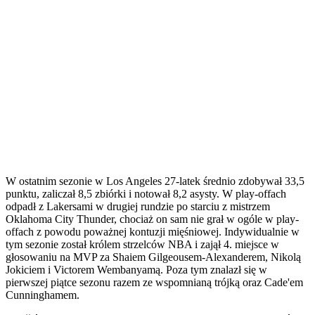
W ostatnim sezonie w Los Angeles 27-latek średnio zdobywał 33,5
punktu, zaliczał 8,5 zbiórki i notował 8,2 asysty. W play-offach
odpadł z Lakersami w drugiej rundzie po starciu z mistrzem
Oklahoma City Thunder, chociaż on sam nie grał w ogóle w play-
offach z powodu poważnej kontuzji mięśniowej. Indywidualnie w
tym sezonie został królem strzelców NBA i zajął 4. miejsce w
głosowaniu na MVP za Shaiem Gilgeousem-Alexanderem, Nikolą
Jokiciem i Victorem Wembanyamą. Poza tym znalazł się w
pierwszej piątce sezonu razem ze wspomnianą trójką oraz Cade'em
Cunninghamem.