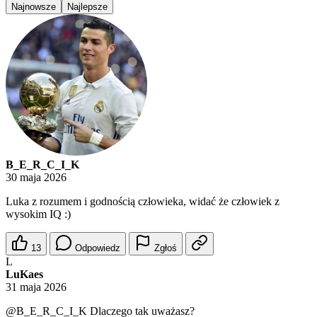
Najnowsze
Najlepsze
B_E_R_C_I_K
30 maja 2026
Luka z rozumem i godnością człowieka, widać że człowiek z
wysokim IQ :)
13
Odpowiedz
Zgłoś
L
LuKaes
31 maja 2026
@B_E_R_C_I_K
Dlaczego tak uważasz?