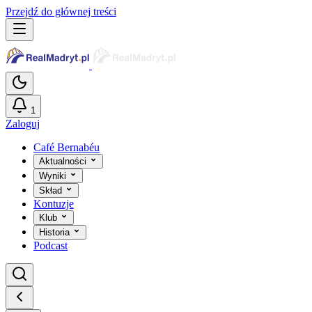
Przejdź do głównej treści
1
Zaloguj
Café Bernabéu
Aktualności
Wyniki
Skład
Kontuzje
Klub
Historia
Podcast