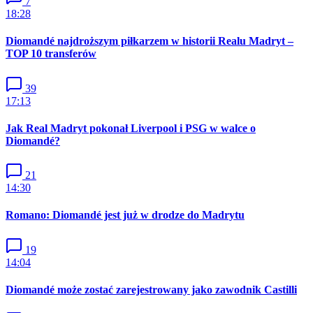
7
18:28
Diomandé najdroższym piłkarzem w historii Realu Madryt –
TOP 10 transferów
39
17:13
Jak Real Madryt pokonał Liverpool i PSG w walce o
Diomandé?
21
14:30
Romano: Diomandé jest już w drodze do Madrytu
19
14:04
Diomandé może zostać zarejestrowany jako zawodnik Castilli