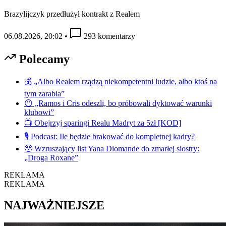
Brazylijczyk przedłużył kontrakt z Realem
06.08.2026, 20:02
•
293 komentarzy
Polecamy
💰 „Albo Realem rządzą niekompetentni ludzie, albo ktoś na
tym zarabia”
😶 „Ramos i Cris odeszli, bo próbowali dyktować warunki
klubowi”
📺 Obejrzyj sparingi Realu Madryt za 5zł [KOD]
🎙️ Podcast: Ile będzie brakować do kompletnej kadry?
🥹 Wzruszający list Yana Diomande do zmarłej siostry:
„Droga Roxane”
REKLAMA
REKLAMA
NAJWAŻNIEJSZE