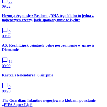
22
09:22
Hezonja żegna się z Realem: „DNA tego klubu to jedna z
najlepszych rzeczy, jakie spotkały mnie w życiu”
0
09:05
AS: Real i Lipsk osiągnęły pełne porozumienie w sprawie
Diomandé
12
09:00
Kartka z kalendarza: 6 sierpnia
0
08:20
The Guardian: Infantino negocjował z klubami powstanie
„FIFA Super Ligi”