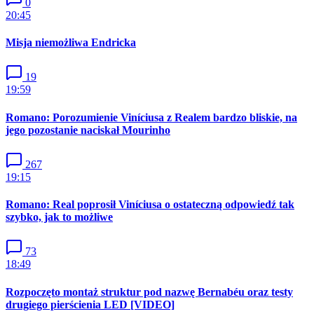
0
20:45
Misja niemożliwa Endricka
19
19:59
Romano: Porozumienie Viníciusa z Realem bardzo bliskie, na
jego pozostanie naciskał Mourinho
267
19:15
Romano: Real poprosił Viníciusa o ostateczną odpowiedź tak
szybko, jak to możliwe
73
18:49
Rozpoczęto montaż struktur pod nazwę Bernabéu oraz testy
drugiego pierścienia LED [VIDEO]