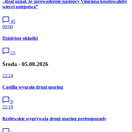
„Real uznał, że sprowadzenie następcy Viníciusa kosztowałoby
więcej ustępstwa”
45
00:00
Dzisiejsze okładki
15
Środa - 05.08.2026
22:24
Castilla wygrała drugi sparing
0
22:18
Królewskie wygrywają drugi sparing pretemporady