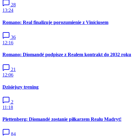
28
13:24
Romano: Real finalizuje porozumienie z Viníciusem
36
12:16
Romano: Diomandé podpisze z Realem kontrakt do 2032 roku
21
12:06
Dzisiejszy trening
2
11:18
Plettenberg: Diomandé zostanie piłkarzem Realu Madryt!
84