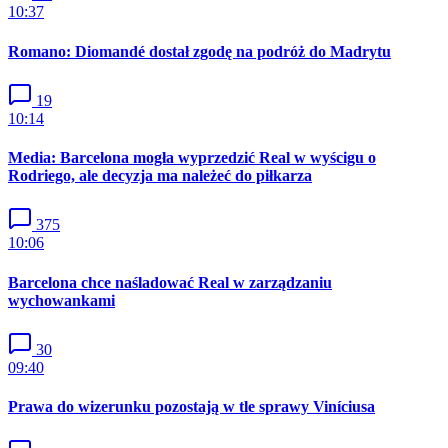
10:37
Romano: Diomandé dostał zgodę na podróż do Madrytu
19
10:14
Media: Barcelona mogła wyprzedzić Real w wyścigu o
Rodriego, ale decyzja ma należeć do piłkarza
375
10:06
Barcelona chce naśladować Real w zarządzaniu
wychowankami
30
09:40
Prawa do wizerunku pozostają w tle sprawy Viníciusa