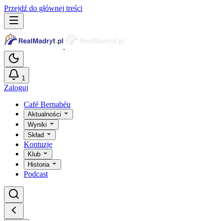
Przejdź do głównej treści
1
Zaloguj
Café Bernabéu
Aktualności
Wyniki
Skład
Kontuzje
Klub
Historia
Podcast