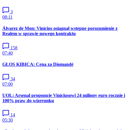
3
08:11
Álvarez de Mon: Vinícius osiągnął wstępne porozumienie z
Realem w sprawie nowego kontraktu
158
07:40
GŁOS KIBICA: Cena za Diomandé
34
07:00
UOL: Arsenal proponuje Viníciusowi 24 miliony euro rocznie i
100% praw do wizerunku
14
05:30