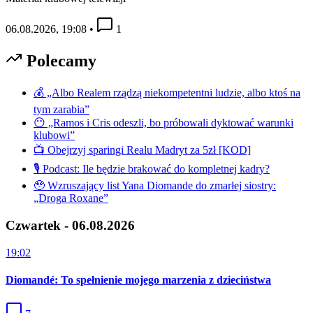
06.08.2026, 19:08
•
1
Polecamy
💰 „Albo Realem rządzą niekompetentni ludzie, albo ktoś na
tym zarabia”
😶 „Ramos i Cris odeszli, bo próbowali dyktować warunki
klubowi”
📺 Obejrzyj sparingi Realu Madryt za 5zł [KOD]
🎙️ Podcast: Ile będzie brakować do kompletnej kadry?
🥹 Wzruszający list Yana Diomande do zmarłej siostry:
„Droga Roxane”
Czwartek - 06.08.2026
19:02
Diomandé: To spełnienie mojego marzenia z dzieciństwa