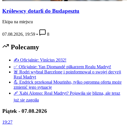
Królewscy dotarli do Budapesztu
Ekipa na miejscu
07.08.2026, 19:59
•
8
Polecamy
✍️ Oficjalnie: Vinícius 2032!
✅ Oficjalnie: Yan Diomandé piłkarzem Realu Madryt!
🚨 Rodri wybrał Barcelonę i poinformował o swojej decyzji
Real Madryt
💪 Endrick przekonał Mourinho, tylko ogromna oferta może
zmienić jego sytuację
🩹 Xabi Alonso: Real Madryt? Pojawiła się blizna, ale teraz
już się zagoiła
Piątek - 07.08.2026
19:27