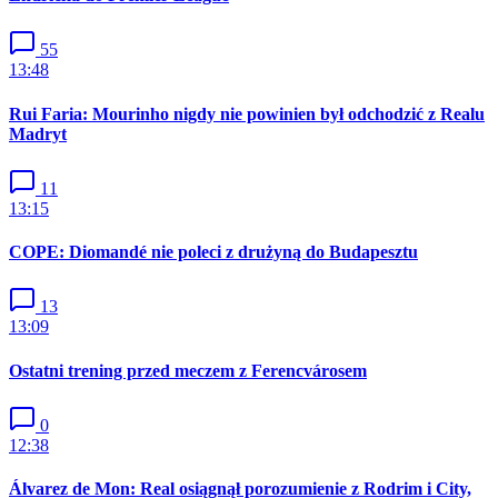
55
13:48
Rui Faria: Mourinho nigdy nie powinien był odchodzić z Realu
Madryt
11
13:15
COPE: Diomandé nie poleci z drużyną do Budapesztu
13
13:09
Ostatni trening przed meczem z Ferencvárosem
0
12:38
Álvarez de Mon: Real osiągnął porozumienie z Rodrim i City,