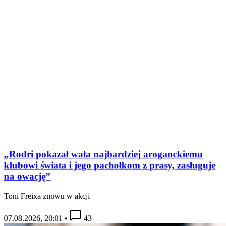
„Rodri pokazał wała najbardziej aroganckiemu
klubowi świata i jego pachołkom z prasy, zasługuje
na owację”
Toni Freixa znowu w akcji
07.08.2026, 20:01
•
43