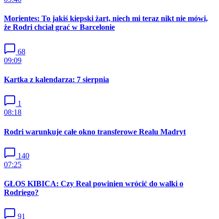
Morientes: To jakiś kiepski żart, niech mi teraz nikt nie mówi,
że Rodri chciał grać w Barcelonie
68
09:09
Kartka z kalendarza: 7 sierpnia
1
08:18
Rodri warunkuje całe okno transferowe Realu Madryt
140
07:25
GŁOS KIBICA: Czy Real powinien wrócić do walki o
Rodriego?
91