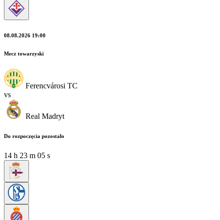
08.08.2026 19:00
Mecz towarzyski
Ferencvárosi TC
vs
Real Madryt
Do rozpoczęcia pozostało
14
h
23
m
03
s