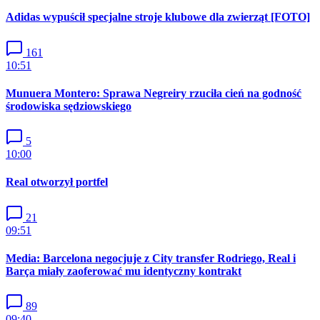
Adidas wypuścił specjalne stroje klubowe dla zwierząt [FOTO]
161
10:51
Munuera Montero: Sprawa Negreiry rzuciła cień na godność
środowiska sędziowskiego
5
10:00
Real otworzył portfel
21
09:51
Media: Barcelona negocjuje z City transfer Rodriego, Real i
Barça miały zaoferować mu identyczny kontrakt
89
09:40