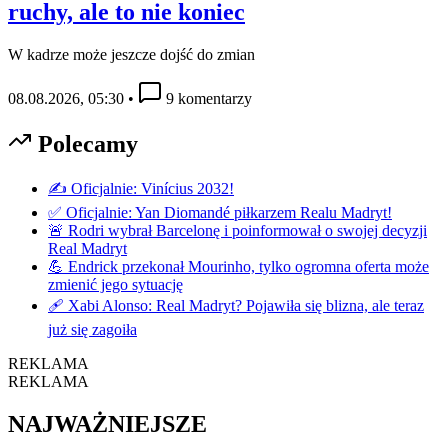
ruchy, ale to nie koniec
W kadrze może jeszcze dojść do zmian
08.08.2026, 05:30
•
9 komentarzy
Polecamy
✍️ Oficjalnie: Vinícius 2032!
✅ Oficjalnie: Yan Diomandé piłkarzem Realu Madryt!
🚨 Rodri wybrał Barcelonę i poinformował o swojej decyzji
Real Madryt
💪 Endrick przekonał Mourinho, tylko ogromna oferta może
zmienić jego sytuację
🩹 Xabi Alonso: Real Madryt? Pojawiła się blizna, ale teraz
już się zagoiła
REKLAMA
REKLAMA
NAJWAŻNIEJSZE