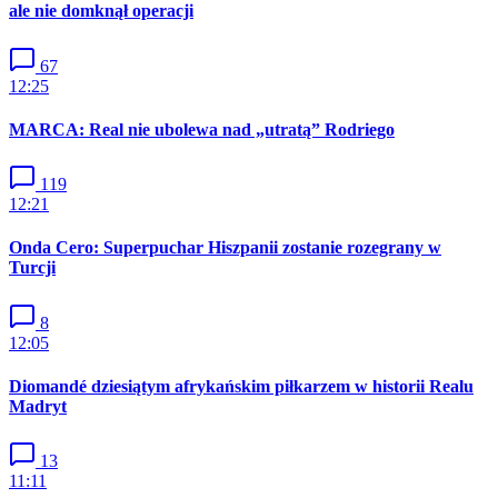
ale nie domknął operacji
67
12:25
MARCA: Real nie ubolewa nad „utratą” Rodriego
119
12:21
Onda Cero: Superpuchar Hiszpanii zostanie rozegrany w
Turcji
8
12:05
Diomandé dziesiątym afrykańskim piłkarzem w historii Realu
Madryt
13
11:11