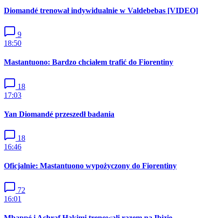
Diomandé trenował indywidualnie w Valdebebas [VIDEO]
9
18:50
Mastantuono: Bardzo chciałem trafić do Fiorentiny
18
17:03
Yan Diomandé przeszedł badania
18
16:46
Oficjalnie: Mastantuono wypożyczony do Fiorentiny
72
16:01
Mbappé i Achraf Hakimi trenowali razem na Ibizie