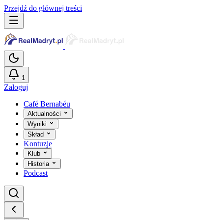
Przejdź do głównej treści
1
Zaloguj
Café Bernabéu
Aktualności
Wyniki
Skład
Kontuzje
Klub
Historia
Podcast