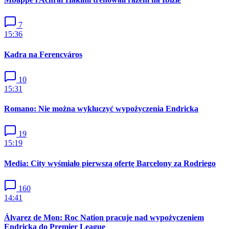
7
15:36
Kadra na Ferencváros
10
15:31
Romano: Nie można wykluczyć wypożyczenia Endricka
19
15:19
Media: City wyśmiało pierwszą ofertę Barcelony za Rodriego
160
14:41
Álvarez de Mon: Roc Nation pracuje nad wypożyczeniem
Endricka do Premier League