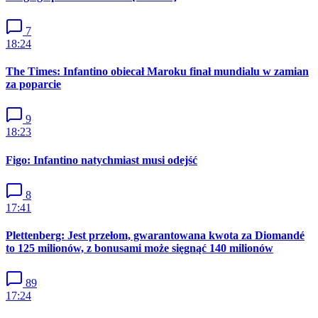
7
18:24
The Times: Infantino obiecał Maroku finał mundialu w zamian
za poparcie
9
18:23
Figo: Infantino natychmiast musi odejść
8
17:41
Plettenberg: Jest przełom, gwarantowana kwota za Diomandé
to 125 milionów, z bonusami może sięgnąć 140 milionów
89
17:24