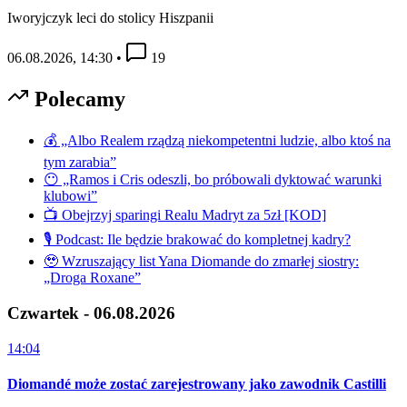
Iworyjczyk leci do stolicy Hiszpanii
06.08.2026, 14:30
•
19
Polecamy
💰 „Albo Realem rządzą niekompetentni ludzie, albo ktoś na
tym zarabia”
😶 „Ramos i Cris odeszli, bo próbowali dyktować warunki
klubowi”
📺 Obejrzyj sparingi Realu Madryt za 5zł [KOD]
🎙️ Podcast: Ile będzie brakować do kompletnej kadry?
🥹 Wzruszający list Yana Diomande do zmarłej siostry:
„Droga Roxane”
Czwartek - 06.08.2026
14:04
Diomandé może zostać zarejestrowany jako zawodnik Castilli