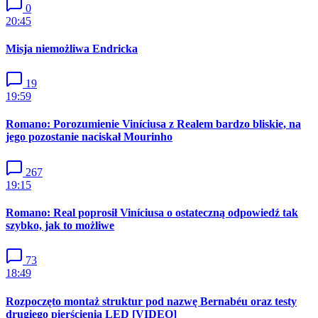
0
20:45
Misja niemożliwa Endricka
19
19:59
Romano: Porozumienie Viníciusa z Realem bardzo bliskie, na
jego pozostanie naciskał Mourinho
267
19:15
Romano: Real poprosił Viníciusa o ostateczną odpowiedź tak
szybko, jak to możliwe
73
18:49
Rozpoczęto montaż struktur pod nazwę Bernabéu oraz testy
drugiego pierścienia LED [VIDEO]