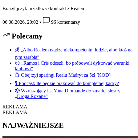
Brazylijczyk przedłużył kontrakt z Realem
06.08.2026, 20:02
•
96 komentarzy
Polecamy
💰 „Albo Realem rządzą niekompetentni ludzie, albo ktoś na
tym zarabia”
😶 „Ramos i Cris odeszli, bo próbowali dyktować warunki
klubowi”
📺 Obejrzyj sparingi Realu Madryt za 5zł [KOD]
🎙️ Podcast: Ile będzie brakować do kompletnej kadry?
🥹 Wzruszający list Yana Diomande do zmarłej siostry:
„Droga Roxane”
REKLAMA
REKLAMA
NAJWAŻNIEJSZE