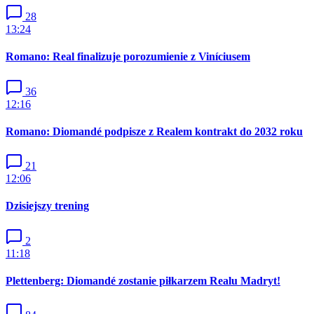
28
13:24
Romano: Real finalizuje porozumienie z Viníciusem
36
12:16
Romano: Diomandé podpisze z Realem kontrakt do 2032 roku
21
12:06
Dzisiejszy trening
2
11:18
Plettenberg: Diomandé zostanie piłkarzem Realu Madryt!