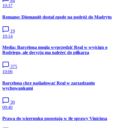
84
10:37
Romano: Diomandé dostał zgodę na podróż do Madrytu
19
10:14
Media: Barcelona mogła wyprzedzić Real w wyścigu o
Rodriego, ale decyzja ma należeć do piłkarza
375
10:06
Barcelona chce naśladować Real w zarządzaniu
wychowankami
30
09:40
Prawa do wizerunku pozostają w tle sprawy Viníciusa