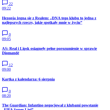
22
09:22
Hezonja żegna się z Realem: „DNA tego klubu to jedna z
najlepszych rzeczy, jakie spotkały mnie w życiu”
0
09:05
AS: Real i Lipsk osiągnęły pełne porozumienie w sprawie
Diomandé
12
09:00
Kartka z kalendarza: 6 sierpnia
0
08:20
The Guardian: Infantino negocjował z klubami powstanie
„FIFA Super Ligi”