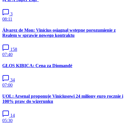
3
08:11
Álvarez de Mon: Vinícius osiągnął wstępne porozumienie z
Realem w sprawie nowego kontraktu
158
07:40
GŁOS KIBICA: Cena za Diomandé
34
07:00
UOL: Arsenal proponuje Viníciusowi 24 miliony euro rocznie i
100% praw do wizerunku
14
05:30