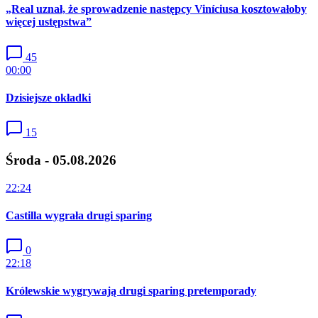
„Real uznał, że sprowadzenie następcy Viníciusa kosztowałoby
więcej ustępstwa”
45
00:00
Dzisiejsze okładki
15
Środa - 05.08.2026
22:24
Castilla wygrała drugi sparing
0
22:18
Królewskie wygrywają drugi sparing pretemporady