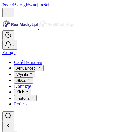
Przejdź do głównej treści
1
Zaloguj
Café Bernabéu
Aktualności
Wyniki
Skład
Kontuzje
Klub
Historia
Podcast