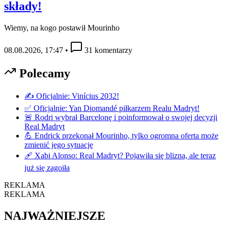
składy!
Wiemy, na kogo postawił Mourinho
08.08.2026, 17:47
•
31 komentarzy
Polecamy
✍️ Oficjalnie: Vinícius 2032!
✅ Oficjalnie: Yan Diomandé piłkarzem Realu Madryt!
🚨 Rodri wybrał Barcelonę i poinformował o swojej decyzji
Real Madryt
💪 Endrick przekonał Mourinho, tylko ogromna oferta może
zmienić jego sytuację
🩹 Xabi Alonso: Real Madryt? Pojawiła się blizna, ale teraz
już się zagoiła
REKLAMA
REKLAMA
NAJWAŻNIEJSZE