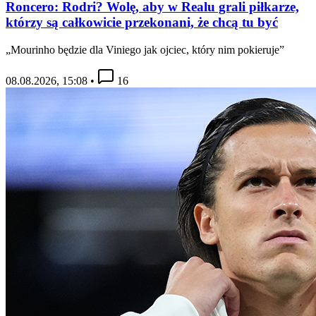
Roncero: Rodri? Wolę, aby w Realu grali piłkarze,
którzy są całkowicie przekonani, że chcą tu być
„Mourinho będzie dla Viniego jak ojciec, który nim pokieruje”
08.08.2026, 15:08
•
16