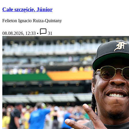
Całe szczęście, Júnior
Felieton Ignacio Ruiza-Quintany
08.08.2026, 12:33
•
31