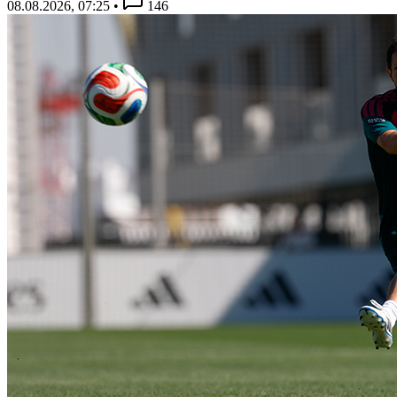
08.08.2026, 07:25
•
146