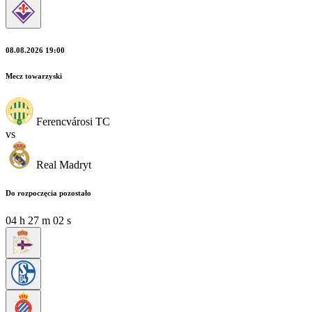
08.08.2026 19:00
Mecz towarzyski
Ferencvárosi TC
vs
Real Madryt
Do rozpoczęcia pozostało
04
h
26
m
59
s