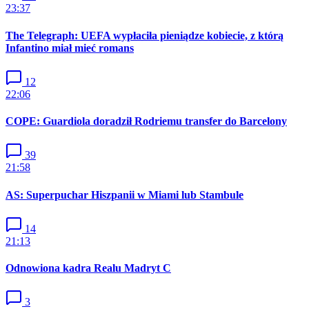
23:37
The Telegraph: UEFA wypłaciła pieniądze kobiecie, z którą
Infantino miał mieć romans
12
22:06
COPE: Guardiola doradził Rodriemu transfer do Barcelony
39
21:58
AS: Superpuchar Hiszpanii w Miami lub Stambule
14
21:13
Odnowiona kadra Realu Madryt C
3