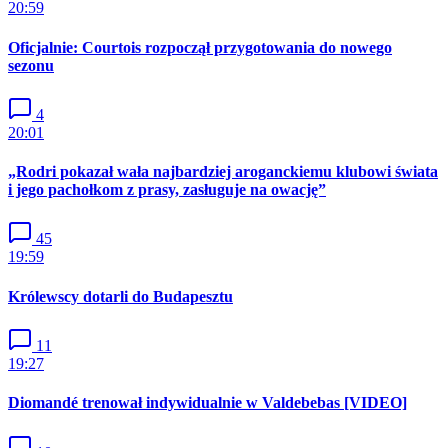
20:59
Oficjalnie: Courtois rozpoczął przygotowania do nowego
sezonu
4
20:01
„Rodri pokazał wała najbardziej aroganckiemu klubowi świata
i jego pachołkom z prasy, zasługuje na owację”
45
19:59
Królewscy dotarli do Budapesztu
11
19:27
Diomandé trenował indywidualnie w Valdebebas [VIDEO]