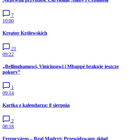
7
10:00
Kreator Królewskich
21
09:22
„Bellinghamowi, Viníciusowi i Mbappé brakuje jeszcze
pokory”
1
09:14
Kartka z kalendarza: 8 sierpnia
2
08:18
Ferencváros – Real Madryt: Przewidywany skład