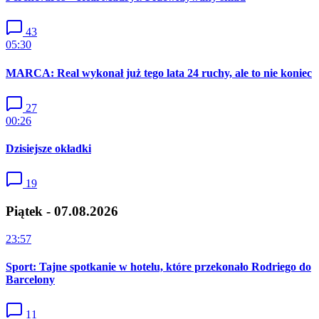
43
05:30
MARCA: Real wykonał już tego lata 24 ruchy, ale to nie koniec
27
00:26
Dzisiejsze okładki
19
Piątek - 07.08.2026
23:57
Sport: Tajne spotkanie w hotelu, które przekonało Rodriego do
Barcelony
11