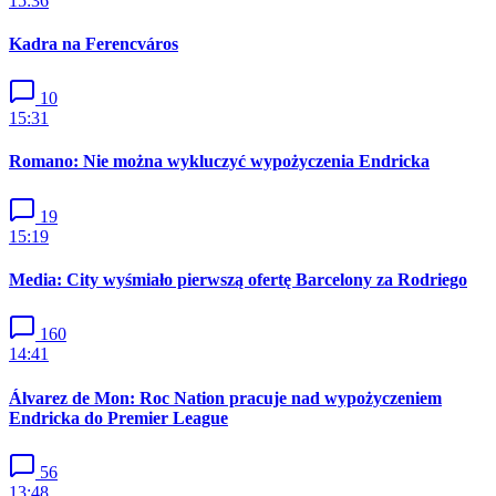
15:36
Kadra na Ferencváros
10
15:31
Romano: Nie można wykluczyć wypożyczenia Endricka
19
15:19
Media: City wyśmiało pierwszą ofertę Barcelony za Rodriego
160
14:41
Álvarez de Mon: Roc Nation pracuje nad wypożyczeniem
Endricka do Premier League
56
13:48