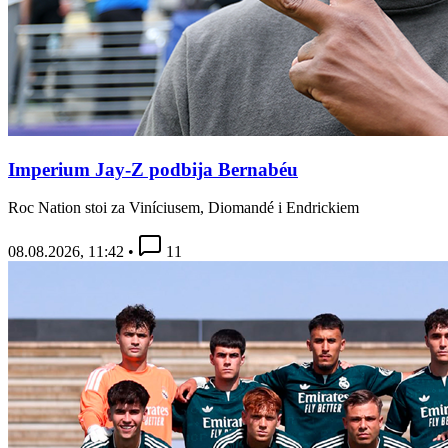
Imperium Jay-Z podbija Bernabéu
Roc Nation stoi za Viníciusem, Diomandé i Endrickiem
08.08.2026, 11:42
•
11