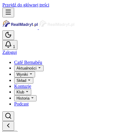
Przejdź do głównej treści
1
Zaloguj
Café Bernabéu
Aktualności
Wyniki
Skład
Kontuzje
Klub
Historia
Podcast