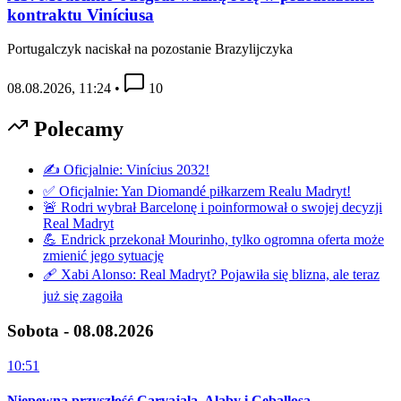
kontraktu Viníciusa
Portugalczyk naciskał na pozostanie Brazylijczyka
08.08.2026, 11:24
•
10
Polecamy
✍️ Oficjalnie: Vinícius 2032!
✅ Oficjalnie: Yan Diomandé piłkarzem Realu Madryt!
🚨 Rodri wybrał Barcelonę i poinformował o swojej decyzji
Real Madryt
💪 Endrick przekonał Mourinho, tylko ogromna oferta może
zmienić jego sytuację
🩹 Xabi Alonso: Real Madryt? Pojawiła się blizna, ale teraz
już się zagoiła
Sobota - 08.08.2026
10:51
Niepewna przyszłość Carvajala, Alaby i Ceballosa