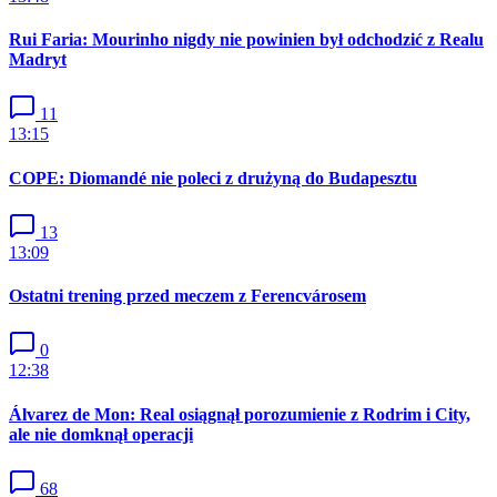
Rui Faria: Mourinho nigdy nie powinien był odchodzić z Realu
Madryt
11
13:15
COPE: Diomandé nie poleci z drużyną do Budapesztu
13
13:09
Ostatni trening przed meczem z Ferencvárosem
0
12:38
Álvarez de Mon: Real osiągnął porozumienie z Rodrim i City,
ale nie domknął operacji
68