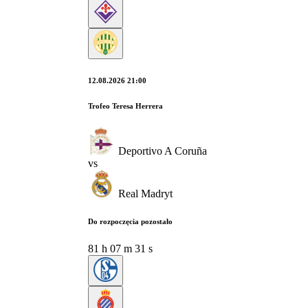
12.08.2026 21:00
Trofeo Teresa Herrera
Deportivo A Coruña
vs
Real Madryt
Do rozpoczęcia pozostało
81
h
07
m
30
s