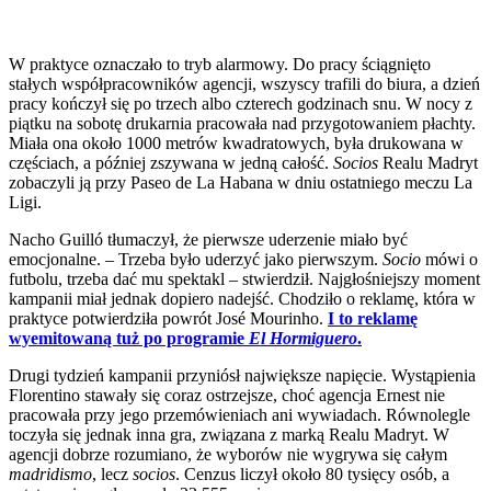
W praktyce oznaczało to tryb alarmowy. Do pracy ściągnięto
stałych współpracowników agencji, wszyscy trafili do biura, a dzień
pracy kończył się po trzech albo czterech godzinach snu. W nocy z
piątku na sobotę drukarnia pracowała nad przygotowaniem płachty.
Miała ona około 1000 metrów kwadratowych, była drukowana w
częściach, a później zszywana w jedną całość.
Socios
Realu Madryt
zobaczyli ją przy Paseo de La Habana w dniu ostatniego meczu La
Ligi.
Nacho Guilló tłumaczył, że pierwsze uderzenie miało być
emocjonalne. – Trzeba było uderzyć jako pierwszym.
Socio
mówi o
futbolu, trzeba dać mu spektakl – stwierdził. Najgłośniejszy moment
kampanii miał jednak dopiero nadejść. Chodziło o reklamę, która w
praktyce potwierdziła powrót José Mourinho.
I to reklamę
wyemitowaną tuż po programie
El Hormiguero
.
Drugi tydzień kampanii przyniósł największe napięcie. Wystąpienia
Florentino stawały się coraz ostrzejsze, choć agencja Ernest nie
pracowała przy jego przemówieniach ani wywiadach. Równolegle
toczyła się jednak inna gra, związana z marką Realu Madryt. W
agencji dobrze rozumiano, że wyborów nie wygrywa się całym
madridismo
, lecz
socios
. Cenzus liczył około 80 tysięcy osób, a