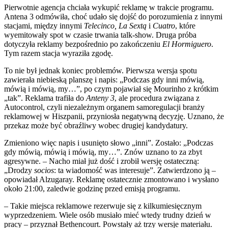
Pierwotnie agencja chciała wykupić reklamę w trakcie programu.
Antena 3 odmówiła, choć udało się dojść do porozumienia z innymi
stacjami, między innymi
Telecinco, La Sextą
i
Cuatro
, które
wyemitowały spot w czasie trwania talk-show. Druga próba
dotyczyła reklamy bezpośrednio po zakończeniu
El Hormiguero
.
Tym razem stacja wyraziła zgodę.
To nie był jednak koniec problemów. Pierwsza wersja spotu
zawierała niebieską planszę i napis: „Podczas gdy inni mówią,
mówią i mówią, my…”, po czym pojawiał się Mourinho z krótkim
„tak”. Reklama trafiła do
Anteny 3
, ale procedura związana z
Autocontrol, czyli niezależnym organem samoregulacji branży
reklamowej w Hiszpanii, przyniosła negatywną decyzję. Uznano, że
przekaz może być obraźliwy wobec drugiej kandydatury.
Zmieniono więc napis i usunięto słowo „inni”. Zostało: „Podczas
gdy mówią, mówią i mówią, my…”. Znów uznano to za zbyt
agresywne. – Nacho miał już dość i zrobił wersję ostateczną:
„Drodzy
socios
: ta wiadomość was interesuje”. Zatwierdzono ją –
opowiadał Alzugaray. Reklamę ostatecznie zmontowano i wysłano
około 21:00, zaledwie godzinę przed emisją programu.
– Takie miejsca reklamowe rezerwuje się z kilkumiesięcznym
wyprzedzeniem. Wiele osób musiało mieć wtedy trudny dzień w
pracy – przyznał Bethencourt. Powstały aż trzy wersje materiału.