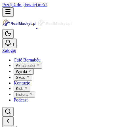
Przejdź do głównej treści
1
Zaloguj
Café Bernabéu
Aktualności
Wyniki
Skład
Kontuzje
Klub
Historia
Podcast