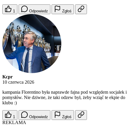
1
Odpowiedz
Zgłoś
Kcpr
10 czerwca 2026
kampania Florentino była naprawde fajna pod względem socjalek i
pomysłów. Nie dziwne, że taki odzew był, żeby wziąć te ekpie do
klubu :)
1
Odpowiedz
Zgłoś
REKLAMA