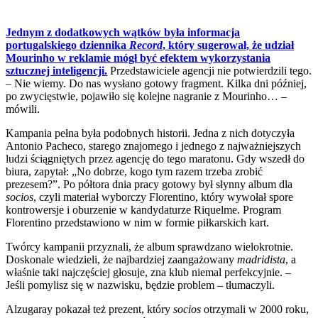
Jednym z dodatkowych wątków była informacja
portugalskiego dziennika
Record
, który sugerował, że udział
Mourinho w reklamie mógł być efektem wykorzystania
sztucznej inteligencji.
Przedstawiciele agencji nie potwierdzili tego.
– Nie wiemy. Do nas wysłano gotowy fragment. Kilka dni później,
po zwycięstwie, pojawiło się kolejne nagranie z Mourinho… –
mówili.
Kampania pełna była podobnych historii. Jedna z nich dotyczyła
Antonio Pacheco, starego znajomego i jednego z najważniejszych
ludzi ściągniętych przez agencję do tego maratonu. Gdy wszedł do
biura, zapytał: „No dobrze, kogo tym razem trzeba zrobić
prezesem?”. Po półtora dnia pracy gotowy był słynny album dla
socios
, czyli materiał wyborczy Florentino, który wywołał spore
kontrowersje i oburzenie w kandydaturze Riquelme. Program
Florentino przedstawiono w nim w formie piłkarskich kart.
Twórcy kampanii przyznali, że album sprawdzano wielokrotnie.
Doskonale wiedzieli, że najbardziej zaangażowany
madridista
, a
właśnie taki najczęściej głosuje, zna klub niemal perfekcyjnie. –
Jeśli pomylisz się w nazwisku, będzie problem – tłumaczyli.
Alzugaray pokazał też prezent, który
socios
otrzymali w 2000 roku,