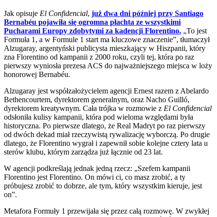
Jak opisuje
El Confidencial
,
już dwa dni później przy Santiago
Bernabéu pojawiła się ogromna płachta ze wszystkimi
Pucharami Europy zdobytymi za kadencji Florentino.
„To jest
Formuła 1, a w Formule 1 start ma kluczowe znaczenie”, tłumaczył
Alzugaray, argentyński publicysta mieszkający w Hiszpanii, który
zna Florentino od kampanii z 2000 roku, czyli tej, która po raz
pierwszy wyniosła prezesa ACS do najważniejszego miejsca w loży
honorowej Bernabéu.
Alzugaray jest współzałożycielem agencji Ernest razem z Abelardo
Bethencourtem, dyrektorem generalnym, oraz Nacho Guilló,
dyrektorem kreatywnym. Cała trójka w rozmowie z
El Confidencial
odsłoniła kulisy kampanii, która pod wieloma względami była
historyczna. Po pierwsze dlatego, że Real Madryt po raz pierwszy
od dwóch dekad miał rzeczywistą rywalizację wyborczą. Po drugie
dlatego, że Florentino wygrał i zapewnił sobie kolejne cztery lata u
sterów klubu, którym zarządza już łącznie od 23 lat.
W agencji podkreślają jednak jedną rzecz: „Szefem kampanii
Florentino jest Florentino. On mówi ci, co masz zrobić, a ty
próbujesz zrobić to dobrze, ale tym, który wszystkim kieruje, jest
on”.
Metafora Formuły 1 przewijała się przez całą rozmowę. W zwykłej