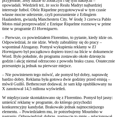
przyjemnie, żeby ludzie to zobaczyli i się tym nakręcili –
opowiadali. Wiedzieli też, że
socio
Realu Madryt najbardziej
interesuje futbol. Obóz Riquelme przygotowywał w tym czasie
własne mocne uderzenie, czyli porozumienie z Erlingiem
Haalandem, gwiazdą Manchesteru City. W środę 3 czerwca Pablo
Motos miał przeprowadzić z Enrique Riquelme rozmowę w prime
time w programie
El Hormiguero
.
– Pierwsze, co powiedziałem Florentino, to pytanie, kiedy idzie on.
Odpowiedział, że nie idzie. Wtedy zabraliśmy się do pracy –
wspominał Alzugaray. Pomysł wykupienia reklamy w
El
Hormiguero
był początkowo dopiero trzeci na liście w dokumencie
Word. Było południe, do programu zostawało około dziesięciu
godzin i akcję niemal odrzucono z powodu braku czasu. Ostatecznie
przesunięto ją jednak na pierwsze miejsce.
– Nie powinienem tego mówić, ale pomysł był dobry, naprawdę
bardzo dobry. Reklama była gotowa dwie godziny przed emisją –
mówił Guilló. Bethencourt dodawał, że sam klip opublikowany na
X zanotował 14,5 miliona wyświetleń.
W międzyczasie skontaktowano się z Florentino. Pomysł był jasny:
umieścić reklamę w programie, do którego przychodzi
konkurencyjny kandydat. Brakowało jednak najmocniejszego
elementu. – Powiedziałem mu, że potrzebujemy Mourinho w
nagraniu. Odpowiedział: dobrze, zostawcie to mnie – relacjonował