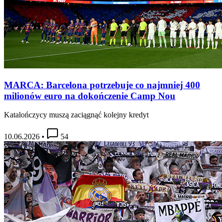
MARCA: Barcelona potrzebuje co najmniej 400
milionów euro na dokończenie Camp Nou
Katalończycy muszą zaciągnąć kolejny kredyt
10.06.2026
•
54