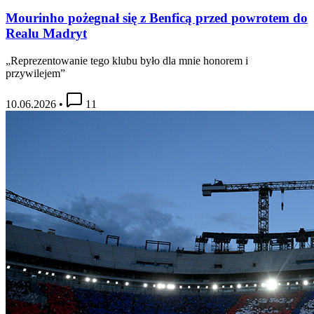
Mourinho pożegnał się z Benficą przed powrotem do
Realu Madryt
„Reprezentowanie tego klubu było dla mnie honorem i
przywilejem”
10.06.2026
•
11