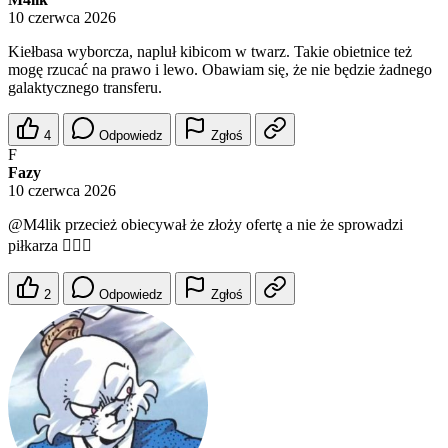
10 czerwca 2026
Kiełbasa wyborcza, napluł kibicom w twarz. Takie obietnice też
mogę rzucać na prawo i lewo. Obawiam się, że nie będzie żadnego
galaktycznego transferu.
4
Odpowiedz
Zgłoś
F
Fazy
10 czerwca 2026
@M4lik
przecież obiecywał że złoży ofertę a nie że sprowadzi
piłkarza 🤷🏼‍♂️
2
Odpowiedz
Zgłoś