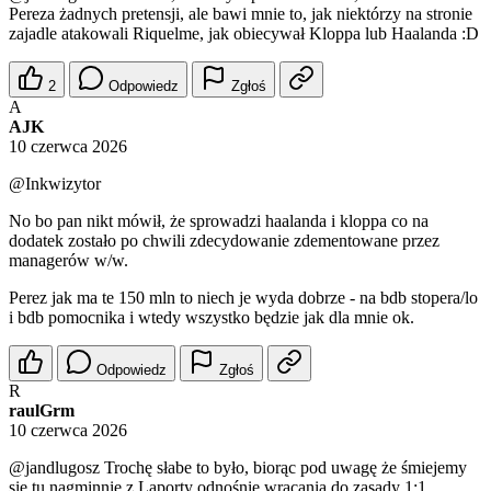
Pereza żadnych pretensji, ale bawi mnie to, jak niektórzy na stronie
zajadle atakowali Riquelme, jak obiecywał Kloppa lub Haalanda :D
2
Odpowiedz
Zgłoś
A
AJK
10 czerwca 2026
@Inkwizytor
No bo pan nikt mówił, że sprowadzi haalanda i kloppa co na
dodatek zostało po chwili zdecydowanie zdementowane przez
managerów w/w.
Perez jak ma te 150 mln to niech je wyda dobrze - na bdb stopera/lo
i bdb pomocnika i wtedy wszystko będzie jak dla mnie ok.
Odpowiedz
Zgłoś
R
raulGrm
10 czerwca 2026
@jandlugosz
Trochę słabe to było, biorąc pod uwagę że śmiejemy
się tu nagminnie z Laporty odnośnie wracania do zasady 1:1,