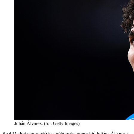
Julián Álvarez. (fot. Getty Images)
Real Madryt rzeczywiście spróbował sprowadzić Juliána Álvareza.