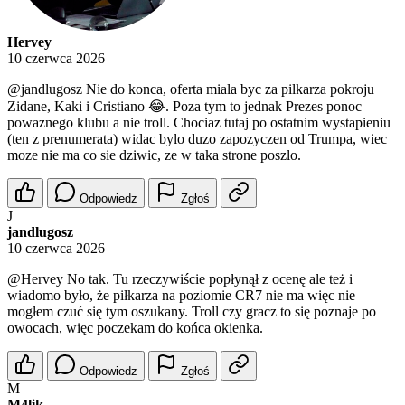
Hervey
10 czerwca 2026
@jandlugosz
Nie do konca, oferta miala byc za pilkarza pokroju
Zidane, Kaki i Cristiano 😂. Poza tym to jednak Prezes ponoc
powaznego klubu a nie troll. Chociaz tutaj po ostatnim wystapieniu
(ten z prenumerata) widac bylo duzo zapozyczen od Trumpa, wiec
moze nie ma co sie dziwic, ze w taka strone poszlo.
Odpowiedz
Zgłoś
J
jandlugosz
10 czerwca 2026
@Hervey
No tak. Tu rzeczywiście popłynął z ocenę ale też i
wiadomo było, że piłkarza na poziomie CR7 nie ma więc nie
mogłem czuć się tym oszukany. Troll czy gracz to się poznaje po
owocach, więc poczekam do końca okienka.
Odpowiedz
Zgłoś
M
M4lik