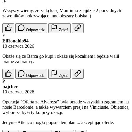
;).
Wszyscy wiemy, że za tą kasę Mourinho znajdzie 2 porządnych
zawoników pokrywające inne obszary boiska ;)
Odpowiedz
Zgłoś
E
ElRonaldo94
10 czerwca 2026
Okaże się że Barca go kupi i okaże się kozakiem i będzie walił
bramę za bramą .
Odpowiedz
Zgłoś
P
pajcher
10 czerwca 2026
Operacja "Oferta za Alvareza" była przede wszystkim zagraniem na
nosie Barcelonie, a także wywarciem presji na Viniciusie. Obietnicą
wyborczą była tylko przy okazji.
Jedynie Atletico mogło popsuć ten plan.... akceptując ofertę.