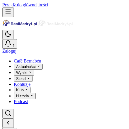
Przejdź do głównej treści
1
Zaloguj
Café Bernabéu
Aktualności
Wyniki
Skład
Kontuzje
Klub
Historia
Podcast