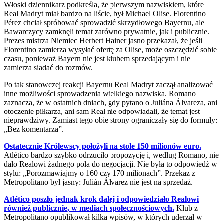
Włoski dziennikarz podkreśla, że pierwszym nazwiskiem, które
Real Madryt miał bardzo na liście, był Michael Olise. Florentino
Pérez chciał spróbować sprowadzić skrzydłowego Bayernu, ale
Bawarczycy zamknęli temat zarówno prywatnie, jak i publicznie.
Prezes mistrza Niemiec Herbert Hainer jasno przekazał, że jeśli
Florentino zamierza wysyłać ofertę za Olise, może oszczędzić sobie
czasu, ponieważ Bayern nie jest klubem sprzedającym i nie
zamierza siadać do rozmów.
Po tak stanowczej reakcji Bayernu Real Madryt zaczął analizować
inne możliwości sprowadzenia wielkiego nazwiska. Romano
zaznacza, że w ostatnich dniach, gdy pytano o Juliána Álvareza, ani
otoczenie piłkarza, ani sam Real nie odpowiadali, że temat jest
nieprawdziwy. Zamiast tego obie strony ograniczały się do formuły:
„Bez komentarza”.
Ostatecznie Królewscy położyli na stole 150 milionów euro.
Atlético bardzo szybko odrzuciło propozycję i, według Romano, nie
dało Realowi żadnego pola do negocjacji. Nie była to odpowiedź w
stylu: „Porozmawiajmy o 160 czy 170 milionach”. Przekaz z
Metropolitano był jasny: Julián Álvarez nie jest na sprzedaż.
Atlético poszło jednak krok dalej i odpowiedziało Realowi
również publicznie, w mediach społecznościowych.
Klub z
Metropolitano opublikował kilka wpisów, w których uderzał w