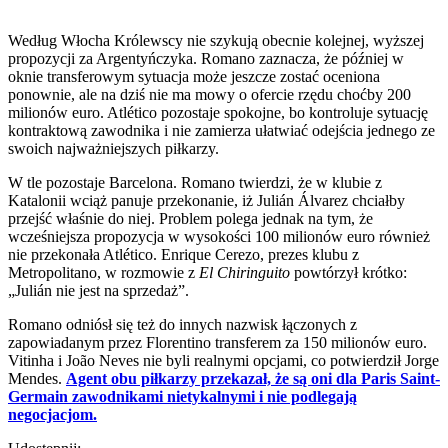
Według Włocha Królewscy nie szykują obecnie kolejnej, wyższej
propozycji za Argentyńczyka. Romano zaznacza, że później w
oknie transferowym sytuacja może jeszcze zostać oceniona
ponownie, ale na dziś nie ma mowy o ofercie rzędu choćby 200
milionów euro. Atlético pozostaje spokojne, bo kontroluje sytuację
kontraktową zawodnika i nie zamierza ułatwiać odejścia jednego ze
swoich najważniejszych piłkarzy.
W tle pozostaje Barcelona. Romano twierdzi, że w klubie z
Katalonii wciąż panuje przekonanie, iż Julián Álvarez chciałby
przejść właśnie do niej. Problem polega jednak na tym, że
wcześniejsza propozycja w wysokości 100 milionów euro również
nie przekonała Atlético. Enrique Cerezo, prezes klubu z
Metropolitano, w rozmowie z
El Chiringuito
powtórzył krótko:
„Julián nie jest na sprzedaż”.
Romano odniósł się też do innych nazwisk łączonych z
zapowiadanym przez Florentino transferem za 150 milionów euro.
Vitinha i João Neves nie byli realnymi opcjami, co potwierdził Jorge
Mendes.
Agent obu piłkarzy przekazał, że są oni dla Paris Saint-
Germain zawodnikami nietykalnymi i nie podlegają
negocjacjom.