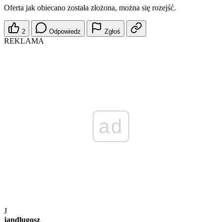
Oferta jak obiecano została złożona, można się rozejść.
2
Odpowiedz
Zgłoś
REKLAMA
ad
J
jandlugosz