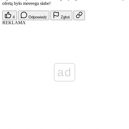
ofertą było meeeega słabe!
4
Odpowiedz
Zgłoś
REKLAMA
ad