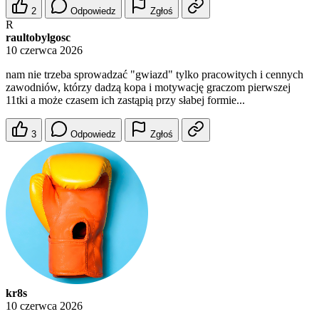
2
Odpowiedz
Zgłoś
R
raultobylgosc
10 czerwca 2026
nam nie trzeba sprowadzać "gwiazd" tylko pracowitych i cennych
zawodniów, którzy dadzą kopa i motywację graczom pierwszej
11tki a może czasem ich zastąpią przy słabej formie...
3
Odpowiedz
Zgłoś
kr8s
10 czerwca 2026