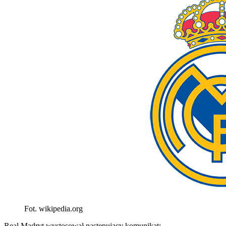
Fot. wikipedia.org
Real Madryt wystosował następujący komunikat: