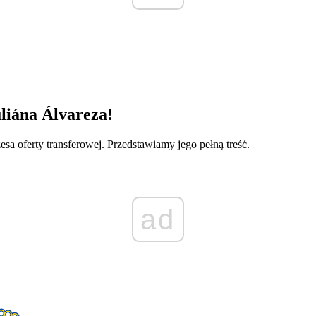
uliána Álvareza!
a oferty transferowej. Przedstawiamy jego pełną treść.
ad