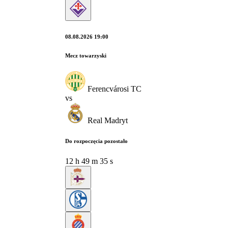
08.08.2026 19:00
Mecz towarzyski
Ferencvárosi TC
vs
Real Madryt
Do rozpoczęcia pozostało
12
h
49
m
34
s