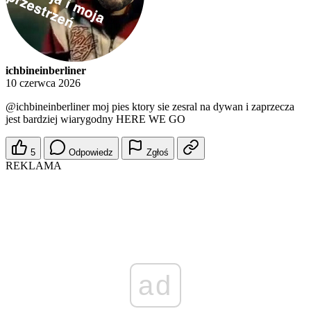
ichbineinberliner
10 czerwca 2026
@ichbineinberliner
moj pies ktory sie zesral na dywan i zaprzecza
jest bardziej wiarygodny HERE WE GO
5
Odpowiedz
Zgłoś
REKLAMA
ad