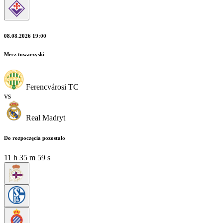
08.08.2026 19:00
Mecz towarzyski
Ferencvárosi TC
vs
Real Madryt
Do rozpoczęcia pozostało
11
h
35
m
57
s