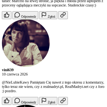
taniec Marcelo na lewej stronie, ja piękna i młoda przed laptopem z
przeceny oglądająca meczyki na sopcascie. Studenckie czasy:)
Odpowiedz
Zgłoś
vini639
10 czerwca 2026
@NieLubieKawy
Pamiętam Cię nawet z tego okresu z komentarzy,
tylko teraz nie wiem, czy z realmadryt.pl, RealMadryt.net czy z foro
;) pozdro.
Odpowiedz
Zgłoś