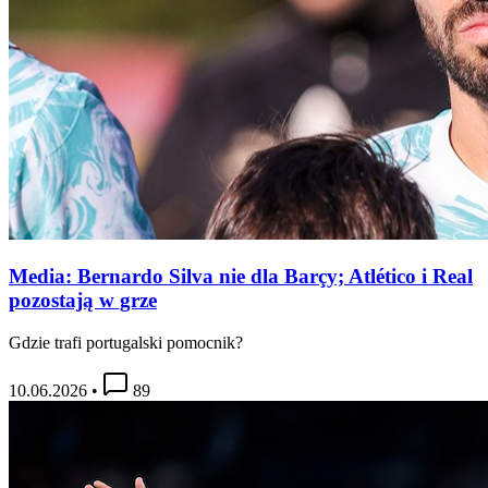
Media: Bernardo Silva nie dla Barçy; Atlético i Real
pozostają w grze
Gdzie trafi portugalski pomocnik?
10.06.2026
•
89