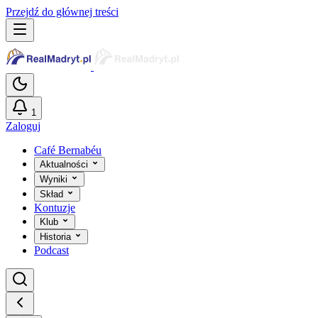
Przejdź do głównej treści
1
Zaloguj
Café Bernabéu
Aktualności
Wyniki
Skład
Kontuzje
Klub
Historia
Podcast