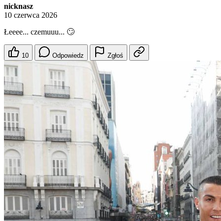
nicknasz
10 czerwca 2026
Łeeee... czemuuu... 🙄
10
Odpowiedz
Zgłoś