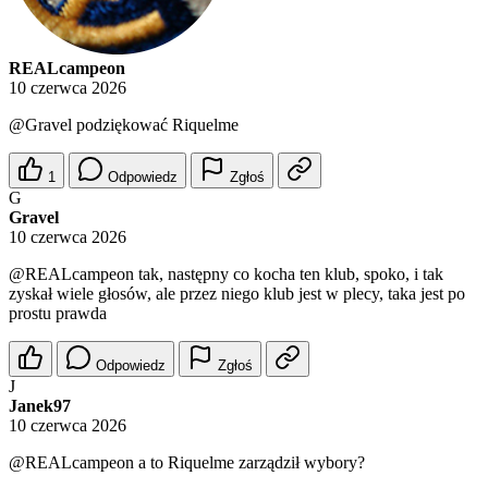
REALcampeon
10 czerwca 2026
@Gravel
podziękować Riquelme
1
Odpowiedz
Zgłoś
G
Gravel
10 czerwca 2026
@REALcampeon
tak, następny co kocha ten klub, spoko, i tak
zyskał wiele głosów, ale przez niego klub jest w plecy, taka jest po
prostu prawda
Odpowiedz
Zgłoś
J
Janek97
10 czerwca 2026
@REALcampeon
a to Riquelme zarządził wybory?