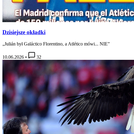
Dzisiejsze okładki
„Julián był Galáctico Florentino, a Atlético mówi... NIE”
10.06.2026
•
32