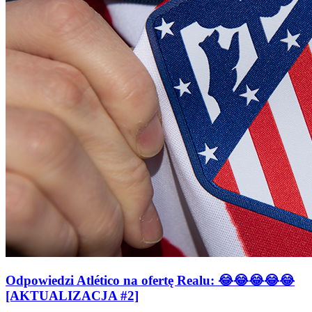
Odpowiedzi Atlético na ofertę Realu: 😂😂😂😂😂
[AKTUALIZACJA #2]