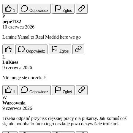
1
Odpowiedz
Zgłoś
P
pepe1132
10 czerwca 2026
Lamine Yamal to Real Madrid here we go
Odpowiedz
Zgłoś
L
LuKaes
9 czerwca 2026
Nie mogę się doczekać
1
Odpowiedz
Zgłoś
W
Warcownia
9 czerwca 2026
Trzeba odpalić przycisk ciężkiej pracy dla piłkarzy. Jak komuś coś
się nie podoba to fuera tego oczkuję poza oczywiście trofeami.