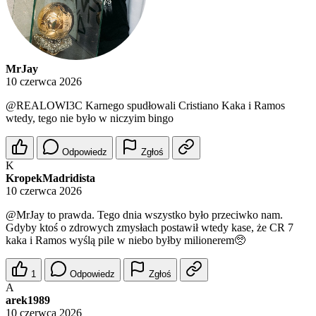
MrJay
10 czerwca 2026
@REALOWI3C
Karnego spudłowali Cristiano Kaka i Ramos
wtedy, tego nie było w niczyim bingo
Odpowiedz
Zgłoś
K
KropekMadridista
10 czerwca 2026
@MrJay
to prawda. Tego dnia wszystko było przeciwko nam.
Gdyby ktoś o zdrowych zmysłach postawił wtedy kase, że CR 7
kaka i Ramos wyślą pile w niebo byłby milionerem🥺
1
Odpowiedz
Zgłoś
A
arek1989
10 czerwca 2026