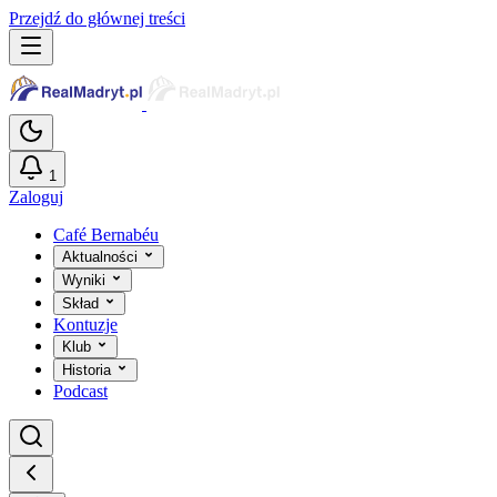
Przejdź do głównej treści
1
Zaloguj
Café Bernabéu
Aktualności
Wyniki
Skład
Kontuzje
Klub
Historia
Podcast