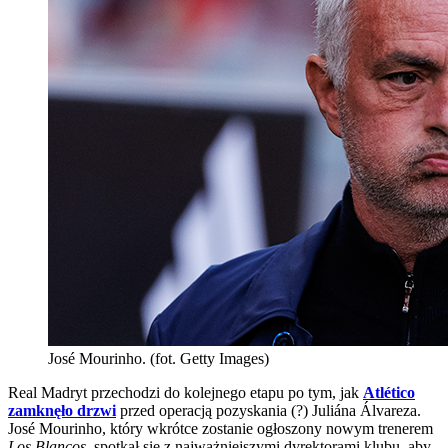
José Mourinho. (fot. Getty Images)
Real Madryt przechodzi do kolejnego etapu po tym, jak
Atlético
zamknęło drzwi
przed operacją pozyskania (?) Juliána Álvareza.
José Mourinho, który wkrótce zostanie ogłoszony nowym trenerem
Los Blancos
, spotkał się z najważniejszymi dyrektorami klubu, aby