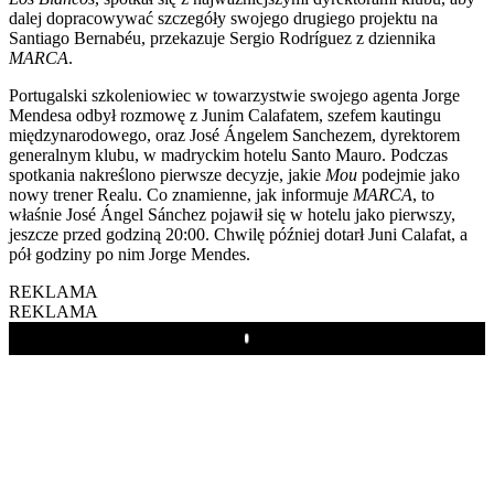
dalej dopracowywać szczegóły swojego drugiego projektu na
Santiago Bernabéu, przekazuje Sergio Rodríguez z dziennika
MARCA
.
Portugalski szkoleniowiec w towarzystwie swojego agenta Jorge
Mendesa odbył rozmowę z Junim Calafatem, szefem kautingu
międzynarodowego, oraz José Ángelem Sanchezem, dyrektorem
generalnym klubu, w madryckim hotelu Santo Mauro. Podczas
spotkania nakreślono pierwsze decyzje, jakie
Mou
podejmie jako
nowy trener Realu. Co znamienne, jak informuje
MARCA
, to
właśnie José Ángel Sánchez pojawił się w hotelu jako pierwszy,
jeszcze przed godziną 20:00. Chwilę później dotarł Juni Calafat, a
pół godziny po nim Jorge Mendes.
REKLAMA
REKLAMA
Play