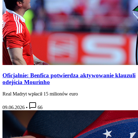
Oficjalnie: Benfica potwierdza aktywowanie klauzuli
odejścia Mourinho
Real Madryt wpłacił 15 milionów euro
09.06.2026
•
66