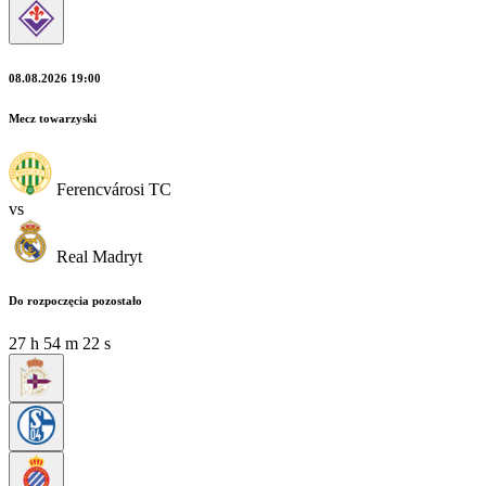
08.08.2026 19:00
Mecz towarzyski
Ferencvárosi TC
vs
Real Madryt
Do rozpoczęcia pozostało
27
h
54
m
19
s