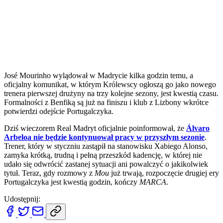
José Mourinho wylądował w Madrycie kilka godzin temu, a
oficjalny komunikat, w którym Królewscy ogłoszą go jako nowego
trenera pierwszej drużyny na trzy kolejne sezony, jest kwestią czasu.
Formalności z Benfiką są już na finiszu i klub z Lizbony wkrótce
potwierdzi odejście Portugalczyka.
Dziś wieczorem Real Madryt oficjalnie poinformował, że
Álvaro
Arbeloa nie będzie kontynuował pracy w przyszłym sezonie
.
Trener, który w styczniu zastąpił na stanowisku Xabiego Alonso,
zamyka krótką, trudną i pełną przeszkód kadencję, w której nie
udało się odwrócić zastanej sytuacji ani powalczyć o jakikolwiek
tytuł. Teraz, gdy rozmowy z
Mou
już trwają, rozpoczęcie drugiej ery
Portugalczyka jest kwestią godzin, kończy
MARCA
.
Udostępnij: