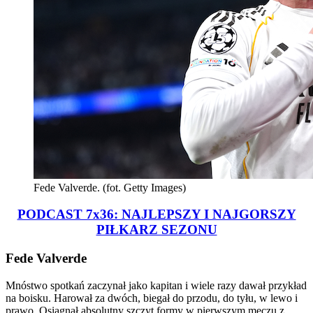
Fede Valverde. (fot. Getty Images)
PODCAST 7x36: NAJLEPSZY I NAJGORSZY
PIŁKARZ SEZONU
Fede Valverde
Mnóstwo spotkań zaczynał jako kapitan i wiele razy dawał przykład
na boisku. Harował za dwóch, biegał do przodu, do tyłu, w lewo i
prawo. Osiągnął absolutny szczyt formy w pierwszym meczu z