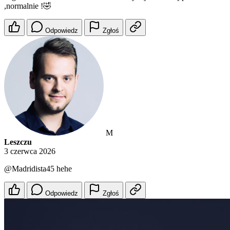
,normalnie !🤣
Odpowiedz
Zgłoś
M
Leszczu
3 czerwca 2026
@Madridista45
hehe
Odpowiedz
Zgłoś