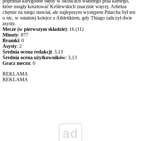
popełniał karygodne błędy w okolicach własnego pola karnego,
które mogły kosztować Królewskich znacznie więcej. Arbeloa
chętnie na niego stawiał, ale najlepszym występem Pitarcha był ten
o nic, w ostatniej kolejce z Athletikiem, gdy Thiago zaliczył dwie
asysty.
Mecze (w pierwszym składzie)
: 16 (11)
Minuty
: 877
Bramki
: 0
Asysty
: 2
Średnia ocena redakcji
: 3,13
Średnia ocena użytkowników
: 3,13
Gracz meczu
: 0
REKLAMA
REKLAMA
ad