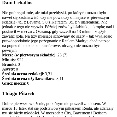
Dani Ceballos
Nie grał regularnie, ale miał przebłyski, po których można było
nawet się zastanawiać, czy nie powalczy o miejsce w pierwszym
składzie (4:1 z Levante, 5:0 z Kajratem, 3:1 z Villarrealem). Nic
jednak z tego nie wyszło. Później znów był słabiutki, a kropkę nad i
postawił w meczu z Osasuną, gdy wszedł na 13 minut i zdążył
zawalić gola. Na trzy miesiące schowany do szafy – tak wyglądało
prawdopodobnie jego pożegnanie z Realem Madryt, choć patrząc
na poprzednie okienka transferowe, niczego nie można być
pewnym.
Mecze (w pierwszym składzie)
: 23 (7)
Minuty
: 922
Bramki
: 0
Asysty
: 0
Średnia ocena redakcji
: 3,31
Średnia ocena użytkowników
: 3,11
Gracz meczu
: 0
Thiago Pitarch
Dobre pierwsze wrażenie, po którym nie poszedł za ciosem. W
marcu 18-latek stał się podstawowym piłkarzem Realu, ale zdarzały
mu się błędy młodości. W meczach z City, Bayernem i Betisem