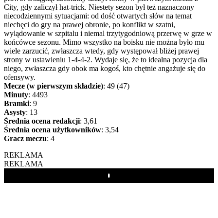
City, gdy zaliczył hat-trick. Niestety sezon był też naznaczony
niecodziennymi sytuacjami: od dość otwartych słów na temat
niechęci do gry na prawej obronie, po konflikt w szatni,
wylądowanie w szpitalu i niemal trzytygodniową przerwę w grze w
końcówce sezonu. Mimo wszystko na boisku nie można było mu
wiele zarzucić, zwłaszcza wtedy, gdy występował bliżej prawej
strony w ustawieniu 1-4-4-2. Wydaje się, że to idealna pozycja dla
niego, zwłaszcza gdy obok ma kogoś, kto chętnie angażuje się do
ofensywy.
Mecze (w pierwszym składzie)
: 49 (47)
Minuty
: 4493
Bramki
: 9
Asysty
: 13
Średnia ocena redakcji
: 3,61
Średnia ocena użytkowników
: 3,54
Gracz meczu
: 4
REKLAMA
REKLAMA
Play