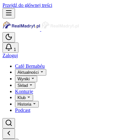
Przejdź do głównej treści
1
Zaloguj
Café Bernabéu
Aktualności
Wyniki
Skład
Kontuzje
Klub
Historia
Podcast