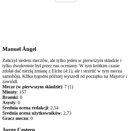
Manuel Ángel
Zaliczył siedem meczów, ale tylko jeden w pierwszym składzie i
tylko dwukrotnie był przez nas oceniany. W tym krótkim czasie
zdołał dać niezłą zmianę z Elche (4:1), ale i strzelić w tym meczu
samobója. KIlka tygodni później wyszedł od początku na Majorce i
zawiódł.
Mecze (w pierwszym składzie)
: 7 (1)
Minuty
: 157
Bramki
: 0
Asysty
: 0
Średnia ocena redakcji
: 2,54
Średnia ocena użytkowników
: 2,73
Gracz meczu
: 0
Jorge Cestero