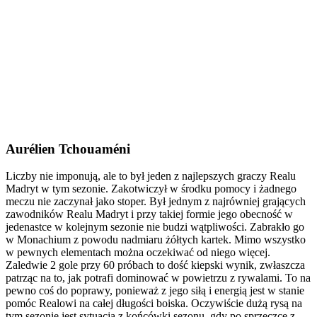
Aurélien Tchouaméni
Liczby nie imponują, ale to był jeden z najlepszych graczy Realu
Madryt w tym sezonie. Zakotwiczył w środku pomocy i żadnego
meczu nie zaczynał jako stoper. Był jednym z najrówniej grających
zawodników Realu Madryt i przy takiej formie jego obecność w
jedenastce w kolejnym sezonie nie budzi wątpliwości. Zabrakło go
w Monachium z powodu nadmiaru żółtych kartek. Mimo wszystko
w pewnych elementach można oczekiwać od niego więcej.
Zaledwie 2 gole przy 60 próbach to dość kiepski wynik, zwłaszcza
patrząc na to, jak potrafi dominować w powietrzu z rywalami. To na
pewno coś do poprawy, ponieważ z jego siłą i energią jest w stanie
pomóc Realowi na całej długości boiska. Oczywiście dużą rysą na
tym sezonie jest sytuacja z końcówki sezonu, gdy po sprzeczce z