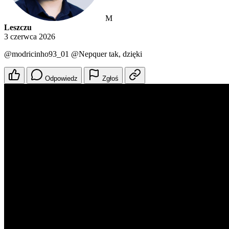
M
Leszczu
3 czerwca 2026
@modricinho93_01
@Nepquer
tak, dzięki
Odpowiedz
Zgłoś