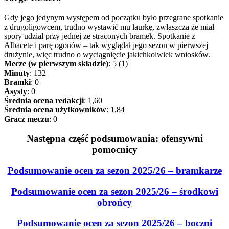
Gdy jego jedynym występem od początku było przegrane spotkanie
z drugoligowcem, trudno wystawić mu laurkę, zwłaszcza że miał
spory udział przy jednej ze straconych bramek. Spotkanie z
Albacete i parę ogonów – tak wyglądał jego sezon w pierwszej
drużynie, więc trudno o wyciągnięcie jakichkolwiek wniosków.
Mecze (w pierwszym składzie)
: 5 (1)
Minuty
: 132
Bramki
: 0
Asysty
: 0
Średnia ocena redakcji
: 1,60
Średnia ocena użytkowników
: 1,84
Gracz meczu
: 0
Następna część podsumowania: ofensywni
pomocnicy
Podsumowanie ocen za sezon 2025/26 – bramkarze
Podsumowanie ocen za sezon 2025/26 – środkowi
obrońcy
Podsumowanie ocen za sezon 2025/26 – boczni