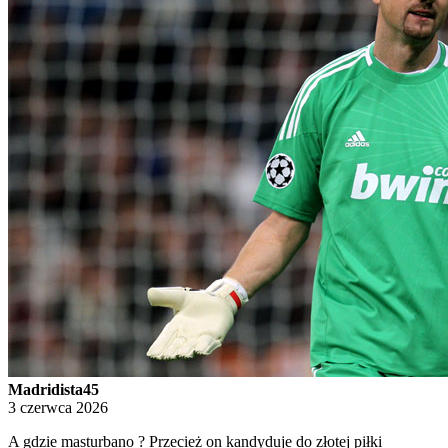
Madridista45
3 czerwca 2026
A gdzie masturbano ? Przecież on kandyduje do złotej piłki