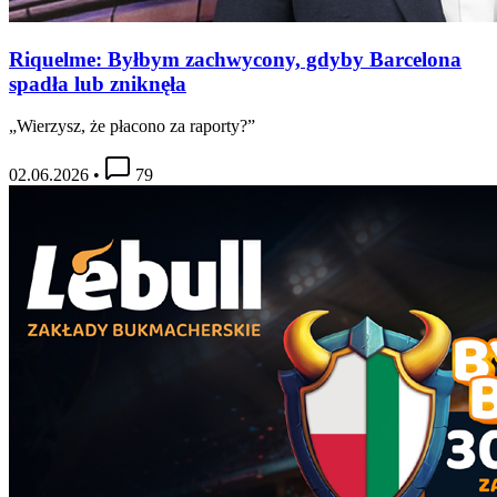
Riquelme: Byłbym zachwycony, gdyby Barcelona
spadła lub zniknęła
„Wierzysz, że płacono za raporty?”
02.06.2026
•
79