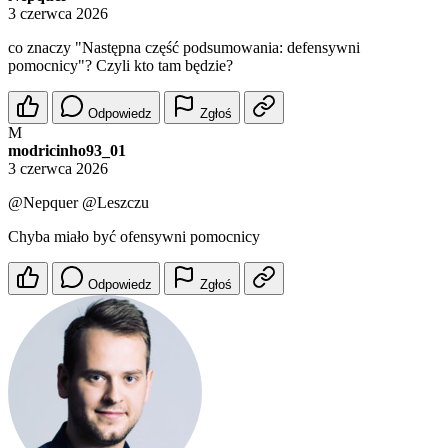
3 czerwca 2026
co znaczy "Następna część podsumowania: defensywni
pomocnicy"? Czyli kto tam będzie?
Odpowiedz
Zgłoś
M
modricinho93_01
3 czerwca 2026
@Nepquer
@Leszczu
Chyba miało być ofensywni pomocnicy
Odpowiedz
Zgłoś