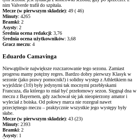
nim Valverde trafił do szpitala.
Mecze (w pierwszym składzie)
: 49 ( 46)
Minuty
: 4265
Bramki
: 2
Asysty
: 2
Średnia ocena redakcji
: 3,76
Średnia ocena użytkowników
: 3,68
Gracz meczu
: 4
Eduardo Camavinga
Niewątpliwie największe rozczarowanie tego sezonu. Zamiast
progresu mamy potężny regres. Bardzo dobry pierwszy Klasyk w
sezonie (jako prawy pomocnik!) i solidny występ z Athletikiem na
wyjeździe (3:0) były jedynymi tak mocnymi przebłyskami
Francuza, dla którego to miał być przełomowy sezon. Sięgnął dna w
meczu z Bayernem, gdy zachował się jak nieopierzony amator i
wyleciał z boiska. Od połowy marca nie rozegrał nawet
przeciętnego meczu – praktycznie wszystkie jego występy były
słabe.
Mecze (w pierwszym składzie)
: 43 (23)
Minuty
: 2393
Bramki
: 2
Asysty
: 1