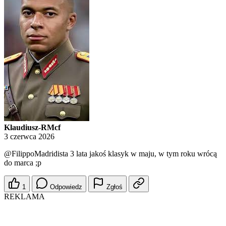
Klaudiusz-RMcf
3 czerwca 2026
@FilippoMadridista
3 lata jakoś klasyk w maju, w tym roku wrócą
do marca ;p
1
Odpowiedz
Zgłoś
REKLAMA