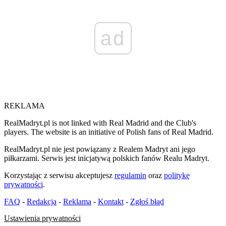
ad
REKLAMA
RealMadryt.pl is not linked with Real Madrid and the Club's
players. The website is an initiative of Polish fans of Real Madrid.
RealMadryt.pl nie jest powiązany z Realem Madryt ani jego
piłkarzami. Serwis jest inicjatywą polskich fanów Realu Madryt.
Korzystając z serwisu akceptujesz
regulamin
oraz
politykę
prywatności
.
FAQ
-
Redakcja
-
Reklama
-
Kontakt
-
Zgłoś błąd
Ustawienia prywatności