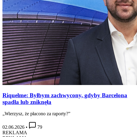
Riquelme: Byłbym zachwycony, gdyby Barcelona
spadła lub zniknęła
„Wierzysz, że płacono za raporty?”
02.06.2026
•
79
REKLAMA