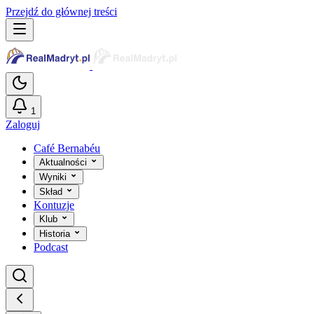
Przejdź do głównej treści
1
Zaloguj
Café Bernabéu
Aktualności
Wyniki
Skład
Kontuzje
Klub
Historia
Podcast