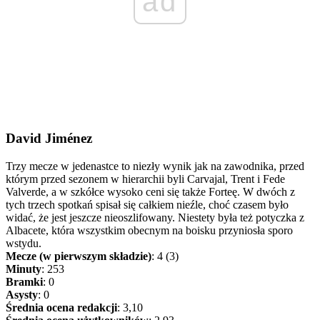
ad
David Jiménez
Trzy mecze w jedenastce to niezły wynik jak na zawodnika, przed
którym przed sezonem w hierarchii byli Carvajal, Trent i Fede
Valverde, a w szkółce wysoko ceni się także Forteę. W dwóch z
tych trzech spotkań spisał się całkiem nieźle, choć czasem było
widać, że jest jeszcze nieoszlifowany. Niestety była też potyczka z
Albacete, która wszystkim obecnym na boisku przyniosła sporo
wstydu.
Mecze (w pierwszym składzie)
: 4 (3)
Minuty
: 253
Bramki
: 0
Asysty
: 0
Średnia ocena redakcji
: 3,10