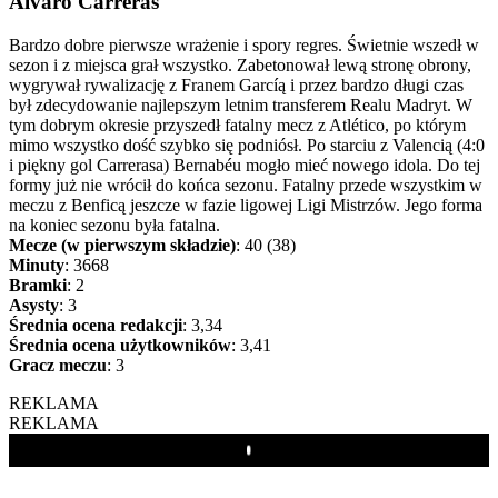
Álvaro Carreras
Bardzo dobre pierwsze wrażenie i spory regres. Świetnie wszedł w
sezon i z miejsca grał wszystko. Zabetonował lewą stronę obrony,
wygrywał rywalizację z Franem Garcíą i przez bardzo długi czas
był zdecydowanie najlepszym letnim transferem Realu Madryt. W
tym dobrym okresie przyszedł fatalny mecz z Atlético, po którym
mimo wszystko dość szybko się podniósł. Po starciu z Valencią (4:0
i piękny gol Carrerasa) Bernabéu mogło mieć nowego idola. Do tej
formy już nie wrócił do końca sezonu. Fatalny przede wszystkim w
meczu z Benficą jeszcze w fazie ligowej Ligi Mistrzów. Jego forma
na koniec sezonu była fatalna.
Mecze (w pierwszym składzie)
: 40 (38)
Minuty
: 3668
Bramki
: 2
Asysty
: 3
Średnia ocena redakcji
: 3,34
Średnia ocena użytkowników
: 3,41
Gracz meczu
: 3
REKLAMA
REKLAMA
Play