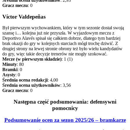
Średnia ocena użytkowników
: 2,93
Gracz meczu
: 0
Víctor Valdepeñas
Był pierwszym wychowankiem, który w tym sezonie dostał swoją
szansę i… kolejna już nie przyszła. W wyjazdowym meczu z
Deportivo Alavés spisał się całkiem dobrze, dlatego tym bardziej
brak okazji do gry w kolejnych starciach mógł trochę dziwić. Z
drugiej strony na lewej stronie obrony też było wielu kandydatów
do gry, więc takie decyzje trenerów nie mogły szokować.
Mecze (w pierwszym składzie)
: 1 (1)
Minuty
: 80
Bramki
: 0
Asysty
: 0
Średnia ocena redakcji
: 4,00
Średnia ocena użytkowników
: 3,56
Gracz meczu
: 0
Następna część podsumowania: defensywni
pomocnicy
Podsumowanie ocen za sezon 2025/26 – bramkarze