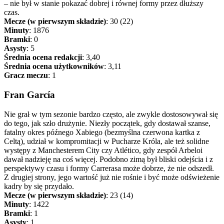
– nie był w stanie pokazać dobrej i równej formy przez dłuższy
czas.
Mecze (w pierwszym składzie)
: 30 (22)
Minuty
: 1876
Bramki
: 0
Asysty
: 5
Średnia ocena redakcji
: 3,40
Średnia ocena użytkowników
: 3,11
Gracz meczu
: 1
Fran García
Nie grał w tym sezonie bardzo często, ale zwykle dostosowywał się
do tego, jak szło drużynie. Niezły początek, gdy dostawał szanse,
fatalny okres późnego Xabiego (bezmyślna czerwona kartka z
Celtą), udział w kompromitacji w Pucharze Króla, ale też solidne
występy z Manchesterem City czy Atlético, gdy zespół Arbeloi
dawał nadzieję na coś więcej. Podobno zimą był bliski odejścia i z
perspektywy czasu i formy Carrerasa może dobrze, że nie odszedł.
Z drugiej strony, jego wartość już nie rośnie i być może odświeżenie
kadry by się przydało.
Mecze (w pierwszym składzie)
: 23 (14)
Minuty
: 1422
Bramki
: 1
Asysty
: 1