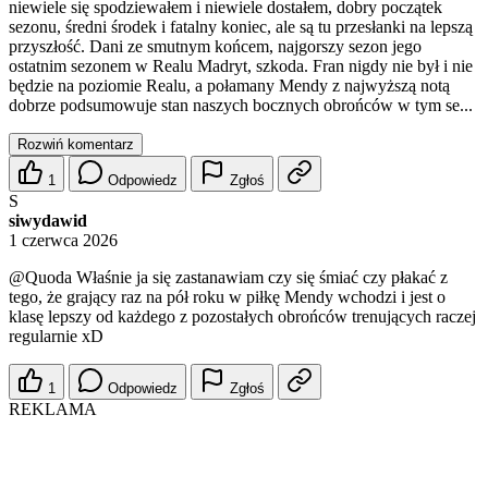
niewiele się spodziewałem i niewiele dostałem, dobry początek
sezonu, średni środek i fatalny koniec, ale są tu przesłanki na lepszą
przyszłość. Dani ze smutnym końcem, najgorszy sezon jego
ostatnim sezonem w Realu Madryt, szkoda. Fran nigdy nie był i nie
będzie na poziomie Realu, a połamany Mendy z najwyższą notą
dobrze podsumowuje stan naszych bocznych obrońców w tym se...
Rozwiń komentarz
1
Odpowiedz
Zgłoś
S
siwydawid
1 czerwca 2026
@Quoda
Właśnie ja się zastanawiam czy się śmiać czy płakać z
tego, że grający raz na pół roku w piłkę Mendy wchodzi i jest o
klasę lepszy od każdego z pozostałych obrońców trenujących raczej
regularnie xD
1
Odpowiedz
Zgłoś
REKLAMA