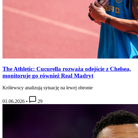
The Athletic: Cucurella rozważa odejście z Chelsea,
monitoruje go również Real Madryt
Królewscy analizują sytuację na lewej obronie
01.06.2026
•
29