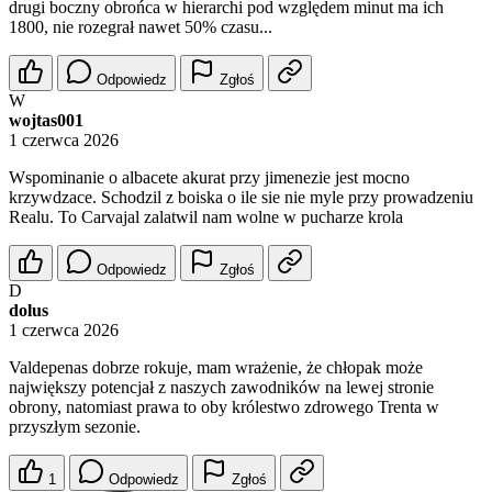
drugi boczny obrońca w hierarchi pod względem minut ma ich
1800, nie rozegrał nawet 50% czasu...
Odpowiedz
Zgłoś
W
wojtas001
1 czerwca 2026
Wspominanie o albacete akurat przy jimenezie jest mocno
krzywdzace. Schodzil z boiska o ile sie nie myle przy prowadzeniu
Realu. To Carvajal zalatwil nam wolne w pucharze krola
Odpowiedz
Zgłoś
D
dolus
1 czerwca 2026
Valdepenas dobrze rokuje, mam wrażenie, że chłopak może
największy potencjał z naszych zawodników na lewej stronie
obrony, natomiast prawa to oby królestwo zdrowego Trenta w
przyszłym sezonie.
1
Odpowiedz
Zgłoś