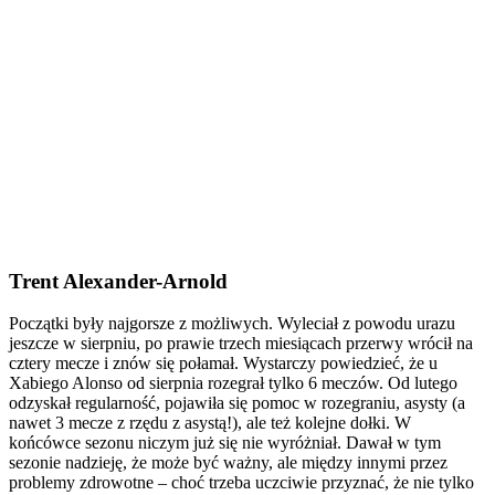
Trent Alexander-Arnold
Początki były najgorsze z możliwych. Wyleciał z powodu urazu
jeszcze w sierpniu, po prawie trzech miesiącach przerwy wrócił na
cztery mecze i znów się połamał. Wystarczy powiedzieć, że u
Xabiego Alonso od sierpnia rozegrał tylko 6 meczów. Od lutego
odzyskał regularność, pojawiła się pomoc w rozegraniu, asysty (a
nawet 3 mecze z rzędu z asystą!), ale też kolejne dołki. W
końcówce sezonu niczym już się nie wyróżniał. Dawał w tym
sezonie nadzieję, że może być ważny, ale między innymi przez
problemy zdrowotne – choć trzeba uczciwie przyznać, że nie tylko