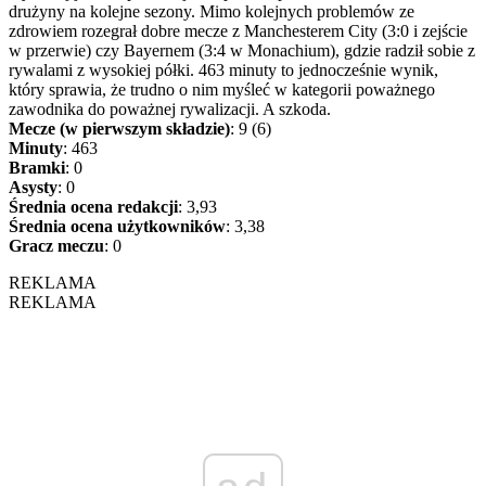
drużyny na kolejne sezony. Mimo kolejnych problemów ze
zdrowiem rozegrał dobre mecze z Manchesterem City (3:0 i zejście
w przerwie) czy Bayernem (3:4 w Monachium), gdzie radził sobie z
rywalami z wysokiej półki. 463 minuty to jednocześnie wynik,
który sprawia, że trudno o nim myśleć w kategorii poważnego
zawodnika do poważnej rywalizacji. A szkoda.
Mecze (w pierwszym składzie)
: 9 (6)
Minuty
: 463
Bramki
: 0
Asysty
: 0
Średnia ocena redakcji
: 3,93
Średnia ocena użytkowników
: 3,38
Gracz meczu
: 0
REKLAMA
REKLAMA