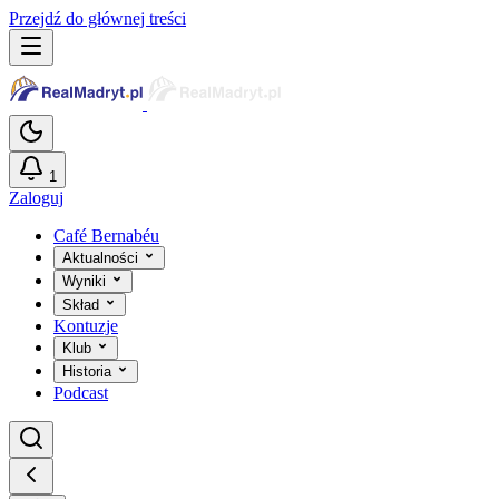
Przejdź do głównej treści
1
Zaloguj
Café Bernabéu
Aktualności
Wyniki
Skład
Kontuzje
Klub
Historia
Podcast