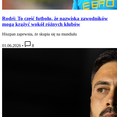
Rodri: To część futbolu, że nazwiska zawodników
mogą krążyć wokół różnych klubów
Hiszpan zapewnia, że skupia się na mundialu
01.06.2026
•
8