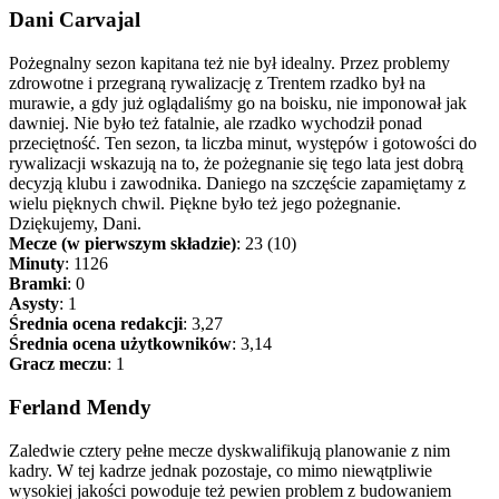
Dani Carvajal
Pożegnalny sezon kapitana też nie był idealny. Przez problemy
zdrowotne i przegraną rywalizację z Trentem rzadko był na
murawie, a gdy już oglądaliśmy go na boisku, nie imponował jak
dawniej. Nie było też fatalnie, ale rzadko wychodził ponad
przeciętność. Ten sezon, ta liczba minut, występów i gotowości do
rywalizacji wskazują na to, że pożegnanie się tego lata jest dobrą
decyzją klubu i zawodnika. Daniego na szczęście zapamiętamy z
wielu pięknych chwil. Piękne było też jego pożegnanie.
Dziękujemy, Dani.
Mecze (w pierwszym składzie)
: 23 (10)
Minuty
: 1126
Bramki
: 0
Asysty
: 1
Średnia ocena redakcji
: 3,27
Średnia ocena użytkowników
: 3,14
Gracz meczu
: 1
Ferland Mendy
Zaledwie cztery pełne mecze dyskwalifikują planowanie z nim
kadry. W tej kadrze jednak pozostaje, co mimo niewątpliwie
wysokiej jakości powoduje też pewien problem z budowaniem