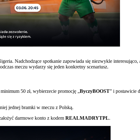
e Nigeria. Nadchodzące spotkanie zapowiada się niezwykle interesując
podczas meczu wydarzy się jeden konkretny scenariusz.
 minimum 50 zł, wybierzecie promocję „
ByczyBOOST
” i postawicie
niej jednej bramki w meczu z Polską.
i założyć darmowe konto z kodem
REALMADRYTPL
.