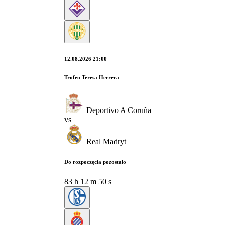
12.08.2026 21:00
Trofeo Teresa Herrera
Deportivo A Coruña
vs
Real Madryt
Do rozpoczęcia pozostało
83
h
12
m
49
s