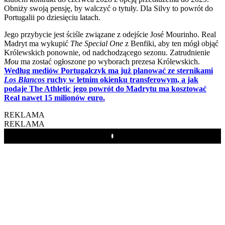
Obniży swoją pensję, by walczyć o tytuły. Dla Silvy to powrót do
Portugalii po dziesięciu latach.
Jego przybycie jest ściśle związane z odejście José Mourinho. Real
Madryt ma wykupić
The Special One
z Benfiki, aby ten mógł objąć
Królewskich ponownie, od nadchodzącego sezonu. Zatrudnienie
Mou
ma zostać ogłoszone po wyborach prezesa Królewskich.
Według mediów Portugalczyk ma już planować ze sternikami
Los Blancos
ruchy w letnim okienku transferowym, a jak
podaje The Athletic jego powrót do Madrytu ma kosztować
Real nawet 15 milionów euro.
REKLAMA
REKLAMA
Play