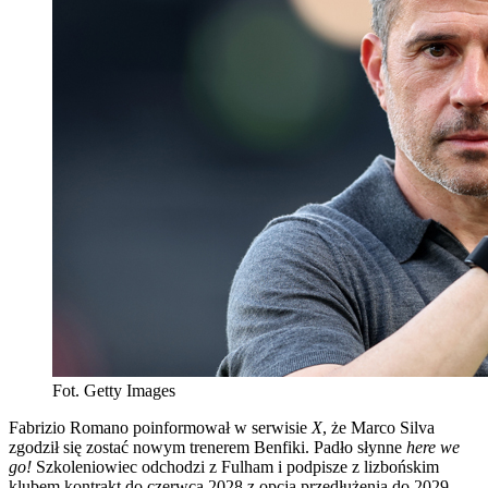
Fot. Getty Images
Fabrizio Romano poinformował w serwisie
X
, że Marco Silva
zgodził się zostać nowym trenerem Benfiki. Padło słynne
here we
go!
Szkoleniowiec odchodzi z Fulham i podpisze z lizbońskim
klubem kontrakt do czerwca 2028 z opcją przedłużenia do 2029.