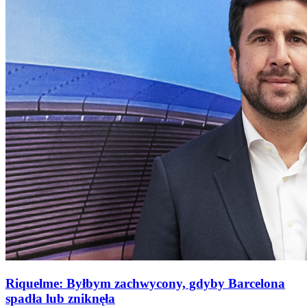
Riquelme: Byłbym zachwycony, gdyby Barcelona
spadła lub zniknęła