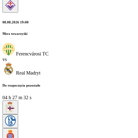
08.08.2026 19:00
Mecz towarzyski
Ferencvárosi TC
vs
Real Madryt
Do rozpoczęcia pozostało
04
h
27
m
30
s