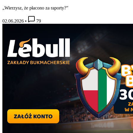
„Wierzysz, że płacono za raporty?”
02.06.2026
•
79