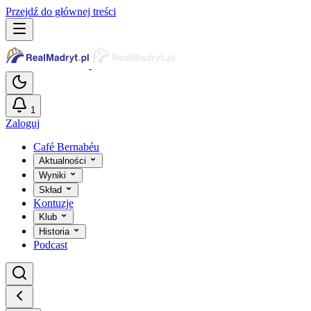
Przejdź do głównej treści
1
Zaloguj
Café Bernabéu
Aktualności
Wyniki
Skład
Kontuzje
Klub
Historia
Podcast