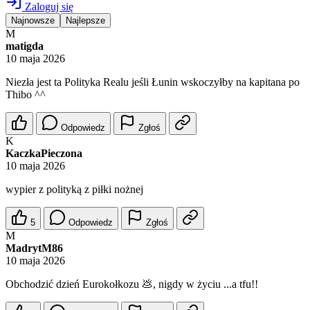
Zaloguj się
Najnowsze
Najlepsze
M
matigda
10 maja 2026
Niezła jest ta Polityka Realu jeśli Łunin wskoczyłby na kapitana po
Thibo ^^
Odpowiedz
Zgłoś
K
KaczkaPieczona
10 maja 2026
wypier z polityką z piłki nożnej
5
Odpowiedz
Zgłoś
M
MadrytM86
10 maja 2026
Obchodzić dzień Eurokołkozu 💩, nigdy w życiu ...a tfu!!