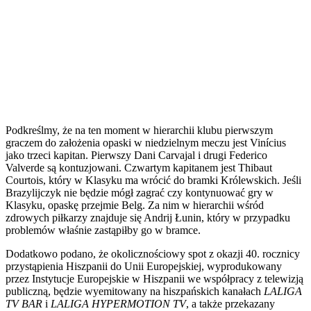
Podkreślmy, że na ten moment w hierarchii klubu pierwszym
graczem do założenia opaski w niedzielnym meczu jest Vinícius
jako trzeci kapitan. Pierwszy Dani Carvajal i drugi Federico
Valverde są kontuzjowani. Czwartym kapitanem jest Thibaut
Courtois, który w Klasyku ma wrócić do bramki Królewskich. Jeśli
Brazylijczyk nie będzie mógł zagrać czy kontynuować gry w
Klasyku, opaskę przejmie Belg. Za nim w hierarchii wśród
zdrowych piłkarzy znajduje się Andrij Łunin, który w przypadku
problemów właśnie zastąpiłby go w bramce.
Dodatkowo podano, że okolicznościowy spot z okazji 40. rocznicy
przystąpienia Hiszpanii do Unii Europejskiej, wyprodukowany
przez Instytucje Europejskie w Hiszpanii we współpracy z telewizją
publiczną, będzie wyemitowany na hiszpańskich kanałach
LALIGA
TV BAR
i
LALIGA HYPERMOTION TV
, a także przekazany