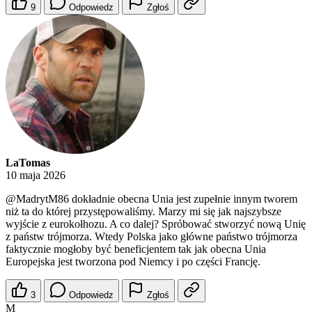
9
Odpowiedz
Zgłoś
LaTomas
10 maja 2026
@MadrytM86
dokładnie obecna Unia jest zupełnie innym tworem
niż ta do której przystępowaliśmy. Marzy mi się jak najszybsze
wyjście z eurokołhozu. A co dalej? Spróbować stworzyć nową Unię
z państw trójmorza. Wtedy Polska jako główne państwo trójmorza
faktycznie mogłoby być beneficjentem tak jak obecna Unia
Europejska jest tworzona pod Niemcy i po części Francję.
3
Odpowiedz
Zgłoś
M