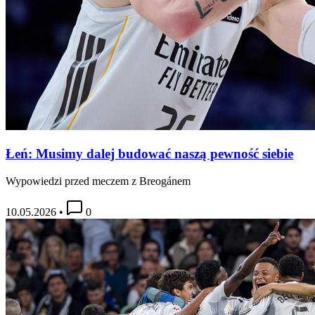
Łeń: Musimy dalej budować naszą pewność siebie
Wypowiedzi przed meczem z Breogánem
10.05.2026
•
0