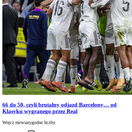
66 do 50, czyli brutalny odjazd Barcelony… od
Klasyku wygranego przez Real
Wręcz niewiarygodne liczby