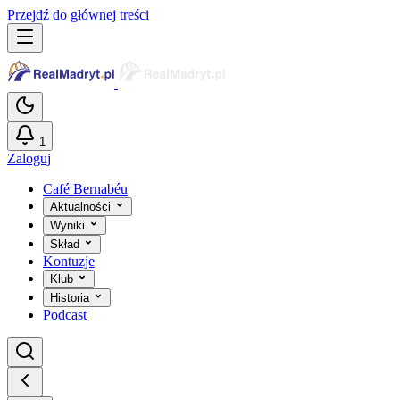
Przejdź do głównej treści
1
Zaloguj
Café Bernabéu
Aktualności
Wyniki
Skład
Kontuzje
Klub
Historia
Podcast