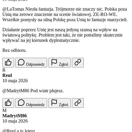
@LaTomas
Niezła fantazja. Trójmorze nie znaczy nic. Polska poza
Unią ma zerowe znaczenie na scenie światowej. ZE-RO-WE.
Wszelkie pomysły na silną Polskę poza Unią to fantazje marzycieli.
Działanie poprzez Unię jest naszą jedyną szansą na wpływ na
światową politykę. Problem jest taki, że nie potrafimy skutecznie
wpływać na jej kierunek dyplomatycznie.
Bez odbioru.
Odpowiedz
Zgłoś
R
Reul
10 maja 2026
@MadrytM86
Pod wiatr plujesz.
Odpowiedz
Zgłoś
M
MadrytM86
10 maja 2026
@Reul
a ty lejesz