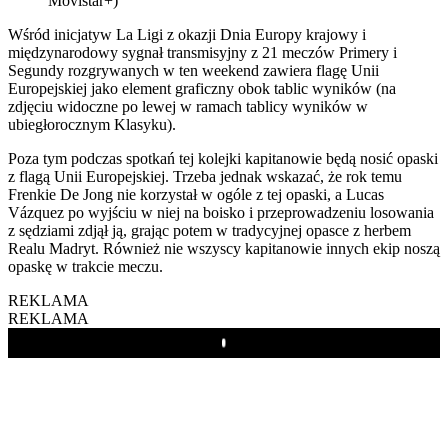
Movistar+)
Wśród inicjatyw La Ligi z okazji Dnia Europy krajowy i
międzynarodowy sygnał transmisyjny z 21 meczów Primery i
Segundy rozgrywanych w ten weekend zawiera flagę Unii
Europejskiej jako element graficzny obok tablic wyników (na
zdjęciu widoczne po lewej w ramach tablicy wyników w
ubiegłorocznym Klasyku).
Poza tym podczas spotkań tej kolejki kapitanowie będą nosić opaski
z flagą Unii Europejskiej. Trzeba jednak wskazać, że rok temu
Frenkie De Jong nie korzystał w ogóle z tej opaski, a Lucas
Vázquez po wyjściu w niej na boisko i przeprowadzeniu losowania
z sędziami zdjął ją, grając potem w tradycyjnej opasce z herbem
Realu Madryt. Również nie wszyscy kapitanowie innych ekip noszą
opaskę w trakcie meczu.
REKLAMA
REKLAMA
Play