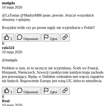
matigda
10 maja 2026
@LaTomas
@MadrytM86
jasne, pewnie. Jeszcze wszystkich
obrazmy i oplujmy.
Rosyjskie trolle czy po prostu nigdy nie wyjeżdżacie z Polski?
2
Odpowiedz
Zgłoś
R
rafa324
10 maja 2026
@matigda
Problem w tym, że to raczej ty nie wyjeżdżasz. Ściek we Francji,
Hiszpanii, Niemczech, Szwecji i praktycznie każdym kraju zachodu
jest przerażający. Będąc w Dublinie widziałem tam więcej ciapaków
niż białych. Brązowienie Europy jest winą UE, która to umożliwia.
3
Odpowiedz
Zgłoś
R
Reul
10 maja 2026