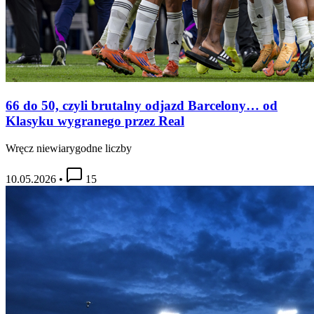
66 do 50, czyli brutalny odjazd Barcelony… od
Klasyku wygranego przez Real
Wręcz niewiarygodne liczby
10.05.2026
•
15