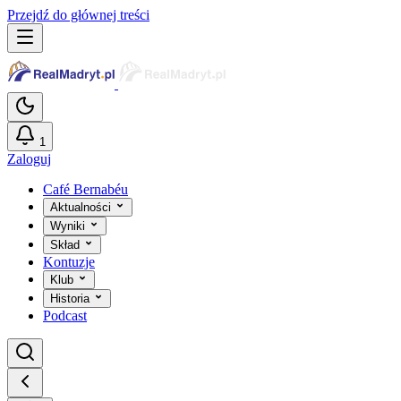
Przejdź do głównej treści
1
Zaloguj
Café Bernabéu
Aktualności
Wyniki
Skład
Kontuzje
Klub
Historia
Podcast