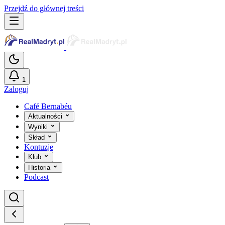
Przejdź do głównej treści
1
Zaloguj
Café Bernabéu
Aktualności
Wyniki
Skład
Kontuzje
Klub
Historia
Podcast