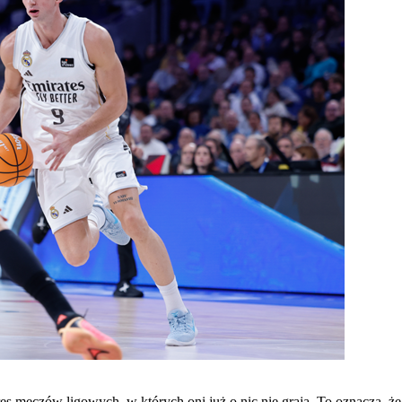
s meczów ligowych, w których oni już o nic nie grają. To oznacza, ż