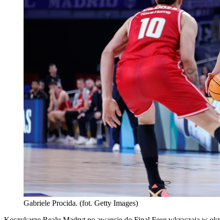
Gabriele Procida. (fot. Getty Images)
Koszykarze Realu Madryt po awansie do Final Four wkraczają w okre