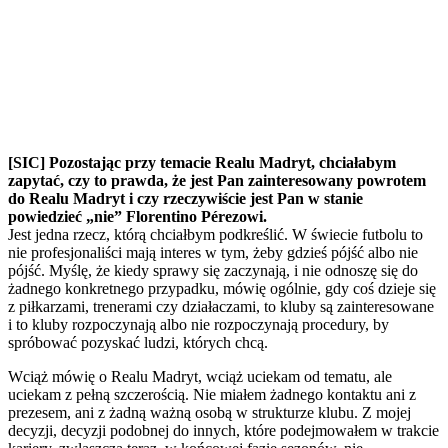
[SIC] Pozostając przy temacie Realu Madryt, chciałabym
zapytać, czy to prawda, że jest Pan zainteresowany powrotem
do Realu Madryt i czy rzeczywiście jest Pan w stanie
powiedzieć „nie” Florentino Pérezowi.
Jest jedna rzecz, którą chciałbym podkreślić. W świecie futbolu to
nie profesjonaliści mają interes w tym, żeby gdzieś pójść albo nie
pójść. Myślę, że kiedy sprawy się zaczynają, i nie odnoszę się do
żadnego konkretnego przypadku, mówię ogólnie, gdy coś dzieje się
z piłkarzami, trenerami czy działaczami, to kluby są zainteresowane
i to kluby rozpoczynają albo nie rozpoczynają procedury, by
spróbować pozyskać ludzi, których chcą.
Wciąż mówię o Realu Madryt, wciąż uciekam od tematu, ale
uciekam z pełną szczerością. Nie miałem żadnego kontaktu ani z
prezesem, ani z żadną ważną osobą w strukturze klubu. Z mojej
decyzji, decyzji podobnej do innych, które podejmowałem w trakcie