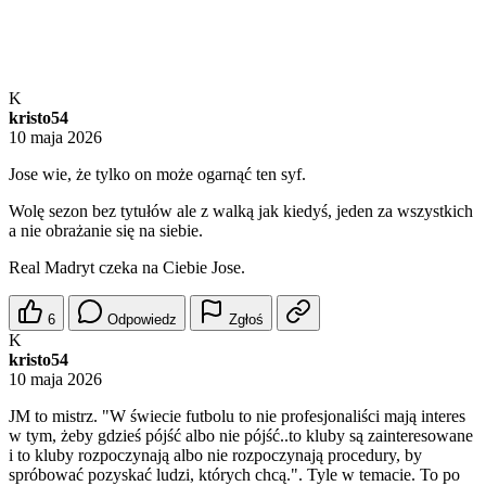
K
kristo54
10 maja 2026
Jose wie, że tylko on może ogarnąć ten syf.
Wolę sezon bez tytułów ale z walką jak kiedyś, jeden za wszystkich
a nie obrażanie się na siebie.
Real Madryt czeka na Ciebie Jose.
6
Odpowiedz
Zgłoś
K
kristo54
10 maja 2026
JM to mistrz. "W świecie futbolu to nie profesjonaliści mają interes
w tym, żeby gdzieś pójść albo nie pójść..to kluby są zainteresowane
i to kluby rozpoczynają albo nie rozpoczynają procedury, by
spróbować pozyskać ludzi, których chcą.". Tyle w temacie. To po