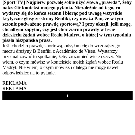
[Sport TV]
Najpierw pozwolę sobie użyć słowa „prawda”, żeby
nakreślić kontekst mojego pytania. Niezależnie od tego, co
wydarzy się do końca sezonu i biorąc pod uwagę wszystkie
krytyczne głosy ze strony Benfiki, czy uważa Pan, że w tym
sezonie podważono prawdę sportową? I przy okazji, jeśli mogę,
chciałbym zapytać, czy jest choć ziarno prawdy w liście
dziesięciu żądań wobec Realu Madryt, o której w tym tygodniu
pisała hiszpańska prasa.
Jeśli chodzi o prawdę sportową, odsyłam cię do wczorajszego
meczu drużyny B Benfiki z Académico de Viseu. Wystarczy
przeanalizować to spotkanie, żeby zrozumieć wiele rzeczy. Nie
wiem, o czym mówisz w kontekście moich żądań wobec Realu
Madryt. Nie wiem, o czym mówisz i dlatego nie mogę nawet
odpowiedzieć na to pytanie.
REKLAMA
REKLAMA
Play