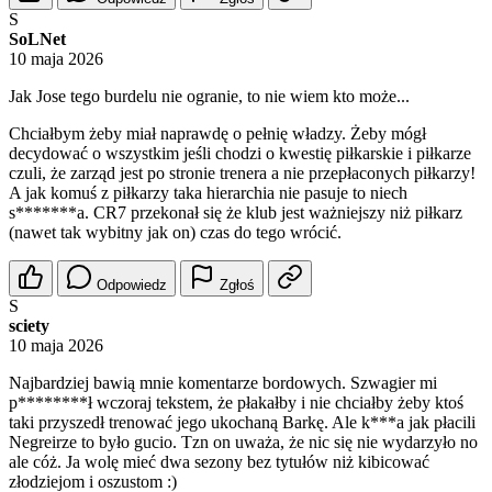
S
SoLNet
10 maja 2026
Jak Jose tego burdelu nie ogranie, to nie wiem kto może...
Chciałbym żeby miał naprawdę o pełnię władzy. Żeby mógł
decydować o wszystkim jeśli chodzi o kwestię piłkarskie i piłkarze
czuli, że zarząd jest po stronie trenera a nie przepłaconych piłkarzy!
A jak komuś z piłkarzy taka hierarchia nie pasuje to niech
s*******a. CR7 przekonał się że klub jest ważniejszy niż piłkarz
(nawet tak wybitny jak on) czas do tego wrócić.
Odpowiedz
Zgłoś
S
sciety
10 maja 2026
Najbardziej bawią mnie komentarze bordowych. Szwagier mi
p********ł wczoraj tekstem, że płakałby i nie chciałby żeby ktoś
taki przyszedł trenować jego ukochaną Barkę. Ale k***a jak płacili
Negreirze to było gucio. Tzn on uważa, że nic się nie wydarzyło no
ale cóż. Ja wolę mieć dwa sezony bez tytułów niż kibicować
złodziejom i oszustom :)