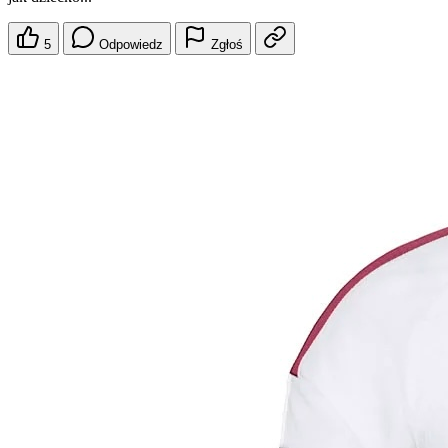
5
Odpowiedz
Zgłoś