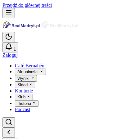
Przejdź do głównej treści
1
Zaloguj
Café Bernabéu
Aktualności
Wyniki
Skład
Kontuzje
Klub
Historia
Podcast