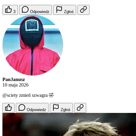
3
Odpowiedz
Zgłoś
PanJanusz
10 maja 2026
@sciety
zmień szwagra 🤣
Odpowiedz
Zgłoś