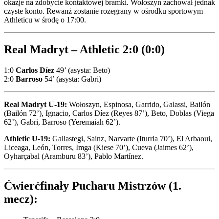
okazje na zdobycie kontaktowej bramki. Wołoszyn zachował jednak
czyste konto. Rewanż zostanie rozegrany w ośrodku sportowym
Athleticu w środę o 17:00.
Real Madryt – Athletic 2:0 (0:0)
1:0
Carlos Díez
49’ (asysta: Beto)
2:0
Barroso
54’ (asysta: Gabri)
Real Madryt U-19:
Wołoszyn, Espinosa, Garrido, Galassi, Bailón
(Bailón 72’), Ignacio, Carlos Díez (Reyes 87’), Beto, Doblas (Viega
62’), Gabri, Barroso (Yeremaiah 62’).
Athletic U-19:
Gallastegi, Sainz, Narvarte (Iturria 70’), El Arbaoui,
Liceaga, León, Torres, Imga (Kiese 70’), Cueva (Jaimes 62’),
Oyharçabal (Aramburu 83’), Pablo Martínez.
Ćwierćfinały Pucharu Mistrzów (1.
mecz):