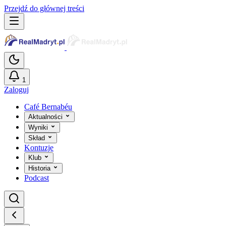
Przejdź do głównej treści
1
Zaloguj
Café Bernabéu
Aktualności
Wyniki
Skład
Kontuzje
Klub
Historia
Podcast