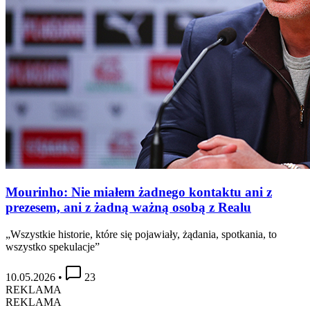
Mourinho: Nie miałem żadnego kontaktu ani z
prezesem, ani z żadną ważną osobą z Realu
„Wszystkie historie, które się pojawiały, żądania, spotkania, to
wszystko spekulacje”
10.05.2026
•
23
REKLAMA
REKLAMA