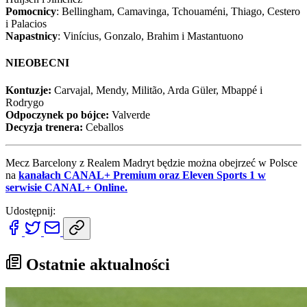
Pomocnicy
: Bellingham, Camavinga, Tchouaméni, Thiago, Cestero
i Palacios
Napastnicy
: Vinícius, Gonzalo, Brahim i Mastantuono
NIEOBECNI
Kontuzje:
Carvajal, Mendy, Militão, Arda Güler, Mbappé i
Rodrygo
Odpoczynek po bójce:
Valverde
Decyzja trenera:
Ceballos
Mecz Barcelony z Realem Madryt będzie można obejrzeć w Polsce
na
kanałach CANAL+ Premium oraz Eleven Sports 1 w
serwisie CANAL+ Online.
Udostępnij:
Ostatnie aktualności