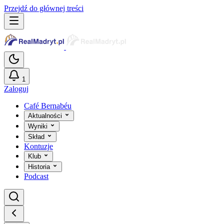
Przejdź do głównej treści
1
Zaloguj
Café Bernabéu
Aktualności
Wyniki
Skład
Kontuzje
Klub
Historia
Podcast