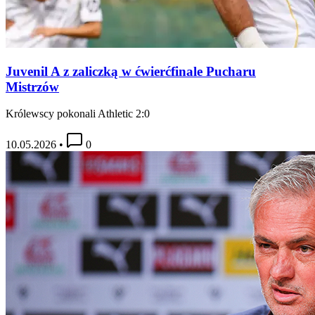
Juvenil A z zaliczką w ćwierćfinale Pucharu
Mistrzów
Królewscy pokonali Athletic 2:0
10.05.2026
•
0