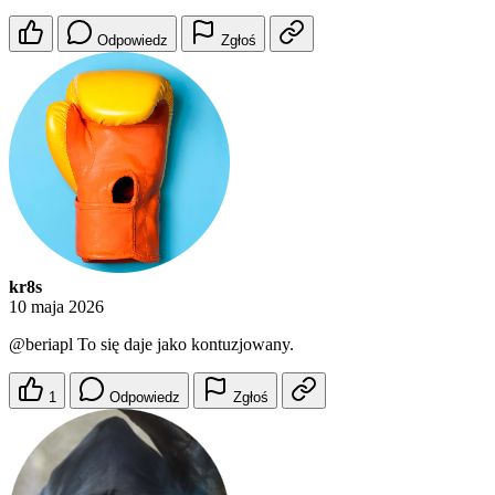
Odpowiedz
Zgłoś
kr8s
10 maja 2026
@beriapl
To się daje jako kontuzjowany.
1
Odpowiedz
Zgłoś