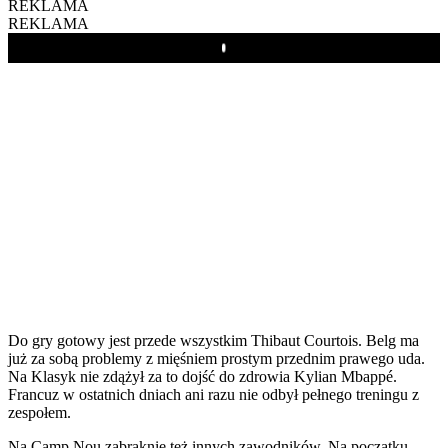
REKLAMA
REKLAMA
Play
Do gry gotowy jest przede wszystkim Thibaut Courtois. Belg ma
już za sobą problemy z mięśniem prostym przednim prawego uda.
Na Klasyk nie zdążył za to dojść do zdrowia Kylian Mbappé.
Francuz w ostatnich dniach ani razu nie odbył pełnego treningu z
zespołem.
Na Camp Nou zabraknie też innych zawodników. Na początku