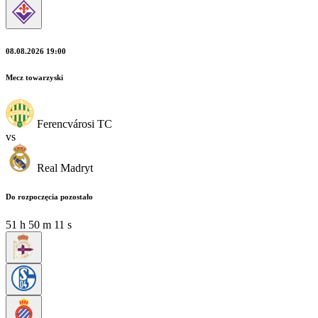
08.08.2026 19:00
Mecz towarzyski
Ferencvárosi TC
vs
Real Madryt
Do rozpoczęcia pozostało
51
h
50
m
09
s