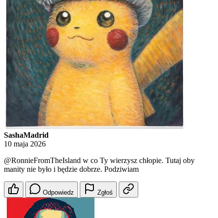
SashaMadrid
10 maja 2026
@RonnieFromTheIsland
w co Ty wierzysz chłopie. Tutaj oby
manity nie było i będzie dobrze. Podziwiam
Odpowiedz
Zgłoś