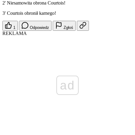
2' Niesamowita obrona Courtois!
3' Courtois obronił karnego!
1
Odpowiedz
Zgłoś
REKLAMA
ad