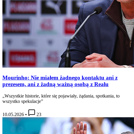
Mourinho: Nie miałem żadnego kontaktu ani z
prezesem, ani z żadną ważną osobą z Realu
„Wszystkie historie, które się pojawiały, żądania, spotkania, to
wszystko spekulacje”
10.05.2026
•
23