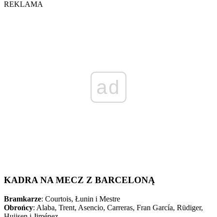
REKLAMA
ad
KADRA NA MECZ Z BARCELONĄ
Bramkarze
: Courtois, Łunin i Mestre
Obrońcy
: Alaba, Trent, Asencio, Carreras, Fran García, Rüdiger,
Huijsen i Jiménez