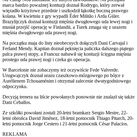
marca bardzo poważnej kontuzji doznał Rodrygo, który zerwał
więzadło krzyżowe przednie i uszkodził łąkotkę boczną prawego
kolana. W kwietniu z gry wypadli Éder Militão i Arda Güler.
Brazylijczyk doznał kontuzji mięśnia dwugłowego uda lewej nogi i
musiał przejść operację w Finlandii, a Turek zmaga się z urazem
mięśnia dwugłowego uda prawej nogi.
Na początku maja do listy nieobecnych dołączyli Dani Carvajal i
Ferland Mendy. Kapitan doznał pęknięcia paliczka dalszego piątego
palca prawej stopy, a Francuz nabawił się kontuzji ścięgna mięśnia
prostego uda prawej nogi i czeka go operacja.
W Barcelonie nie zobaczymy też oczywiście Fede Valverde.
Urugwajczyk doznał urazu czaszkowo-mózgowego po bójce z
Aurélienem Tchouaménim i otrzymał zalecenie dwutygodniowego
odpoczynku.
Decyzją trenera na liście powołanych ponownie nie znalazł się także
Dani Ceballos.
Ze szkółki powołani zostali 20-letni bramkarz Sergio Mestre, 22-
letni obrońca David Jiménez, 18-letni pomocnik Thiago Pitarch, 20-
letni pomocnik Jorge Cestero i 21-letni pomocnik César Palacios.
REKLAMA