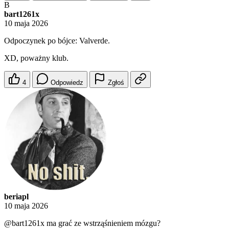
B
bart1261x
10 maja 2026
Odpoczynek po bójce: Valverde.
XD, poważny klub.
4
Odpowiedz
Zgłoś
beriapl
10 maja 2026
@bart1261x
ma grać ze wstrząśnieniem mózgu?