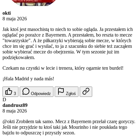
okti
8 maja 2026
Jak ktoś jest masochistą to niech to sobie ogląda. Ja przestałem ich
oglądać po porażce z Bayernem. A przestałem, bo reszta to mecze
"towarzyskie". A że piłkarzyki wybierają sobie mecze, w których
chce im się grać i wysilać, to ja z szacunku do siebie też zacząłem
sobie wybierać mecze do obejrzenia. W tym sezonie już im
podziękowałem.
Czekam na czystki w lecie i trenera, który ogarnie ten burdel!
¡Hala Madrid y nada más!
3
Odpowiedz
Zgłoś
D
dandrusz89
8 maja 2026
@okti
Zrobiłem tak samo. Mecz z Bayernem przelał czarę goryczy.
Jeśli nie przyjdzie tu ktoś taki jak Mourinho i nie poukłada tego
bajzlu to odpuszczę i przyszły sezon.