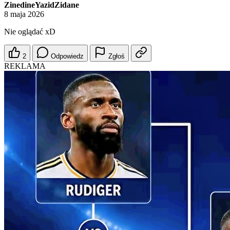
ZinedineYazidZidane
8 maja 2026
Nie oglądać xD
2
Odpowiedz
Zgłoś
REKLAMA