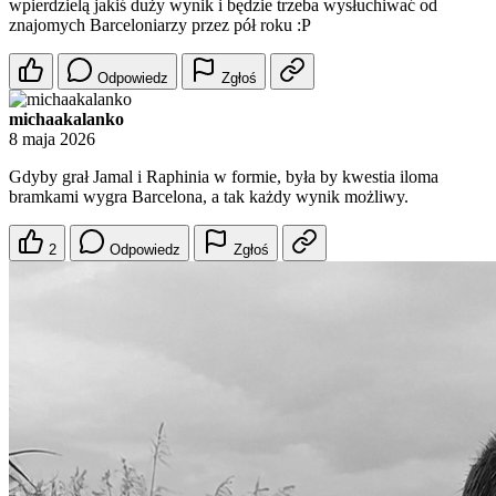
wpierdzielą jakiś duży wynik i będzie trzeba wysłuchiwać od
znajomych Barceloniarzy przez pół roku :P
Odpowiedz
Zgłoś
michaakalanko
8 maja 2026
Gdyby grał Jamal i Raphinia w formie, była by kwestia iloma
bramkami wygra Barcelona, a tak każdy wynik możliwy.
2
Odpowiedz
Zgłoś