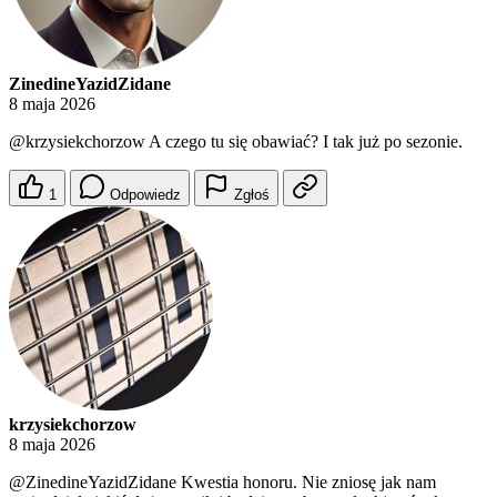
ZinedineYazidZidane
8 maja 2026
@krzysiekchorzow
A czego tu się obawiać? I tak już po sezonie.
1
Odpowiedz
Zgłoś
krzysiekchorzow
8 maja 2026
@ZinedineYazidZidane
Kwestia honoru. Nie zniosę jak nam