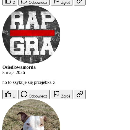
2
Odpowiedz
Zgłoś
Osiedlowamorda
8 maja 2026
no to szykuje się przejebka :/
1
Odpowiedz
Zgłoś