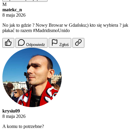
M
matekc_n
8 maja 2026
No jak to gdzie ? Nowy Browar w Gdańsku;) kto się wybiera ? jak
płakać to razem #MadridismoUnido
Odpowiedz
Zgłoś
krysiu09
8 maja 2026
A komu to potrzebne?