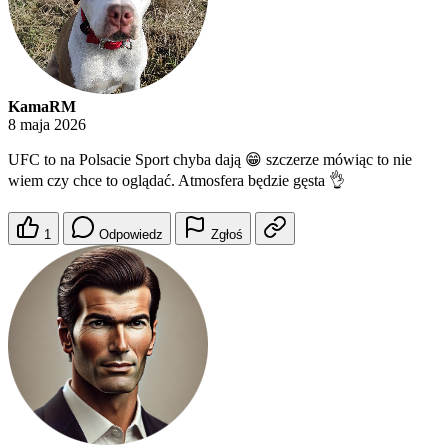
KamaRM
8 maja 2026
UFC to na Polsacie Sport chyba dają 😁 szczerze mówiąc to nie
wiem czy chce to oglądać. Atmosfera będzie gęsta 👌
1
Odpowiedz
Zgłoś