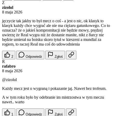
Z
zizolul
8 maja 2026
jęczycie tak jakby to był mecz o coś - a jest o nic, ok klasyk to
klasyk każdy chce wygrać ale nie ma ciężaru gatunkowego. Co to
oznacza? że o jakieś kompromitacji nie będzie mowy, prędzej
uwierzę że Real wygra niż że dostanie manite, nikt z 8arcy nie
będzie umierał na boisku skoro tytuł w kieszeni a mundial za
rogiem, to raczej Real ma coś do udowodnienia
2
Odpowiedz
Zgłoś
R
rafabro
8 maja 2026
@zizolul
Każdy mecz jest o wygraną i pokazanie jaj. Nawet bez trofeum.
A w tym roku było by odebranie im mistrzostwa w tym meczu
nawet.. warto
1
Odpowiedz
Zgłoś