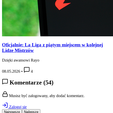
Oficjalnie: La Liga z piątym miejscem w kolejnej
Lidze Mistrzów
Dzięki awansowi Rayo
08.05.2026
•
4
Komentarze
(54)
Musisz być zalogowany, aby dodać komentarz.
Zaloguj się
Najnowsze
Najlepsze