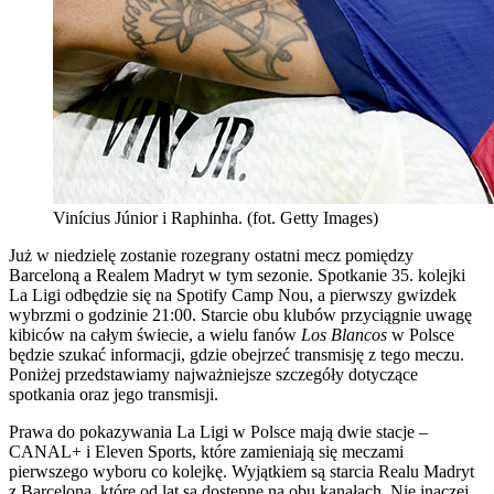
Vinícius Júnior i Raphinha. (fot. Getty Images)
Już w niedzielę zostanie rozegrany ostatni mecz pomiędzy
Barceloną a Realem Madryt w tym sezonie. Spotkanie 35. kolejki
La Ligi odbędzie się na Spotify Camp Nou, a pierwszy gwizdek
wybrzmi o godzinie 21:00. Starcie obu klubów przyciągnie uwagę
kibiców na całym świecie, a wielu fanów
Los Blancos
w Polsce
będzie szukać informacji, gdzie obejrzeć transmisję z tego meczu.
Poniżej przedstawiamy najważniejsze szczegóły dotyczące
spotkania oraz jego transmisji.
Prawa do pokazywania La Ligi w Polsce mają dwie stacje –
CANAL+ i Eleven Sports, które zamieniają się meczami
pierwszego wyboru co kolejkę. Wyjątkiem są starcia Realu Madryt
z Barceloną, które od lat są dostępne na obu kanałach. Nie inaczej