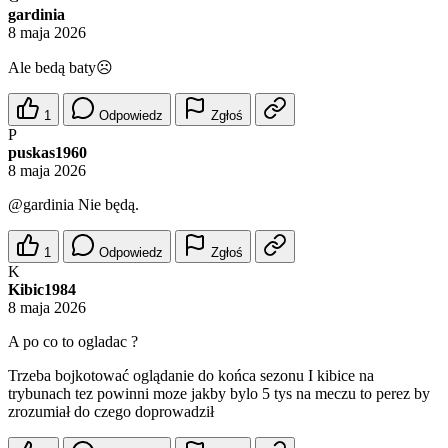
gardinia
8 maja 2026
Ale bedą baty☹️
1
Odpowiedz
Zgłoś
P
puskas1960
8 maja 2026
@gardinia
Nie będą.
1
Odpowiedz
Zgłoś
K
Kibic1984
8 maja 2026
A po co to ogladac ?
Trzeba bojkotować oglądanie do końca sezonu I kibice na
trybunach tez powinni moze jakby bylo 5 tys na meczu to perez by
zrozumiał do czego doprowadził