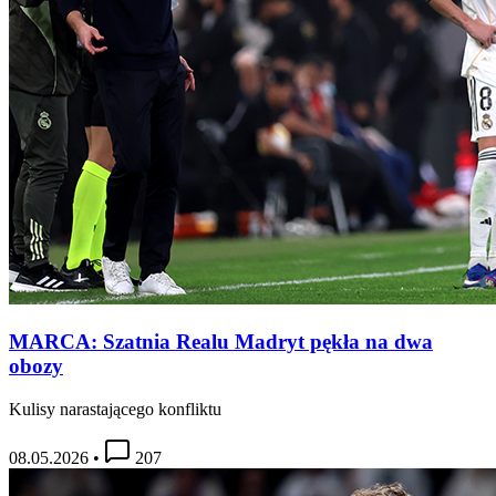
MARCA: Szatnia Realu Madryt pękła na dwa
obozy
Kulisy narastającego konfliktu
08.05.2026
•
207