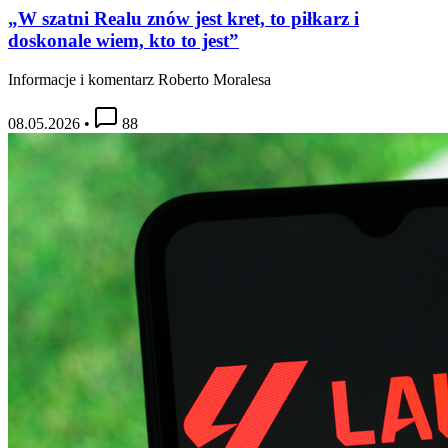
„W szatni Realu znów jest kret, to piłkarz i
doskonale wiem, kto to jest”
Informacje i komentarz Roberto Moralesa
08.05.2026
•
88