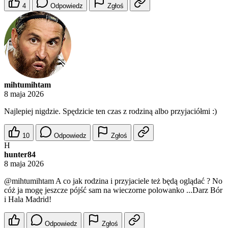
4
Odpowiedz
Zgłoś
mihtumihtam
8 maja 2026
Najlepiej nigdzie. Spędzicie ten czas z rodziną albo przyjaciółmi :)
10
Odpowiedz
Zgłoś
H
hunter84
8 maja 2026
@mihtumihtam
A co jak rodzina i przyjaciele też będą oglądać ? No
cóż ja mogę jeszcze pójść sam na wieczorne polowanko ...Darz Bór
i Hala Madrid!
Odpowiedz
Zgłoś