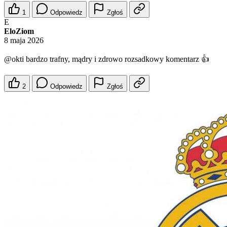
1
Odpowiedz
Zgłoś
E
EloZiom
8 maja 2026
@okti
bardzo trafny, mądry i zdrowo rozsadkowy komentarz 👍
2
Odpowiedz
Zgłoś