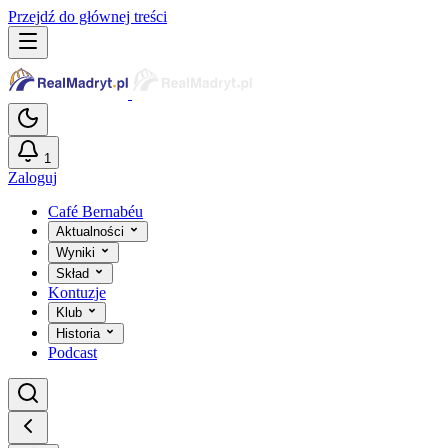
Przejdź do głównej treści
1
Zaloguj
Café Bernabéu
Aktualności
Wyniki
Skład
Kontuzje
Klub
Historia
Podcast