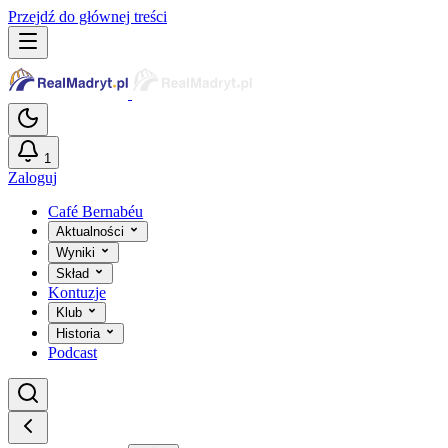
Przejdź do głównej treści
1
Zaloguj
Café Bernabéu
Aktualności
Wyniki
Skład
Kontuzje
Klub
Historia
Podcast