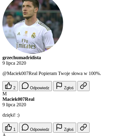
grzechumadridista
9 lipca 2020
@Maciek007Real
Popieram Twoje słowa w 100%.
2
Odpowiedz
Zgłoś
M
Maciek007Real
9 lipca 2020
dzięki! :)
1
Odpowiedz
Zgłoś
A