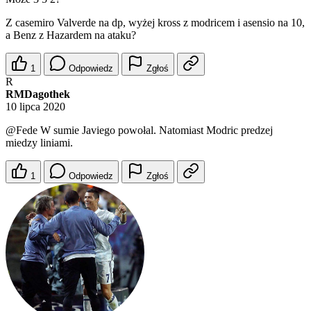
Z casemiro Valverde na dp, wyżej kross z modricem i asensio na 10,
a Benz z Hazardem na ataku?
1
Odpowiedz
Zgłoś
R
RMDagothek
10 lipca 2020
@Fede
W sumie Javiego powołal. Natomiast Modric predzej
miedzy liniami.
1
Odpowiedz
Zgłoś