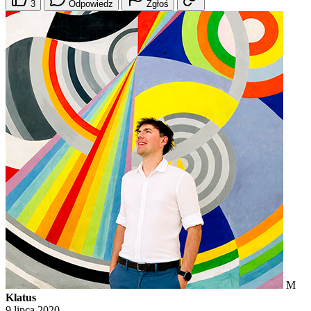
3
Odpowiedz
Zgłoś
M
Klatus
9 lipca 2020