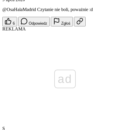
@OsaHalaMadrid
Czytanie nie boli, poważnie :d
6
Odpowiedz
Zgłoś
REKLAMA
ad
S