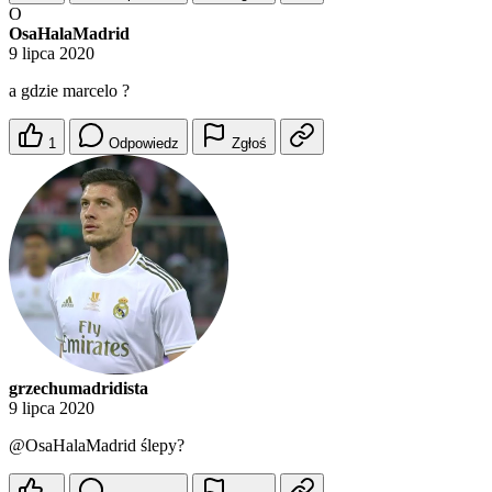
O
OsaHalaMadrid
9 lipca 2020
a gdzie marcelo ?
1
Odpowiedz
Zgłoś
grzechumadridista
9 lipca 2020
@OsaHalaMadrid
ślepy?