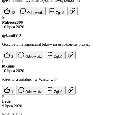
@Ramosik94
wytłumaczysz ten swój bełkot ???
12
Odpowiedz
Zgłoś
M
Mikeee2806
10 lipca 2020
@kamil512
Gość pewnie zapomniał leków na uspokojenie przyjąć
2
Odpowiedz
Zgłoś
L
lukmas
10 lipca 2020
Kierowca autobusu w Warszawie
1
Odpowiedz
Zgłoś
F
Fede
9 lipca 2020
Może 3 5 2?