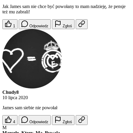
Jak James sam nie chce być powołany to mam nadzieję, że pensje
też mu zabrali!
1
Odpowiedz
Zgłoś
Chudy8
10 lipca 2020
James sam siebie nie powołał
4
Odpowiedz
Zgłoś
M
Marcelo_Ktory_Ma_Rywala