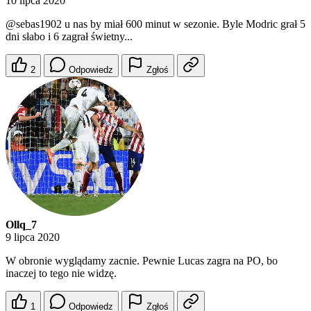
10 lipca 2020
@sebas1902
u nas by miał 600 minut w sezonie. Byle Modric grał 5
dni słabo i 6 zagrał świetny...
2
Odpowiedz
Zgłoś
Ollq_7
9 lipca 2020
W obronie wyglądamy zacnie. Pewnie Lucas zagra na PO, bo
inaczej to tego nie widzę.
1
Odpowiedz
Zgłoś