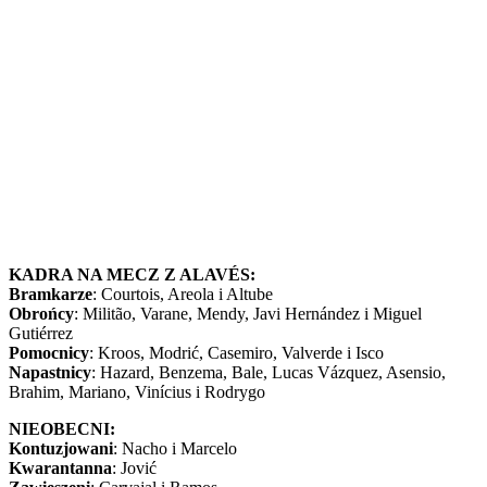
KADRA NA MECZ Z ALAVÉS:
Bramkarze
: Courtois, Areola i Altube
Obrońcy
: Militão, Varane, Mendy, Javi Hernández i Miguel
Gutiérrez
Pomocnicy
: Kroos, Modrić, Casemiro, Valverde i Isco
Napastnicy
: Hazard, Benzema, Bale, Lucas Vázquez, Asensio,
Brahim, Mariano, Vinícius i Rodrygo
NIEOBECNI:
Kontuzjowani
: Nacho i Marcelo
Kwarantanna
: Jović