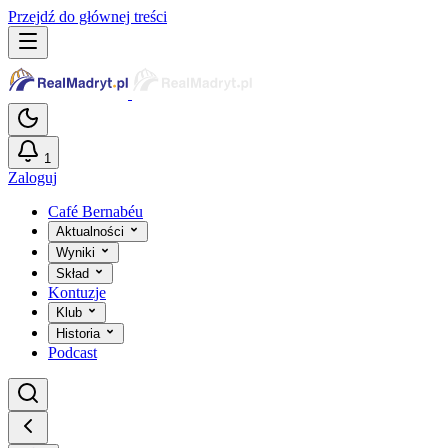
Przejdź do głównej treści
1
Zaloguj
Café Bernabéu
Aktualności
Wyniki
Skład
Kontuzje
Klub
Historia
Podcast