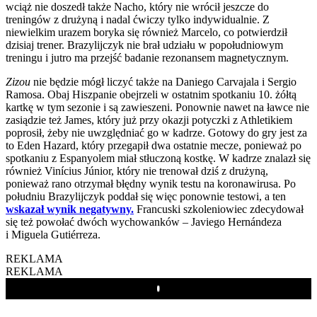
wciąż nie doszedł także Nacho, który nie wrócił jeszcze do
treningów z drużyną i nadal ćwiczy tylko indywidualnie. Z
niewielkim urazem boryka się również Marcelo, co potwierdził
dzisiaj trener. Brazylijczyk nie brał udziału w popołudniowym
treningu i jutro ma przejść badanie rezonansem magnetycznym.
Zizou
nie będzie mógł liczyć także na Daniego Carvajala i Sergio
Ramosa. Obaj Hiszpanie obejrzeli w ostatnim spotkaniu 10. żółtą
kartkę w tym sezonie i są zawieszeni. Ponownie nawet na ławce nie
zasiądzie też James, który już przy okazji potyczki z Athletikiem
poprosił, żeby nie uwzględniać go w kadrze. Gotowy do gry jest za
to Eden Hazard, który przegapił dwa ostatnie mecze, ponieważ po
spotkaniu z Espanyolem miał stłuczoną kostkę. W kadrze znalazł się
również Vinícius Júnior, który nie trenował dziś z drużyną,
ponieważ rano otrzymał błędny wynik testu na koronawirusa. Po
południu Brazylijczyk poddał się więc ponownie testowi, a ten
wskazał wynik negatywny.
Francuski szkoleniowiec zdecydował
się też powołać dwóch wychowanków – Javiego Hernándeza
i Miguela Gutiérreza.
REKLAMA
REKLAMA
Play