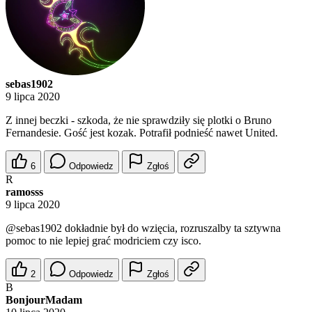
sebas1902
9 lipca 2020
Z innej beczki - szkoda, że nie sprawdziły się plotki o Bruno
Fernandesie. Gość jest kozak. Potrafił podnieść nawet United.
6
Odpowiedz
Zgłoś
R
ramosss
9 lipca 2020
@sebas1902
dokładnie był do wzięcia, rozruszalby ta sztywna
pomoc to nie lepiej grać modriciem czy isco.
2
Odpowiedz
Zgłoś
B
BonjourMadam