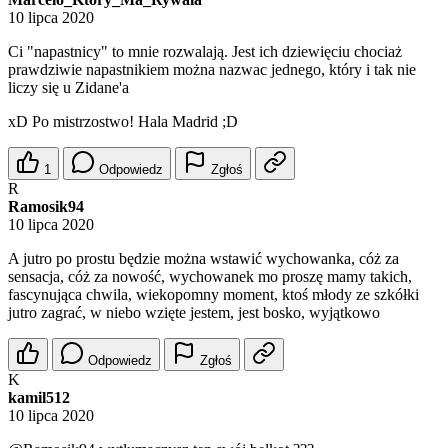
10 lipca 2020
Ci "napastnicy" to mnie rozwalają. Jest ich dziewięciu chociaż
prawdziwie napastnikiem można nazwac jednego, który i tak nie
liczy się u Zidane'a
xD Po mistrzostwo! Hala Madrid ;D
1
Odpowiedz
Zgłoś
R
Ramosik94
10 lipca 2020
A jutro po prostu będzie można wstawić wychowanka, cóż za
sensacja, cóż za nowość, wychowanek mo proszę mamy takich,
fascynująca chwila, wiekopomny moment, ktoś młody ze szkółki
jutro zagrać, w niebo wzięte jestem, jest bosko, wyjątkowo
Odpowiedz
Zgłoś
K
kamil512
10 lipca 2020