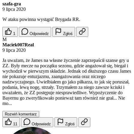
szafa-gra
9 lipca 2020
W ataku powinna wystąpić Brygada RR.
1
Odpowiedz
Zgłoś
M
Maciek007Real
9 lipca 2020
Ja uważam, że James na własne życzenie zaprzepaścił szanse gry u
ZZ. Były mecze na początku sezonu, gdzie angażował się, biegał i
wychodził w pierwszym składzie. Jednak od dłuższego czasu James
nie pokazuje entuzjazmu, zaangażowania oraz niczego
nadzwyczajnego. Uwielbiałem go jako piłkarza, to jak się poruszał,
podania, lewą nogę, strzały. Trzymałem za niego zawsze kciuki i
uważałem, że ZZ postępuje niesprawiedliwe. Wypożyczenie do
Bayernu go zweryfikowało ponieważ tam również nie grał... Nie
mo...
Rozwiń komentarz
11
Odpowiedz
Zgłoś