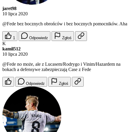
jaret98
10 lipca 2020
@Fede
bez bocznych obrońców i bez bocznych pomocników. Aha
1
Odpowiedz
Zgłoś
K
kamil512
10 lipca 2020
@Fede
no może, ale z Lucasem/Rodrygo i Vinim/Hazardem na
bokach a defensywe zabezpieczają Case z Fede
Odpowiedz
Zgłoś