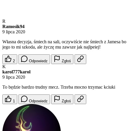
R
Ramosik94
9 lipca 2020
Własna decyzja, śmiech na sali, oczywiście nie śmiech z Jamesa bo
jego to mi szkoda, ale życzę mu zawsze jak najlpeiej!
2
Odpowiedz
Zgłoś
K
karol777karol
9 lipca 2020
To będzie bardzo trudny mecz. Trzeba mocno trzymac kciuki
1
Odpowiedz
Zgłoś