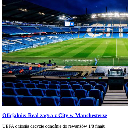
Oficjalnie: Real zagra z City w Manchesterze
UEFA ogłosiła decyzję odnośnie do rewanżów 1/8 finału