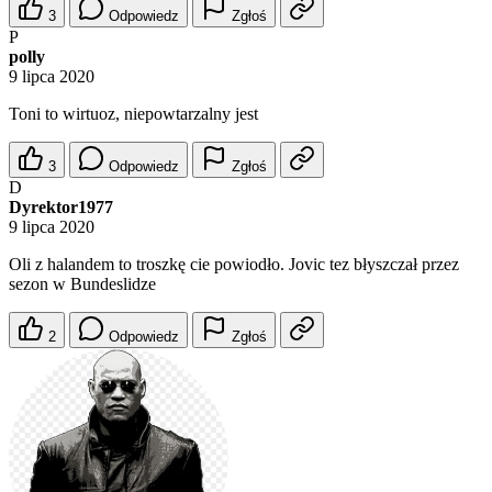
3
Odpowiedz
Zgłoś
P
polly
9 lipca 2020
Toni to wirtuoz, niepowtarzalny jest
3
Odpowiedz
Zgłoś
D
Dyrektor1977
9 lipca 2020
Oli z halandem to troszkę cie powiodło. Jovic tez błyszczał przez
sezon w Bundeslidze
2
Odpowiedz
Zgłoś