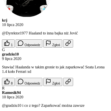
krj
10 lipca 2020
@Dyrektor1977
Haaland to inna bajka niż Jović
1
Odpowiedz
Zgłoś
G
gradziu10
9 lipca 2020
Stawiać Haalanda w takim gronie to jak zaparkować Seata Leona
1.4 koło Ferrari xd
8
Odpowiedz
Zgłoś
R
Ramosik94
10 lipca 2020
@gradziu10
i co z tego? Zaparkować można zawsze