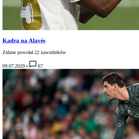
Kadra na Alavés
Zidane powołał 22 zawodników
09.07.2020
•
67