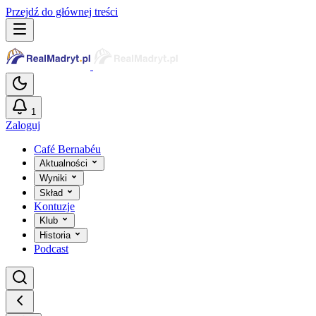
Przejdź do głównej treści
1
Zaloguj
Café Bernabéu
Aktualności
Wyniki
Skład
Kontuzje
Klub
Historia
Podcast