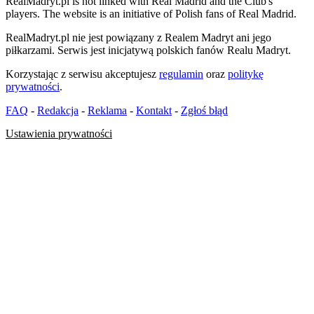
RealMadryt.pl is not linked with Real Madrid and the Club's
players. The website is an initiative of Polish fans of Real Madrid.
RealMadryt.pl nie jest powiązany z Realem Madryt ani jego
piłkarzami. Serwis jest inicjatywą polskich fanów Realu Madryt.
Korzystając z serwisu akceptujesz
regulamin
oraz
politykę
prywatności
.
FAQ
-
Redakcja
-
Reklama
-
Kontakt
-
Zgłoś błąd
Ustawienia prywatności