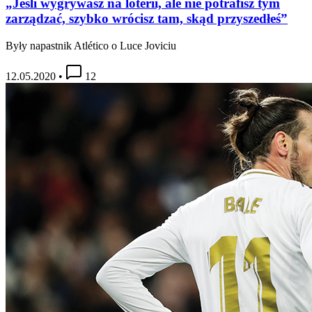
„Jeśli wygrywasz na loterii, ale nie potrafisz tym
zarządzać, szybko wrócisz tam, skąd przyszedłeś”
Były napastnik Atlético o Luce Joviciu
12.05.2020
•
12