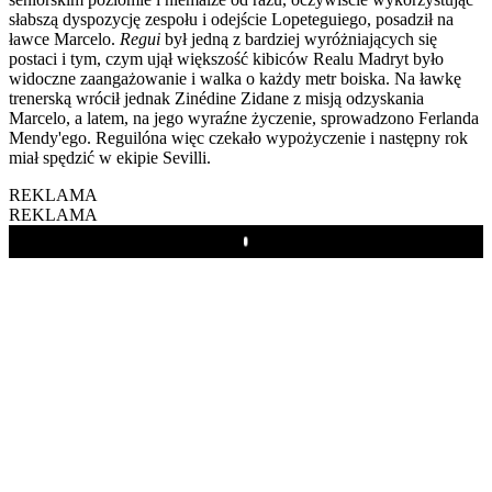
słabszą dyspozycję zespołu i odejście Lopeteguiego, posadził na
ławce Marcelo.
Regui
był jedną z bardziej wyróżniających się
postaci i tym, czym ujął większość kibiców Realu Madryt było
widoczne zaangażowanie i walka o każdy metr boiska. Na ławkę
trenerską wrócił jednak Zinédine Zidane z misją odzyskania
Marcelo, a latem, na jego wyraźne życzenie, sprowadzono Ferlanda
Mendy'ego. Reguilóna więc czekało wypożyczenie i następny rok
miał spędzić w ekipie Sevilli.
REKLAMA
REKLAMA
Play