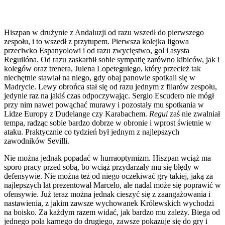
Hiszpan w drużynie z Andaluzji od razu wszedł do pierwszego
zespołu, i to wszedł z przytupem. Pierwsza kolejka ligowa
przeciwko Espanyolowi i od razu zwycięstwo, gol i asysta
Reguilóna. Od razu zaskarbił sobie sympatię zarówno kibiców, jak i
kolegów oraz trenera, Julena Lopeteguiego, który przecież tak
niechętnie stawiał na niego, gdy obaj panowie spotkali się w
Madrycie. Lewy obrońca stał się od razu jednym z filarów zespołu,
jedynie raz na jakiś czas odpoczywając. Sergio Escudero nie mógł
przy nim nawet powąchać murawy i pozostały mu spotkania w
Lidze Europy z Dudelange czy Karabachem.
Regui
zaś nie zwalniał
tempa, radząc sobie bardzo dobrze w obronie i wprost świetnie w
ataku. Praktycznie co tydzień był jednym z najlepszych
zawodników Sevilli.
Nie można jednak popadać w hurraoptymizm. Hiszpan wciąż ma
sporo pracy przed sobą, bo wciąż przydarzały mu się błędy w
defensywie. Nie można też od niego oczekiwać gry takiej, jaką za
najlepszych lat prezentował Marcelo, ale nadal może się poprawić w
ofensywie. Już teraz można jednak cieszyć się z zaangażowania i
nastawienia, z jakim zawsze wychowanek Królewskich wychodzi
na boisko. Za każdym razem widać, jak bardzo mu zależy. Biega od
jednego pola karnego do drugiego, zawsze pokazuje się do gry i