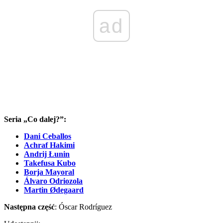
ad
Seria „Co dalej?”:
Dani Ceballos
Achraf Hakimi
Andrij Łunin
Takefusa Kubo
Borja Mayoral
Álvaro Odriozola
Martin Ødegaard
Następna część
: Óscar Rodríguez