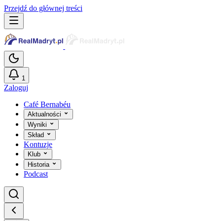
Przejdź do głównej treści
1
Zaloguj
Café Bernabéu
Aktualności
Wyniki
Skład
Kontuzje
Klub
Historia
Podcast