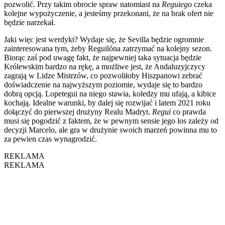
pozwolić. Przy takim obrocie spraw natomiast na
Reguiego
czeka
kolejne wypożyczenie, a jesteśmy przekonani, że na brak ofert nie
będzie narzekał.
Jaki więc jest werdykt? Wydaje się, że Sevilla będzie ogromnie
zainteresowana tym, żeby Reguilóna zatrzymać na kolejny sezon.
Biorąc zaś pod uwagę fakt, że najpewniej taka sytuacja będzie
Królewskim bardzo na rękę, a możliwe jest, że Andaluzyjczycy
zagrają w Lidze Mistrzów, co pozwoliłoby Hiszpanowi zebrać
doświadczenie na najwyższym poziomie, wydaje się to bardzo
dobrą opcją. Lopetegui na niego stawia, koledzy mu ufają, a kibice
kochają. Idealne warunki, by dalej się rozwijać i latem 2021 roku
dołączyć do pierwszej drużyny Realu Madryt.
Regui
co prawda
musi się pogodzić z faktem, że w pewnym sensie jego los zależy od
decyzji Marcelo, ale gra w drużynie swoich marzeń powinna mu to
za pewien czas wynagrodzić.
REKLAMA
REKLAMA