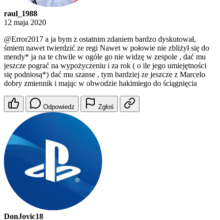
raul_1988
12 maja 2020
@Error2017
a ja bym z ostatnim zdaniem bardzo dyskutował,
śmiem nawet twierdzić ze regi Nawet w połowie nie zbliżył się do
mendy* ja na te chwile w ogóle go nie widzę w zespole , dać mu
jeszcze pograć na wypożyczeniu i za rok ( o ile jego umiejętności
się podniosą*) dać mu szanse , tym bardziej ze jeszcze z Marcelo
dobry zmiennik i mając w obwodzie hakimiego do ściągnięcia
Odpowiedz
Zgłoś
DonJovic18