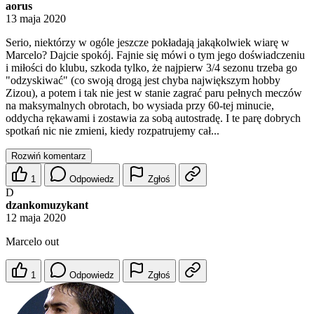
aorus
13 maja 2020
Serio, niektórzy w ogóle jeszcze pokładają jakąkolwiek wiarę w
Marcelo? Dajcie spokój. Fajnie się mówi o tym jego doświadczeniu
i miłości do klubu, szkoda tylko, że najpierw 3/4 sezonu trzeba go
"odzyskiwać" (co swoją drogą jest chyba największym hobby
Zizou), a potem i tak nie jest w stanie zagrać paru pełnych meczów
na maksymalnych obrotach, bo wysiada przy 60-tej minucie,
oddycha rękawami i zostawia za sobą autostradę. I te parę dobrych
spotkań nic nie zmieni, kiedy rozpatrujemy cał...
Rozwiń komentarz
1
Odpowiedz
Zgłoś
D
dzankomuzykant
12 maja 2020
Marcelo out
1
Odpowiedz
Zgłoś