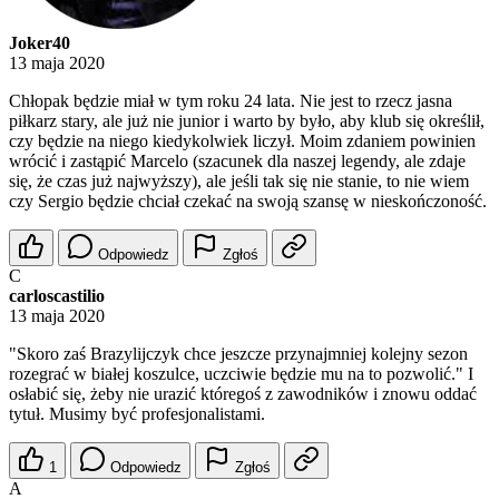
Joker40
13 maja 2020
Chłopak będzie miał w tym roku 24 lata. Nie jest to rzecz jasna
piłkarz stary, ale już nie junior i warto by było, aby klub się określił,
czy będzie na niego kiedykolwiek liczył. Moim zdaniem powinien
wrócić i zastąpić Marcelo (szacunek dla naszej legendy, ale zdaje
się, że czas już najwyższy), ale jeśli tak się nie stanie, to nie wiem
czy Sergio będzie chciał czekać na swoją szansę w nieskończoność.
Odpowiedz
Zgłoś
C
carloscastilio
13 maja 2020
"Skoro zaś Brazylijczyk chce jeszcze przynajmniej kolejny sezon
rozegrać w białej koszulce, uczciwie będzie mu na to pozwolić." I
osłabić się, żeby nie urazić któregoś z zawodników i znowu oddać
tytuł. Musimy być profesjonalistami.
1
Odpowiedz
Zgłoś
A