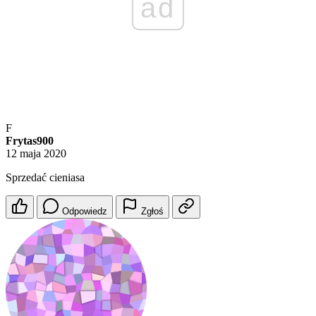
ad
F
Frytas900
12 maja 2020
Sprzedać cieniasa
Odpowiedz
Zgłoś