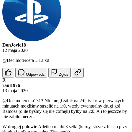
DonJovic18
12 maja 2020
@Decimotercera1313
xd
Odpowiedz
Zgłoś
R
raul1976
13 maja 2020
@Decimotercera1313
Nie mógł zabić na 2:0, tylko w pierwszych
minutach mogliśmy strzelić na 1:0, wtedy ewentualny drugi gol
Ramosa (o ile byśmy się nie cofnęli) byłby na 2:0. A i to jeszcze by
nie zabiło meczu.
W drugiej połowie Atletico miało 3 setki (karny, strzał z bliska przy
słupku i gol), a my jedną (Benzema).