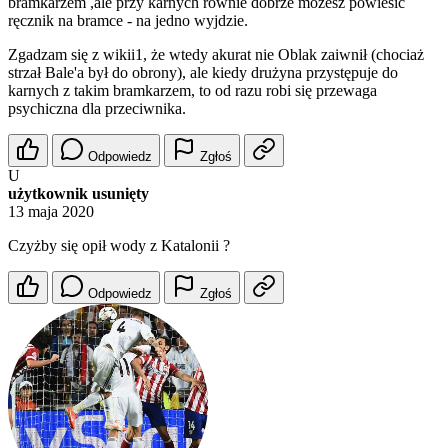
bramkarzem ,ale przy karnych równie dobrze możesz powiesić
ręcznik na bramce - na jedno wyjdzie.
Zgadzam się z wikii1, że wtedy akurat nie Oblak zaiwnił (chociaż
strzał Bale'a był do obrony), ale kiedy drużyna przystępuje do
karnych z takim bramkarzem, to od razu robi się przewaga
psychiczna dla przeciwnika.
Odpowiedz
Zgłoś
U
użytkownik usunięty
13 maja 2020
Czyżby się opił wody z Katalonii ?
Odpowiedz
Zgłoś