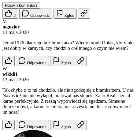
Rozwiń komentarz
3
Odpowiedz
Zgłoś
M
mguzior
13 maja 2020
@raul1976
dlaczego bez bramkarza? Wtedy bronił Oblak, który nie
jest dobry w karnych, czy chodzi o coś innego o czym nie wiem?
Odpowiedz
Zgłoś
W
wikkii1
13 maja 2020
Tak chyba o to mi chodziło, ale nie zgodzę się z bramkarzem. U nas
Navas też nic nie wyłapał, uratował nas słupek. Za to Real strzelał
karne perfekcyjnie. Z resztą wypowiedzi się zgadzam, Simeone
dobrze mówi, a karne to loteria, na szczęście udało się znów utrzeć
im nosa!
Odpowiedz
Zgłoś