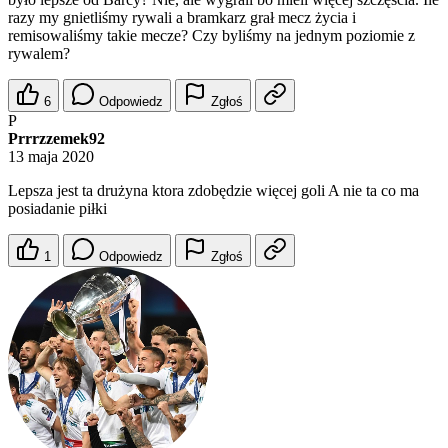
razy my gnietliśmy rywali a bramkarz grał mecz życia i
remisowaliśmy takie mecze? Czy byliśmy na jednym poziomie z
rywalem?
6
Odpowiedz
Zgłoś
P
Prrrzzemek92
13 maja 2020
Lepsza jest ta drużyna ktora zdobędzie więcej goli A nie ta co ma
posiadanie piłki
1
Odpowiedz
Zgłoś