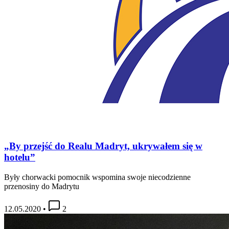
„By przejść do Realu Madryt, ukrywałem się w
hotelu”
Były chorwacki pomocnik wspomina swoje niecodzienne
przenosiny do Madrytu
12.05.2020
•
2