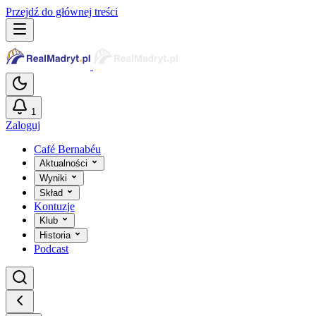
Przejdź do głównej treści
1
Zaloguj
Café Bernabéu
Aktualności
Wyniki
Skład
Kontuzje
Klub
Historia
Podcast