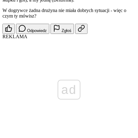
W dogrywce żadna drużyna nie miała dobrych sytuacji - więc o
czym ty mówisz?
Odpowiedz
Zgłoś
REKLAMA
ad