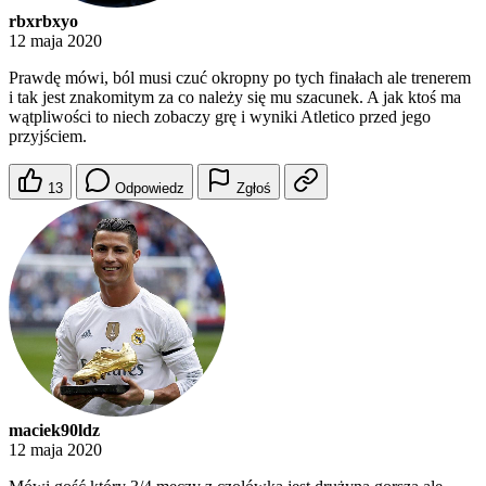
rbxrbxyo
12 maja 2020
Prawdę mówi, ból musi czuć okropny po tych finałach ale trenerem
i tak jest znakomitym za co należy się mu szacunek. A jak ktoś ma
wątpliwości to niech zobaczy grę i wyniki Atletico przed jego
przyjściem.
13
Odpowiedz
Zgłoś
maciek90ldz
12 maja 2020