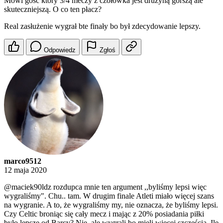
Mówi gość który 3/4 meczy z czołówka jest drużyną gorszą ale
skuteczniejszą. O co ten płacz?
Real zasłużenie wygrał bte finały bo był zdecydowanie lepszy.
Odpowiedz
Zgłoś
marco9512
12 maja 2020
@maciek90ldz
rozdupca mnie ten argument ,,byliśmy lepsi więc
wygraliśmy". Chu.. tam. W drugim finale Atleti miało więcej szans
na wygranie. A to, że wygraliśmy my, nie oznacza, że byliśmy lepsi.
Czy Celtic broniąc się cały mecz i mając z 20% posiadania piłki
było lepsze od Barcy? Nie, ale wygrali bo mieli więcej szczęścia. Ile