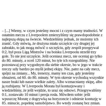
– [...] Wiemy, w czym jesteśmy mocni i z czym mamy trudności. W
ostatnim meczu z Liverpoolem zmierzyliśmy się prawdopodobnie z
najlepszą ekipą na świecie. Wiedzieliśmy jednak, że możemy ich
zranić. Gdy mówią, że drużyna miała szczęście czy drugiej jej
zabrakło, to jak mogą mówić o szczęściu, gdy zespół przegrywał
0:2, był poza Ligą Mistrzów i na boisku Liverpoolu strzelił trzy
gole. To nie jest szczęście. Jeśli oceniasz mecz, nie oceniaj go tylko
do 80. minuty, a oceń 120 minut, bo tyle ich rozegraliśmy. Nie
pozostawaj przy wygodnym dla siebie okresie, bo w jego w trakcie
rzeczy szły bardzo po myśli jednej ekipy. Nie, patrz na cały mecz,
spójrz na zmiany... My, trenerzy, mamy ten czas, gdy jesteśmy
obnażeni, od 60. do 80. minuty. W tym okresie wychodzą wszystkie
nasze braki lub nasze wielkie zalety. Albo wzmacniamy ekipę, albo
ją rozbijamy. W Liverpoolu Morata był kontuzjowany i
wiedzieliśmy, że jeśli wejdzie, to uraz się odnowi. Przegrywaliśmy
0:1, zostawało 10 minut i presja rosła. Mówiłem sobie: jeśli
wpuszczę Moratę z dogrywką na horyzoncie i odniesie kontuzję w
85. minucie, popełnię samobójstwo. Bo wtedy zostanę bez zmian.