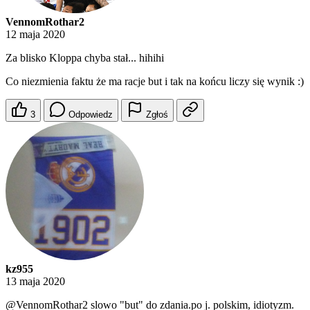
VennomRothar2
12 maja 2020
Za blisko Kloppa chyba stał... hihihi
Co niezmienia faktu że ma racje but i tak na końcu liczy się wynik :)
3
Odpowiedz
Zgłoś
kz955
13 maja 2020
@VennomRothar2
slowo "but" do zdania.po j. polskim, idiotyzm.