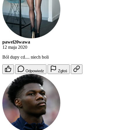
pawel20wawa
12 maja 2020
Ból dupy cd.... niech boli
Odpowiedz
Zgłoś