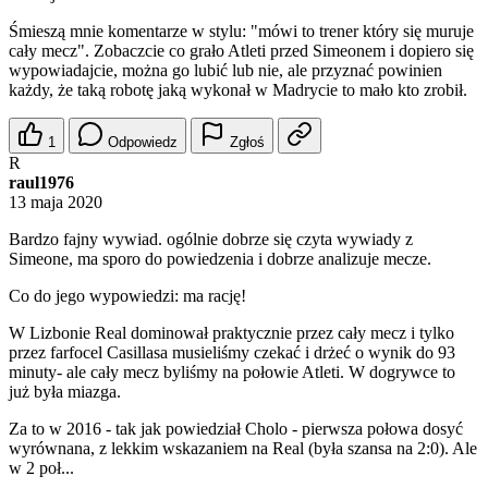
Śmieszą mnie komentarze w stylu: "mówi to trener który się muruje
cały mecz". Zobaczcie co grało Atleti przed Simeonem i dopiero się
wypowiadajcie, można go lubić lub nie, ale przyznać powinien
każdy, że taką robotę jaką wykonał w Madrycie to mało kto zrobił.
1
Odpowiedz
Zgłoś
R
raul1976
13 maja 2020
Bardzo fajny wywiad. ogólnie dobrze się czyta wywiady z
Simeone, ma sporo do powiedzenia i dobrze analizuje mecze.
Co do jego wypowiedzi: ma rację!
W Lizbonie Real dominował praktycznie przez cały mecz i tylko
przez farfocel Casillasa musieliśmy czekać i drżeć o wynik do 93
minuty- ale cały mecz byliśmy na połowie Atleti. W dogrywce to
już była miazga.
Za to w 2016 - tak jak powiedział Cholo - pierwsza połowa dosyć
wyrównana, z lekkim wskazaniem na Real (była szansa na 2:0). Ale
w 2 poł...