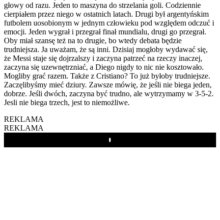
głowy od razu. Jeden to maszyna do strzelania goli. Codziennie
cierpiałem przez niego w ostatnich latach. Drugi był argentyńskim
futbolem uosobionym w jednym człowieku pod względem odczuć i
emocji. Jeden wygrał i przegrał finał mundialu, drugi go przegrał.
Oby miał szansę też na to drugie, bo wtedy debata będzie
trudniejsza. Ja uważam, że są inni. Dzisiaj mogłoby wydawać się,
że Messi staje się dojrzalszy i zaczyna patrzeć na rzeczy inaczej,
zaczyna się uzewnętrzniać, a Diego nigdy to nic nie kosztowało.
Mogliby grać razem. Także z Cristiano? To już byłoby trudniejsze.
Zaczęlibyśmy mieć dziury. Zawsze mówię, że jeśli nie biega jeden,
dobrze. Jeśli dwóch, zaczyna być trudno, ale wytrzymamy w 3-5-2.
Jesli nie biega trzech, jest to niemożliwe.
REKLAMA
REKLAMA
Play