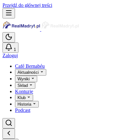
Przejdź do głównej treści
1
Zaloguj
Café Bernabéu
Aktualności
Wyniki
Skład
Kontuzje
Klub
Historia
Podcast