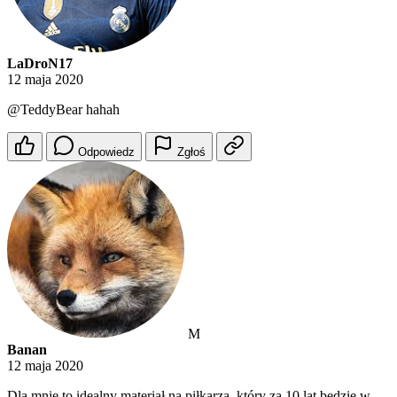
LaDroN17
12 maja 2020
@TeddyBear
hahah
Odpowiedz
Zgłoś
M
Banan
12 maja 2020
Dla mnie to idealny materiał na piłkarza, który za 10 lat będzie w