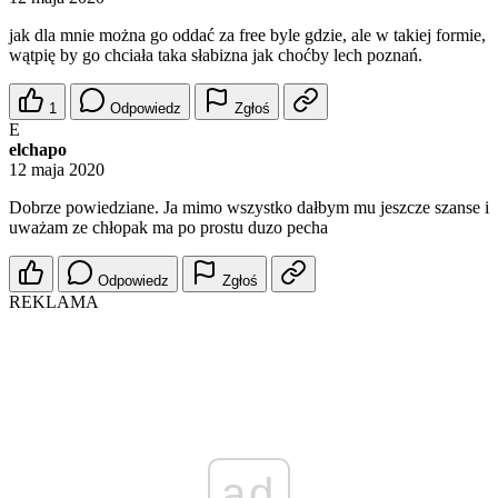
jak dla mnie można go oddać za free byle gdzie, ale w takiej formie,
wątpię by go chciała taka słabizna jak choćby lech poznań.
1
Odpowiedz
Zgłoś
E
elchapo
12 maja 2020
Dobrze powiedziane. Ja mimo wszystko dałbym mu jeszcze szanse i
uważam ze chłopak ma po prostu duzo pecha
Odpowiedz
Zgłoś
REKLAMA
ad