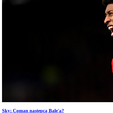
Sky: Coman następcą Bale'a?