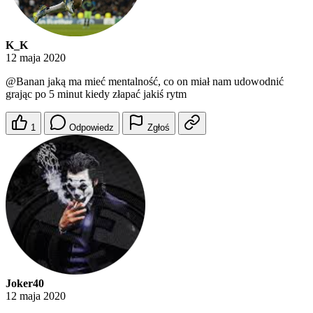
K_K
12 maja 2020
@Banan
jaką ma mieć mentalność, co on miał nam udowodnić
grając po 5 minut kiedy złapać jakiś rytm
1
Odpowiedz
Zgłoś
Joker40
12 maja 2020