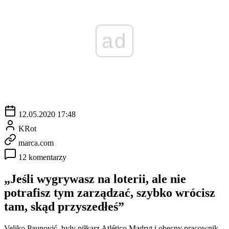
ad
12.05.2020 17:48
KRot
marca.com
12 komentarzy
„Jeśli wygrywasz na loterii, ale nie
potrafisz tym zarządzać, szybko wrócisz
tam, skąd przyszedłeś”
Veljko Paunović, były piłkarz Atlético Madryt i obecny pracownik