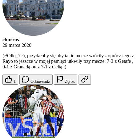
churros
29 marca 2020
@Ollq_7
:), przydałoby się aby takie mecze wróciły - oprócz tego z
Rayo to jeszcze w mojej pamięci utkwiły trzy mecze: 7-3 z Getafe ,
9-1 z Granadą oraz 7-1 z Celtą ;)
1
Odpowiedz
Zgłoś