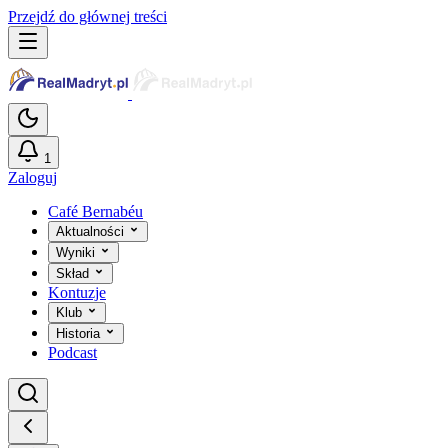
Przejdź do głównej treści
1
Zaloguj
Café Bernabéu
Aktualności
Wyniki
Skład
Kontuzje
Klub
Historia
Podcast