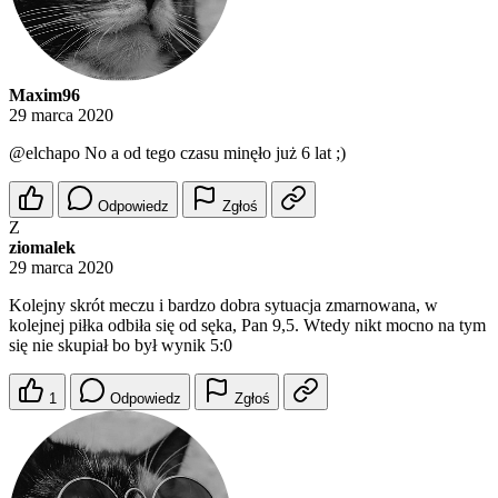
Maxim96
29 marca 2020
@elchapo
No a od tego czasu minęło już 6 lat ;)
Odpowiedz
Zgłoś
Z
ziomalek
29 marca 2020
Kolejny skrót meczu i bardzo dobra sytuacja zmarnowana, w
kolejnej piłka odbiła się od sęka, Pan 9,5. Wtedy nikt mocno na tym
się nie skupiał bo był wynik 5:0
1
Odpowiedz
Zgłoś