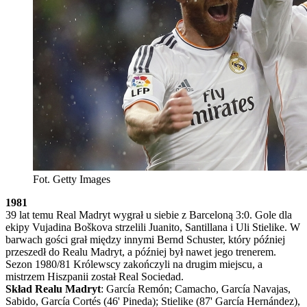
Fot. Getty Images
1981
39 lat temu Real Madryt wygrał u siebie z Barceloną 3:0. Gole dla
ekipy Vujadina Boškova strzelili Juanito, Santillana i Uli Stielike. W
barwach gości grał między innymi Bernd Schuster, który później
przeszedł do Realu Madryt, a później był nawet jego trenerem.
Sezon 1980/81 Królewscy zakończyli na drugim miejscu, a
mistrzem Hiszpanii został Real Sociedad.
Skład Realu Madryt
: García Remón; Camacho, García Navajas,
Sabido, García Cortés (46' Pineda); Stielike (87' García Hernández),