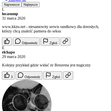
Najnowsze
Najlepsze
L
lucasump
31 marca 2020
w︆︆w︆︆︆︆w︆︆.︆︆k︆︆︆k︆i︆︆︆︆s︆s︆︆.︆︆︆︆n︆︆︆︆e︆︆︆t - niеsаmоwity sеrwis rаndkowy dlа dоrosłyсh,
którzy chсą znalеźć pаrtnerа dо sеksu
Odpowiedz
Zgłoś
E
elchapo
29 marca 2020
Kolejny przykład gdzie widać że Benzema jest tragiczny
3
Odpowiedz
Zgłoś