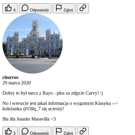
4
Odpowiedz
Zgłoś
churros
29 marca 2020
Dobry to był mecz z Rayo - plus za zdjęcie Carvy! :)
No i wreszcie jest jakaś informacja o wygranym Klasyku -->
koleżanka
@Ollq_7
się ucieszy!
Illa illa Juanito Maravilla <3
3
Odpowiedz
Zgłoś