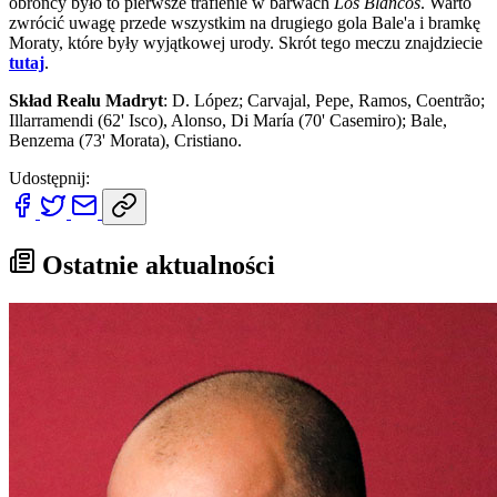
obrońcy było to pierwsze trafienie w barwach
Los Blancos
. Warto
zwrócić uwagę przede wszystkim na drugiego gola Bale'a i bramkę
Moraty, które były wyjątkowej urody. Skrót tego meczu znajdziecie
tutaj
.
Skład Realu Madryt
: D. López; Carvajal, Pepe, Ramos, Coentrão;
Illarramendi (62' Isco), Alonso, Di María (70' Casemiro); Bale,
Benzema (73' Morata), Cristiano.
Udostępnij:
Ostatnie aktualności