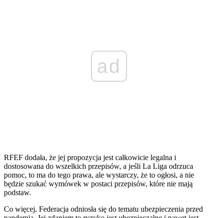
ad
RFEF dodała, że jej propozycja jest całkowicie legalna i
dostosowana do wszelkich przepisów, a jeśli La Liga odrzuca
pomoc, to ma do tego prawa, ale wystarczy, że to ogłosi, a nie
będzie szukać wymówek w postaci przepisów, które nie mają
podstaw.
Co więcej, Federacja odniosła się do tematu ubezpieczenia przed
pandemią. Jej zdaniem to ryzyko jest ubezpieczalne i nawet jest