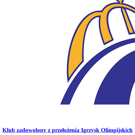
Klub zadowolony z przełożenia Igrzysk Olimpijskich