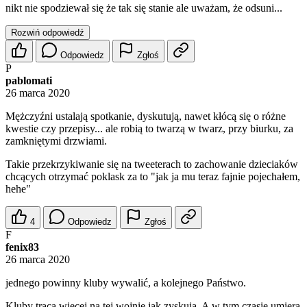
nikt nie spodziewał się że tak się stanie ale uważam, że odsuni...
Rozwiń odpowiedź
Odpowiedz
Zgłoś
P
pablomati
26 marca 2020
Mężczyźni ustalają spotkanie, dyskutują, nawet kłócą się o różne
kwestie czy przepisy... ale robią to twarzą w twarz, przy biurku, za
zamkniętymi drzwiami.
Takie przekrzykiwanie się na tweeterach to zachowanie dzieciaków
chcących otrzymać poklask za to "jak ja mu teraz fajnie pojechałem,
hehe"
4
Odpowiedz
Zgłoś
F
fenix83
26 marca 2020
jednego powinny kluby wywalić, a kolejnego Państwo.
Kluby tracą więcej na tej wojnie jak zyskują. A w tym czasie umiera