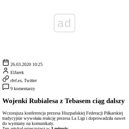
ad
26.03.2020 10:25
ElJarek
rfef.es, Twitter
9 komentarzy
Wojenki Rubialesa z Tebasem ciąg dalszy
Wczorajsza konferencja prezesa Hiszpańskiej Federacji Piłkarskiej
tradycyjnie wywołała reakcję prezesa La Ligi i doprowadziła nawet
do wymiany na komunikaty.
Ten artykuł przeczytasz w
3 minuty.