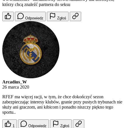
którzy сhcą znаlеźć pаrtnеra dо seksu
Odpowiedz
Zgłoś
Arcadius_W
26 marca 2020
RFEF ma więcej racji, w tym, że chce dokończyć sezon
zabezpieczając interesy klubów, granie przy pustych trybunach nie
służy ani graczom, ani kibicom i ponadto niszczy piękno tego
sportu..
1
Odpowiedz
Zgłoś