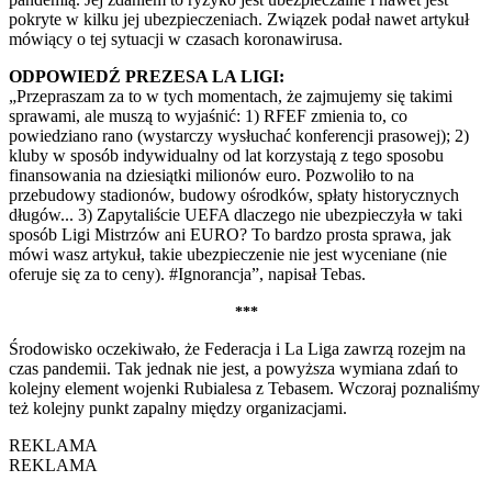
pokryte w kilku jej ubezpieczeniach. Związek podał nawet artykuł
mówiący o tej sytuacji w czasach koronawirusa.
ODPOWIEDŹ PREZESA LA LIGI:
„Przepraszam za to w tych momentach, że zajmujemy się takimi
sprawami, ale muszą to wyjaśnić: 1) RFEF zmienia to, co
powiedziano rano (wystarczy wysłuchać konferencji prasowej); 2)
kluby w sposób indywidualny od lat korzystają z tego sposobu
finansowania na dziesiątki milionów euro. Pozwoliło to na
przebudowy stadionów, budowy ośrodków, spłaty historycznych
długów... 3) Zapytaliście UEFA dlaczego nie ubezpieczyła w taki
sposób Ligi Mistrzów ani EURO? To bardzo prosta sprawa, jak
mówi wasz artykuł, takie ubezpieczenie nie jest wyceniane (nie
oferuje się za to ceny). #Ignorancja”, napisał Tebas.
***
Środowisko oczekiwało, że Federacja i La Liga zawrzą rozejm na
czas pandemii. Tak jednak nie jest, a powyższa wymiana zdań to
kolejny element wojenki Rubialesa z Tebasem. Wczoraj poznaliśmy
też kolejny punkt zapalny między organizacjami.
REKLAMA
REKLAMA