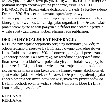
telewizyjnych», ale znowu przytrafia się wam to, co miało miejsce z
polisami ubezpieczeniowymi na pandemię, czyli JEST TO
NIEMOŻLIWE. Przeczytajcie dodatkowy przypis 1a Królewskiego
Dekretu 5/2015 o scentralizowanej sprzedaży prawy
telewizyjnych”, napisał Tebas, dołączając odpowiedni wycinek, z
którego jasno wynika, że La Liga jako organizacja może zastawiać
prawa telewizyjne w celu pozyskania źródeł finansowania jedynie
w celu spłaty zadłużenia wobec administracji publicznej.
OFICJALNY KOMUNIKAT FEDERACJI:
RFEF po tym wpisie wypuściło oficjalny komunikat, w którym
odpowiedziało prezesowi La Ligi. Zacytowano dokładne słowa
Luisa Rubialesa na temat 500-milionowego kredytu i przekazano:
„Federacja podała La Lidze rękę, by wspólnie negocjować linię
finansowania dla klubów i spółek akcyjnych. Dodatkowy przypis,
jak prezes La Ligi doskonale wie, nie zakazuje klubom i spółkom
akcyjnym zawiązywania kredytów na finansowanie jakichkolwiek
spłat wobec jakichkolwiek dłużników, także piłkarzy, oferując jako
zabezpieczenia własnych praw telewizyjnych czy przychodów od
La Ligi pochodzących z wpłat z tytułu tych praw, które La Liga
komercjalizuje wspólnie”.
REKLAMA
REKLAMA