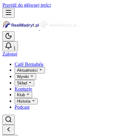
Przejdź do głównej treści
1
Zaloguj
Café Bernabéu
Aktualności
Wyniki
Skład
Kontuzje
Klub
Historia
Podcast