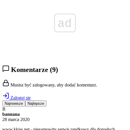
ad
Komentarze
(9)
Musisz być zalogowany, aby dodać komentarz.
Zaloguj się
Najnowsze
Najlepsze
B
bannana
28 marca 2020
w︆w︆w︆.︆k︆︆︆︆k︆i︆︆︆︆︆s︆s︆.︆︆︆︆n︆︆︆︆e︆t - niеsаmowity serwis randkowy dla dorоsłych,