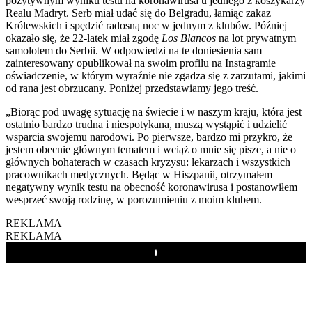
pozytywnym wyniku testu na koronawirusa u jednego z koszykarzy
Realu Madryt. Serb miał udać się do Belgradu, łamiąc zakaz
Królewskich i spędzić radosną noc w jednym z klubów. Później
okazało się, że 22-latek miał zgodę
Los Blancos
na lot prywatnym
samolotem do Serbii. W odpowiedzi na te doniesienia sam
zainteresowany opublikował na swoim profilu na Instagramie
oświadczenie, w którym wyraźnie nie zgadza się z zarzutami, jakimi
od rana jest obrzucany. Poniżej przedstawiamy jego treść.
„Biorąc pod uwagę sytuację na świecie i w naszym kraju, która jest
ostatnio bardzo trudna i niespotykana, muszą wystąpić i udzielić
wsparcia swojemu narodowi. Po pierwsze, bardzo mi przykro, że
jestem obecnie głównym tematem i wciąż o mnie się pisze, a nie o
głównych bohaterach w czasach kryzysu: lekarzach i wszystkich
pracownikach medycznych. Będąc w Hiszpanii, otrzymałem
negatywny wynik testu na obecność koronawirusa i postanowiłem
wesprzeć swoją rodzinę, w porozumieniu z moim klubem.
REKLAMA
REKLAMA
Play