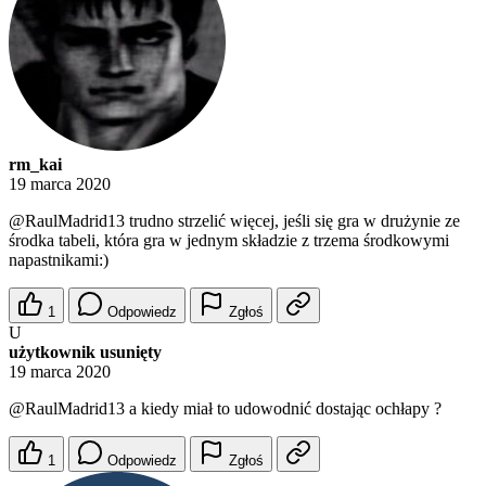
rm_kai
19 marca 2020
@RaulMadrid13
trudno strzelić więcej, jeśli się gra w drużynie ze
środka tabeli, która gra w jednym składzie z trzema środkowymi
napastnikami:)
1
Odpowiedz
Zgłoś
U
użytkownik usunięty
19 marca 2020
@RaulMadrid13
a kiedy miał to udowodnić dostając ochłapy ?
1
Odpowiedz
Zgłoś