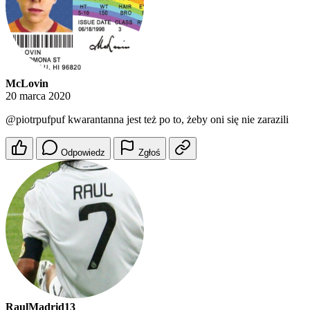
McLovin
20 marca 2020
@piotrpufpuf
kwarantanna jest też po to, żeby oni się nie zarazili
Odpowiedz
Zgłoś
RaulMadrid13