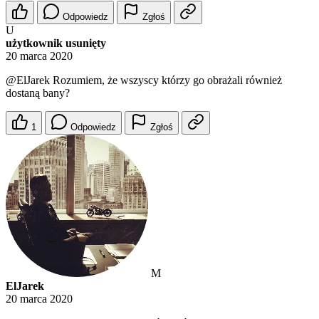
Odpowiedz
Zgłoś
U
użytkownik usunięty
20 marca 2020
@ElJarek
Rozumiem, że wszyscy którzy go obrażali również
dostaną bany?
1
Odpowiedz
Zgłoś
M
ElJarek
20 marca 2020