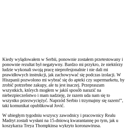
Kiedy wylądowałem w Serbii, ponownie zostałem przetestowany i
ponownie rezultat był negatywny. Bardzo mi przykro, że niektórzy
ludzie wykonali swoją pracę nieprofesjonalnie i nie dali mi
prawidłowych instrukcji, jak zachowywać się podczas izolacji. W
Hiszpanii pozwolono mi wybrać się do apteki czy supermarketu, by
zrobić potrzebne zakupy, ale tu jest inaczej. Przepraszam
wszystkich, których mogłem w jakiś sposób narazić na
niebezpieczeństwo i mam nadzieję, że razem uda nam się to
wszystko przezwyciężyć. Naprzód Serbio i trzymajmy się razem!”,
taki komunikat opublikował Jović.
W ubiegłym tygodniu wszyscy zawodnicy i pracownicy Realu
Madryt zostali wysłani na 15-dniową kwarantannę po tym, jak u
koszykarza Treya Thompkinsa wykryto koronawirusa.