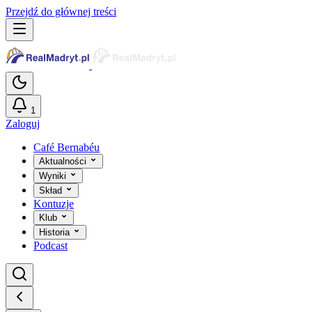
Przejdź do głównej treści
1
Zaloguj
Café Bernabéu
Aktualności
Wyniki
Skład
Kontuzje
Klub
Historia
Podcast