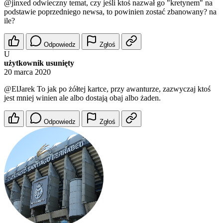
@jinxed
odwieczny temat, czy jeśli ktoś nazwał go "kretynem" na
podstawie poprzedniego newsa, to powinien zostać zbanowany? na
ile?
Odpowiedz
Zgłoś
U
użytkownik usunięty
20 marca 2020
@ElJarek
To jak po żółtej kartce, przy awanturze, zazwyczaj ktoś
jest mniej winien ale albo dostają obaj albo żaden.
Odpowiedz
Zgłoś