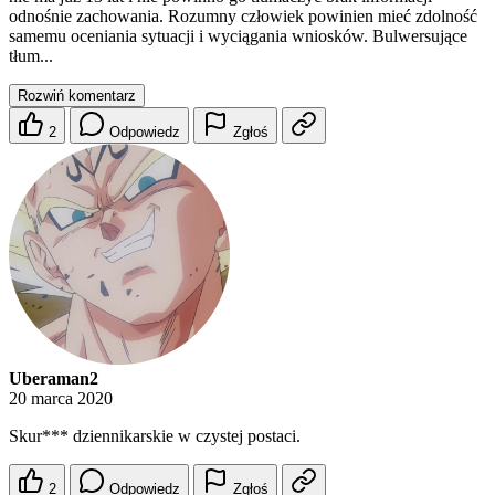
odnośnie zachowania. Rozumny człowiek powinien mieć zdolność
samemu oceniania sytuacji i wyciągania wniosków. Bulwersujące
tłum...
Rozwiń komentarz
2
Odpowiedz
Zgłoś
Uberaman2
20 marca 2020
Skur*** dziennikarskie w czystej postaci.
2
Odpowiedz
Zgłoś