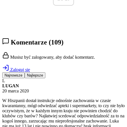
Komentarze
(109)
Musisz być zalogowany, aby dodać komentarz.
Zaloguj się
Najnowsze
Najlepsze
L
LUGAN
20 marca 2020
W Hiszpanii dostał instrukcje odnośnie zachowania w czasie
kwarantanny, mógł odwiedzać apteki i supermarkety, to czy nie było
oczywistym, że w każdym innym kraju nie powinien chodzić do
klubów czy barów? Najłatwiej scedować odpowiedzialność za to na
kogoś innego, zarzucając mu nieprofesjonalne zachowanie. Luka
nie ma już 13 lat i nie powinno go tłumaczyć brak informacji