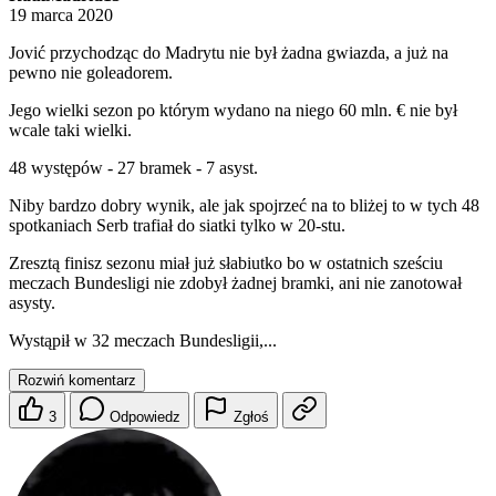
19 marca 2020
Jović przychodząc do Madrytu nie był żadna gwiazda, a już na
pewno nie goleadorem.
Jego wielki sezon po którym wydano na niego 60 mln. € nie był
wcale taki wielki.
48 występów - 27 bramek - 7 asyst.
Niby bardzo dobry wynik, ale jak spojrzeć na to bliżej to w tych 48
spotkaniach Serb trafiał do siatki tylko w 20-stu.
Zresztą finisz sezonu miał już słabiutko bo w ostatnich sześciu
meczach Bundesligi nie zdobył żadnej bramki, ani nie zanotował
asysty.
Wystąpił w 32 meczach Bundesligii,...
Rozwiń komentarz
3
Odpowiedz
Zgłoś