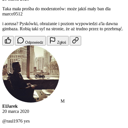
Taka mała prośba do moderatorów: może jakiś mały ban dla
marco9512
i aorusa? Pyskówki, obrażanie i poziom wypowiedzi a'la dawna
gimbaza. Robią taki syf na stronie, że aż trudno przez to przebrnąć.
Odpowiedz
Zgłoś
M
ElJarek
20 marca 2020
@raul1976
yes