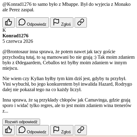
@Konrad1276
to samo było z Mbappe. Był do wyjecia z Monako
ale Perez zaspał.
Odpowiedz
Zgłoś
K
Konrad1276
5 czerwca 2026
@Brontosaur
inna sprawa, że potem nawet jak tacy goście
przychodzą tutaj, to są marnowani bo nie grają :) Tak moim zdaniem
było z Ødegaardem, Ceballos też byłby moim zdaniem w innym
miejscu.
Nie wiem czy Kylian byłby tym kim dziś jest, gdyby tu przybył.
Vini wybuchł, bo jego konkurentem był inwalida Hazard, Rodrygo
dalej nie pokazał tego na co każdy liczył.
Inna sprawa, że są przykłady chłopów jak Camavinga, gdzie grają
sporo i widać tylko regres, ale to jest moim zdaniem wina trenerów
z...
Rozwiń odpowiedź
Odpowiedz
Zgłoś