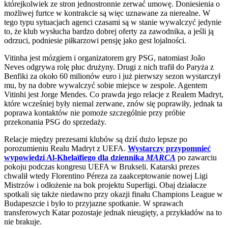
którejkolwiek ze stron jednostronnie zerwać umowę. Doniesienia o
możliwej furtce w kontrakcie są więc uznawane za nierealne. W
tego typu sytuacjach agenci czasami są w stanie wywalczyć jedynie
to, że klub wysłucha bardzo dobrej oferty za zawodnika, a jeśli ją
odrzuci, podniesie piłkarzowi pensję jako gest lojalności.
Vitinha jest mózgiem i organizatorem gry PSG, natomiast João
Neves odgrywa rolę płuc drużyny. Drugi z nich trafił do Paryża z
Benfiki za około 60 milionów euro i już pierwszy sezon wystarczył
mu, by na dobre wywalczyć sobie miejsce w zespole. Agentem
Vitinhi jest Jorge Mendes. Co prawda jego relacje z Realem Madryt,
które wcześniej były niemal zerwane, znów się poprawiły, jednak ta
poprawa kontaktów nie pomoże szczególnie przy próbie
przekonania PSG do sprzedaży.
Relacje między prezesami klubów są dziś dużo lepsze po
porozumieniu Realu Madryt z UEFA.
Wystarczy przypomnieć
wypowiedzi Al-Khelaïfiego dla dziennika
MARCA
po zawarciu
pokoju podczas kongresu UEFA w Brukseli. Katarski prezes
chwalił wtedy Florentino Péreza za zaakceptowanie nowej Ligi
Mistrzów i odłożenie na bok projektu Superligi. Obaj działacze
spotkali się także niedawno przy okazji finału Champions League w
Budapeszcie i było to przyjazne spotkanie. W sprawach
transferowych Katar pozostaje jednak nieugięty, a przykładów na to
nie brakuje.