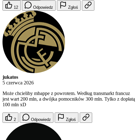
12
Odpowiedz
Zgłoś
jukatos
5 czerwca 2026
Może chcieliby mbappe z powrotem. Według transmarkt francuz
jest wart 200 mln, a dwójka pomocników 300 mln. Tylko z dopłatą
100 mln xD
2
Odpowiedz
Zgłoś