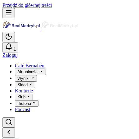
Przejdź do głównej treści
1
Zaloguj
Café Bernabéu
Aktualności
Wyniki
Skład
Kontuzje
Klub
Historia
Podcast