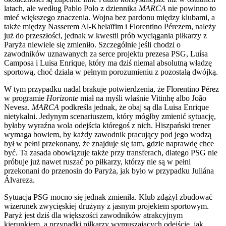
latach, ale według Pablo Polo z dziennika
MARCA
nie powinno to
mieć większego znaczenia. Wojna bez pardonu między klubami, a
także między Nasserem Al-Khelaïfim i Florentino Pérezem, należy
już do przeszłości, jednak w kwestii prób wyciągania piłkarzy z
Paryża niewiele się zmieniło. Szczególnie jeśli chodzi o
zawodników uznawanych za serce projektu prezesa PSG, Luísa
Camposa i Luisa Enrique, który ma dziś niemal absolutną władzę
sportową, choć działa w pełnym porozumieniu z pozostałą dwójką.
W tym przypadku nadal brakuje potwierdzenia, że Florentino Pérez
w programie
Horizonte
miał na myśli właśnie Vitinhę albo João
Nevesa.
MARCA
podkreśla jednak, że obaj są dla Luisa Enrique
nietykalni. Jedynym scenariuszem, który mógłby zmienić sytuację,
byłaby wyraźna wola odejścia któregoś z nich. Hiszpański trener
wymaga bowiem, by każdy zawodnik pracujący pod jego wodzą
był w pełni przekonany, że znajduje się tam, gdzie naprawdę chce
być. Ta zasada obowiązuje także przy transferach, dlatego PSG nie
próbuje już nawet ruszać po piłkarzy, którzy nie są w pełni
przekonani do przenosin do Paryża, jak było w przypadku Juliána
Álvareza.
Sytuacja PSG mocno się jednak zmieniła. Klub zdążył zbudować
wizerunek zwycięskiej drużyny z jasnym projektem sportowym.
Paryż jest dziś dla większości zawodników atrakcyjnym
kierunkiem, a przypadki piłkarzy wymuszających odejście, jak