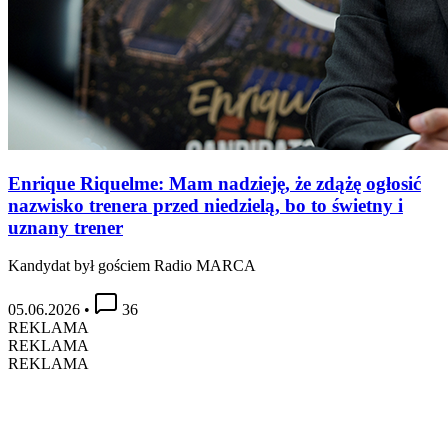
Enrique Riquelme: Mam nadzieję, że zdążę ogłosić
nazwisko trenera przed niedzielą, bo to świetny i
uznany trener
Kandydat był gościem Radio MARCA
05.06.2026
•
36
REKLAMA
REKLAMA
REKLAMA